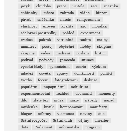
jazyk
chudoba
práce
učitelé
žáci
sněžnka
sněženky
město
zahrada
vláha
březen
půvab
sněženka
narcis
temperament
vlastnost
úroveň
kvalita
jaro
morálka
sdělovací prostředky
pohled
experiment
tradice
pokrok
virtuálně
realita
malby
manifest
postoj
obyčejné
hobby
skupina
skupiny
videa
nadšení
poslání
kritici
podvod
podvody
genocida
situace
vysoké školy
gymnázium
teorie
výzkum
mládež
osvěta
zprávy
domácnosti
politici
tvorba
focení
fotografování
diskuse
populární
nepopulární
nekultura
experimentování
rozhled
dogmatici
momenty
dílo
zlatý řez
múza
múzy
nápady
nápad
myšlenka
kritik
komponování
manifesty
bloger
reformy
vlastenec
noviny
díla
Státní rozpočet
Státní dluh
dějiny
interiér
data
Parlament
informatika
program