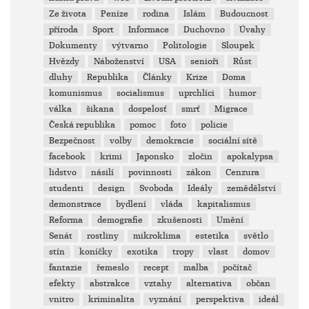
Ze života
Peníze
rodina
Islám
Budoucnost
příroda
Sport
Informace
Duchovno
Úvahy
Dokumenty
výtvarno
Politologie
Sloupek
Hvězdy
Náboženství
USA
senioři
Růst
dluhy
Republika
Články
Krize
Doma
komunismus
socialismus
uprchlíci
humor
válka
šikana
dospelosť
smrť
Migrace
Česká republika
pomoc
foto
policie
Bezpečnost
volby
demokracie
sociální sítě
facebook
krimi
Japonsko
zločin
apokalypsa
lidstvo
násilí
povinnosti
zákon
Cenzura
studenti
design
Svoboda
Ideály
zemědělství
demonstrace
bydlení
vláda
kapitalismus
Reforma
demografie
zkušenosti
Umění
Senát
rostliny
mikroklima
estetika
světlo
stín
koníčky
exotika
tropy
vlast
domov
fantazie
řemeslo
recept
malba
počítač
efekty
abstrakce
vztahy
alternativa
občan
vnitro
kriminalita
vyznání
perspektiva
ideál