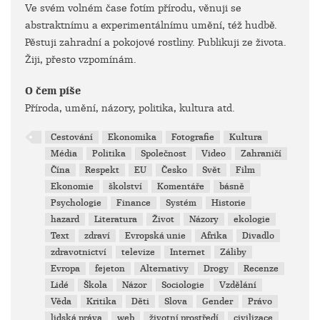
Ve svém volném čase fotím přírodu, věnuji se
abstraktnímu a experimentálnímu umění, též hudbě.
Pěstuji zahradní a pokojové rostliny. Publikuji ze života.
Žiji, přesto vzpomínám.
O čem píše
Příroda, umění, názory, politika, kultura atd.
Cestování
Ekonomika
Fotografie
Kultura
Média
Politika
Společnost
Video
Zahraničí
Čína
Respekt
EU
Česko
Svět
Film
Ekonomie
školství
Komentáře
básně
Psychologie
Finance
Systém
Historie
hazard
Literatura
Život
Názory
ekologie
Text
zdraví
Evropská unie
Afrika
Divadlo
zdravotnictví
televize
Internet
Záliby
Evropa
fejeton
Alternativy
Drogy
Recenze
Lidé
Škola
Názor
Sociologie
Vzdělání
Věda
Kritika
Děti
Slova
Gender
Právo
lidská práva
web
životní prostředí
civilizace