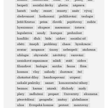
bezpečí
sociální dávky
ghetta
náprava
hateři
weby
rezort
rezorty
směr
vývoj
sledovanost
hodnocení
publikování
teologie
Ježíš Kristus
próza
člověk
pojišťovny
rodiče
hyenismus
okupace
marasmus
ústava
legislativa
soudy
korupce
prohnilost
konflikt
dluh
bída
církev
sociální síť
oběti
šmejdi
problémy
chaos
byrokracie
avatar
arogance
únosy
nebezpečí
záchrana
ufologie
obyvatelé
návštěvy
varování
neziskové organizace
mládí
stáří
církve
filozofové
biologie
antika
fauna
flóra
kosmos
vlny
náhody
ilustrace
řeč
chráněné dílny
handicapovaní
utrpení
nekalé praktiky
samet
koncentrační tábory
bezmoc
karma
zázrak
důchody
mzdy
platy
zadlužení
propast
Univerzity
ekumena
přesvědčení
geografie
změny
globalizace
ulice
Evropská komise
protest
montovny