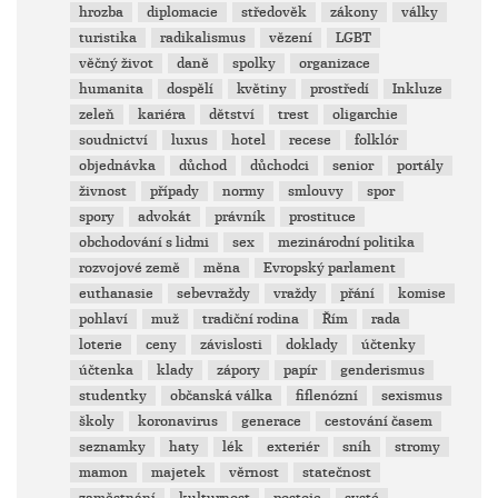
hrozba
diplomacie
středověk
zákony
války
turistika
radikalismus
vězení
LGBT
věčný život
daně
spolky
organizace
humanita
dospělí
květiny
prostředí
Inkluze
zeleň
kariéra
dětství
trest
oligarchie
soudnictví
luxus
hotel
recese
folklór
objednávka
důchod
důchodci
senior
portály
živnost
případy
normy
smlouvy
spor
spory
advokát
právník
prostituce
obchodování s lidmi
sex
mezinárodní politika
rozvojové země
měna
Evropský parlament
euthanasie
sebevraždy
vraždy
přání
komise
pohlaví
muž
tradiční rodina
Řím
rada
loterie
ceny
závislosti
doklady
účtenky
účtenka
klady
zápory
papír
genderismus
studentky
občanská válka
fiflenózní
sexismus
školy
koronavirus
generace
cestování časem
seznamky
haty
lék
exteriér
sníh
stromy
mamon
majetek
věrnost
statečnost