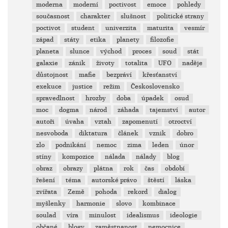
moderna
moderní
poctivost
emoce
pohledy
současnost
charakter
slušnost
politické strany
poctivot
student
univerzita
maturita
vesmír
západ
státy
etika
planety
filozofie
planeta
slunce
východ
proces
soud
stát
galaxie
zánik
životy
totalita
UFO
naděje
důstojnost
mafie
bezpráví
křesťanství
exekuce
justice
režim
Československo
spravedlnost
hrozby
doba
úpadek
osud
moc
dogma
národ
záhada
tajemství
autor
autoři
úvaha
vztah
zapomenutí
otroctví
nesvoboda
diktatura
článek
vznik
dobro
zlo
podnikání
nemoc
zima
leden
únor
stíny
kompozice
nálada
nálady
blog
obraz
obrazy
plátna
rok
čas
období
řešení
téma
autorské právo
štěstí
láska
zvířata
Země
pohoda
rekord
dialog
myšlenky
harmonie
slovo
kombinace
soulad
víra
minulost
idealismus
ideologie
občané
blogy
zaměstnanost
nemocnice