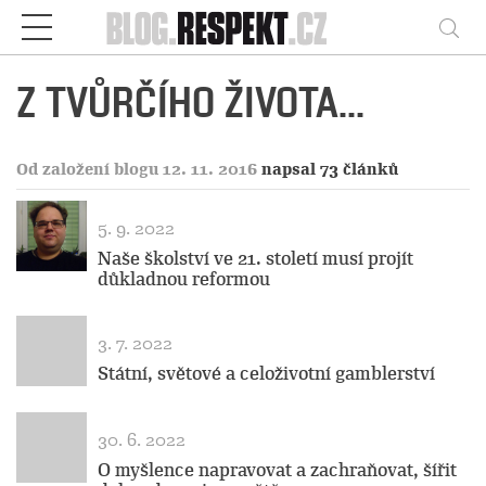
Respekt
Vy
Z TVŮRČÍHO ŽIVOTA...
Od založení blogu 12. 11. 2016
napsal 73 článků
5. 9. 2022
Naše školství ve 21. století musí projít
důkladnou reformou
3. 7. 2022
Státní, světové a celoživotní gamblerství
30. 6. 2022
O myšlence napravovat a zachraňovat, šířit