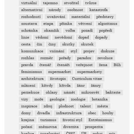
virtuální
tajemno
stvořitel
tvůrce
alternativní
národy
osobnost
katastrofa
rozhodnutí
uvažování
materiální
představy
soustava
etapa
přímka
větvení
algoritmus
schránka
okamžik
volba
pozadí
popředí
linie
vědomí
nevědomí
dopad
dopady
cesta
čin
činy
skutky
skutek
komunikace
vnímání
styl
projev
diskuze
rozhlas
rozměr
pořady
paradox
revoluce
pravda
čtenář
čtenáři
veřejnost
žena
Bůh
feminismus
supermarket
supermarkety
architektura
životopis
Curriculum vitae
mlácení
křivdy
křivda
žánr
žánry
perzekuce
ohlasy
námět
mikrosvět
bakterie
viry
moře
geologie
zoologie
botanika
inspirace
zdroj
plodnost
talent
města
domy
divadla
infrastruktura
obec
houby
krajina
turismus
životní styl
Extrémismus
počasí
sněmovna
diverzita
prosperita
koalice
tunelování
ČSSZ
ÚP
pokoj
mír