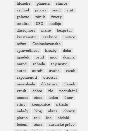
filozofie
planeta
slunce
východ
proces
soud
stát
galaxie
zánik
životy
totalita
UFO
naděje
důstojnost
mafie
bezpráví
křesťanství
exekuce
justice
režim
Československo
spravedlnost
hrozby
doba
úpadek
osud
moc
dogma
národ
záhada
tajemství
autor
autoři
úvaha
vztah
zapomenutí
otroctví
nesvoboda
diktatura
článek
vznik
dobro
zlo
podnikání
nemoc
zima
leden
únor
stíny
kompozice
nálada
nálady
blog
obraz
obrazy
plátna
rok
čas
období
řešení
téma
autorské právo