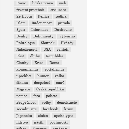
Právo
lidská práva
web
životní prostředí
civilizace
Ze života
Peníze
rodina
Islám
Budoucnost
příroda
Sport
Informace
Duchovno
Úvahy
Dokumenty
výtvarno
Politologie
Sloupek
Hvězdy
Náboženství
USA
senioři
Růst
dluhy
Republika
Články
Krize
Doma
komunismus
socialismus
uprchlíci
humor
válka
šikana
dospelosť
smrť
Migrace
Česká republika
pomoc
foto
policie
Bezpečnost
volby
demokracie
sociální sítě
facebook
krimi
Japonsko
zločin
apokalypsa
lidstvo
násilí
povinnosti