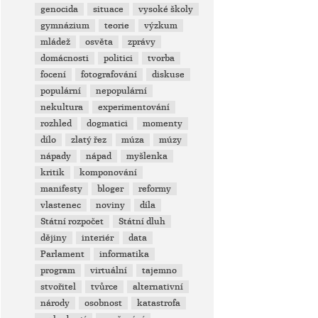
genocida
situace
vysoké školy
gymnázium
teorie
výzkum
mládež
osvěta
zprávy
domácnosti
politici
tvorba
focení
fotografování
diskuse
populární
nepopulární
nekultura
experimentování
rozhled
dogmatici
momenty
dílo
zlatý řez
múza
múzy
nápady
nápad
myšlenka
kritik
komponování
manifesty
bloger
reformy
vlastenec
noviny
díla
Státní rozpočet
Státní dluh
dějiny
interiér
data
Parlament
informatika
program
virtuální
tajemno
stvořitel
tvůrce
alternativní
národy
osobnost
katastrofa