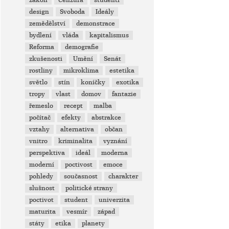
zákon
Cenzura
studenti
design
Svoboda
Ideály
zemědělství
demonstrace
bydlení
vláda
kapitalismus
Reforma
demografie
zkušenosti
Umění
Senát
rostliny
mikroklima
estetika
světlo
stín
koníčky
exotika
tropy
vlast
domov
fantazie
řemeslo
recept
malba
počítač
efekty
abstrakce
vztahy
alternativa
občan
vnitro
kriminalita
vyznání
perspektiva
ideál
moderna
moderní
poctivost
emoce
pohledy
současnost
charakter
slušnost
politické strany
poctivot
student
univerzita
maturita
vesmír
západ
státy
etika
planety