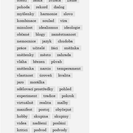
štěstí
láska
zvířata
Země
pohoda
rekord
dialog
myšlenky
harmonie
slovo
kombinace
soulad
víra
minulost
idealismus
ideologie
občané
blogy
zaměstnanost
nemocnice
jazyk
chudoba
práce
učitelé
žáci
sněžnka
sněženky
město
zahrada
vláha
březen
půvab
sněženka
narcis
temperament
vlastnost
úroveň
kvalita
jaro
morálka
sdělovací prostředky
pohled
experiment
tradice
pokrok
virtuálně
realita
malby
manifest
postoj
obyčejné
hobby
skupina
skupiny
videa
nadšení
poslání
kritici
podvod
podvody