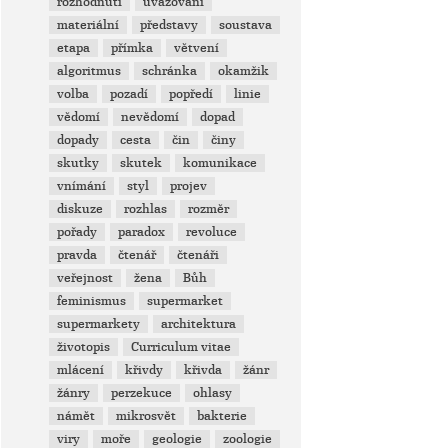
rozhodnutí
uvažování
materiální
představy
soustava
etapa
přímka
větvení
algoritmus
schránka
okamžik
volba
pozadí
popředí
linie
vědomí
nevědomí
dopad
dopady
cesta
čin
činy
skutky
skutek
komunikace
vnímání
styl
projev
diskuze
rozhlas
rozměr
pořady
paradox
revoluce
pravda
čtenář
čtenáři
veřejnost
žena
Bůh
feminismus
supermarket
supermarkety
architektura
životopis
Curriculum vitae
mlácení
křivdy
křivda
žánr
žánry
perzekuce
ohlasy
námět
mikrosvět
bakterie
viry
moře
geologie
zoologie