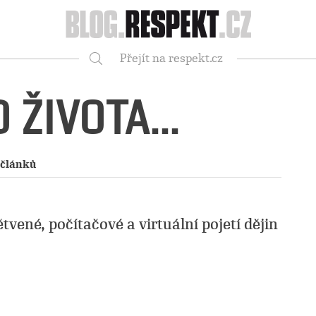
Respekt
Přejít na respekt.cz
Vyhledávání
 ŽIVOTA...
 článků
ětvené, počítačové a virtuální pojetí dějin