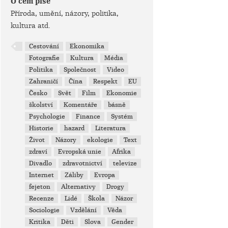
O čem píše
Příroda, umění, názory, politika,
kultura atd.
Cestování
Ekonomika
Fotografie
Kultura
Média
Politika
Společnost
Video
Zahraničí
Čína
Respekt
EU
Česko
Svět
Film
Ekonomie
školství
Komentáře
básně
Psychologie
Finance
Systém
Historie
hazard
Literatura
Život
Názory
ekologie
Text
zdraví
Evropská unie
Afrika
Divadlo
zdravotnictví
televize
Internet
Záliby
Evropa
fejeton
Alternativy
Drogy
Recenze
Lidé
Škola
Názor
Sociologie
Vzdělání
Věda
Kritika
Děti
Slova
Gender