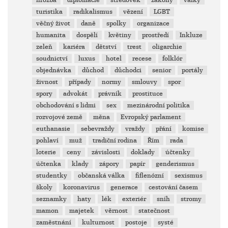
hrozba
diplomacie
středověk
zákony
války
turistika
radikalismus
vězení
LGBT
věčný život
daně
spolky
organizace
humanita
dospělí
květiny
prostředí
Inkluze
zeleň
kariéra
dětství
trest
oligarchie
soudnictví
luxus
hotel
recese
folklór
objednávka
důchod
důchodci
senior
portály
živnost
případy
normy
smlouvy
spor
spory
advokát
právník
prostituce
obchodování s lidmi
sex
mezinárodní politika
rozvojové země
měna
Evropský parlament
euthanasie
sebevraždy
vraždy
přání
komise
pohlaví
muž
tradiční rodina
Řím
rada
loterie
ceny
závislosti
doklady
účtenky
účtenka
klady
zápory
papír
genderismus
studentky
občanská válka
fiflenózní
sexismus
školy
koronavirus
generace
cestování časem
seznamky
haty
lék
exteriér
sníh
stromy
mamon
majetek
věrnost
statečnost
zaměstnání
kulturnost
postoje
systé