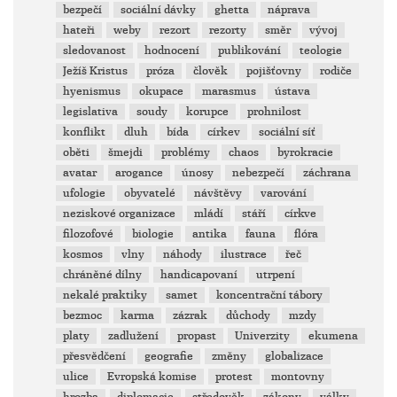
bezpečí
sociální dávky
ghetta
náprava
hateři
weby
rezort
rezorty
směr
vývoj
sledovanost
hodnocení
publikování
teologie
Ježíš Kristus
próza
člověk
pojišťovny
rodiče
hyenismus
okupace
marasmus
ústava
legislativa
soudy
korupce
prohnilost
konflikt
dluh
bída
církev
sociální síť
oběti
šmejdi
problémy
chaos
byrokracie
avatar
arogance
únosy
nebezpečí
záchrana
ufologie
obyvatelé
návštěvy
varování
neziskové organizace
mládí
stáří
církve
filozofové
biologie
antika
fauna
flóra
kosmos
vlny
náhody
ilustrace
řeč
chráněné dílny
handicapovaní
utrpení
nekalé praktiky
samet
koncentrační tábory
bezmoc
karma
zázrak
důchody
mzdy
platy
zadlužení
propast
Univerzity
ekumena
přesvědčení
geografie
změny
globalizace
ulice
Evropská komise
protest
montovny