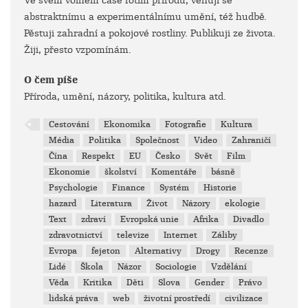
Ve svém volném čase fotím přírodu, věnuji se
abstraktnímu a experimentálnímu umění, též hudbě.
Pěstuji zahradní a pokojové rostliny. Publikuji ze života.
Žiji, přesto vzpomínám.
O čem píše
Příroda, umění, názory, politika, kultura atd.
Cestování
Ekonomika
Fotografie
Kultura
Média
Politika
Společnost
Video
Zahraničí
Čína
Respekt
EU
Česko
Svět
Film
Ekonomie
školství
Komentáře
básně
Psychologie
Finance
Systém
Historie
hazard
Literatura
Život
Názory
ekologie
Text
zdraví
Evropská unie
Afrika
Divadlo
zdravotnictví
televize
Internet
Záliby
Evropa
fejeton
Alternativy
Drogy
Recenze
Lidé
Škola
Názor
Sociologie
Vzdělání
Věda
Kritika
Děti
Slova
Gender
Právo
lidská práva
web
životní prostředí
civilizace