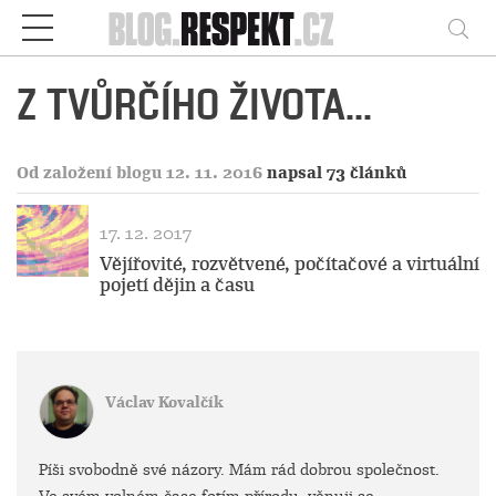
Respekt
Vy
Z TVŮRČÍHO ŽIVOTA...
Od založení blogu 12. 11. 2016
napsal 73 článků
17. 12. 2017
Vějířovité, rozvětvené, počítačové a virtuální
pojetí dějin a času
Václav Kovalčík
Píši svobodně své názory. Mám rád dobrou společnost.