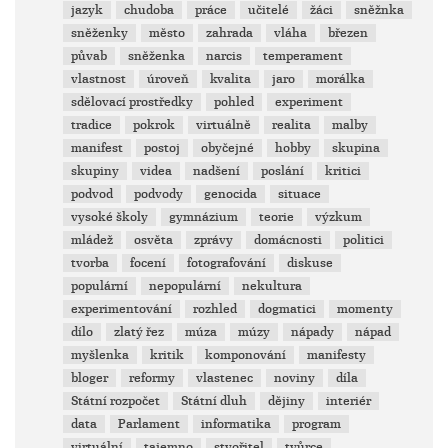
jazyk
chudoba
práce
učitelé
žáci
sněžnka
sněženky
město
zahrada
vláha
březen
půvab
sněženka
narcis
temperament
vlastnost
úroveň
kvalita
jaro
morálka
sdělovací prostředky
pohled
experiment
tradice
pokrok
virtuálně
realita
malby
manifest
postoj
obyčejné
hobby
skupina
skupiny
videa
nadšení
poslání
kritici
podvod
podvody
genocida
situace
vysoké školy
gymnázium
teorie
výzkum
mládež
osvěta
zprávy
domácnosti
politici
tvorba
focení
fotografování
diskuse
populární
nepopulární
nekultura
experimentování
rozhled
dogmatici
momenty
dílo
zlatý řez
múza
múzy
nápady
nápad
myšlenka
kritik
komponování
manifesty
bloger
reformy
vlastenec
noviny
díla
Státní rozpočet
Státní dluh
dějiny
interiér
data
Parlament
informatika
program
virtuální
tajemno
stvořitel
tvůrce