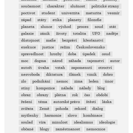
současnost
charakter
slušnost
politické strany
poctivot
student
univerzita
maturita
vesmír
západ
státy
etika
planety
filozofie
planeta
slunce
východ
proces
soud
stát
galaxie
zánik
životy
totalita
UFO
naděje
důstojnost
mafie
bezpráví
křesťanství
exekuce
justice
režim
Československo
spravedlnost
hrozby
doba
úpadek
osud
moc
dogma
národ
záhada
tajemství
autor
autoři
úvaha
vztah
zapomenutí
otroctví
nesvoboda
diktatura
článek
vznik
dobro
zlo
podnikání
nemoc
zima
leden
únor
stíny
kompozice
nálada
nálady
blog
obraz
obrazy
plátna
rok
čas
období
řešení
téma
autorské právo
štěstí
láska
zvířata
Země
pohoda
rekord
dialog
myšlenky
harmonie
slovo
kombinace
soulad
víra
minulost
idealismus
ideologie
občané
blogy
zaměstnanost
nemocnice