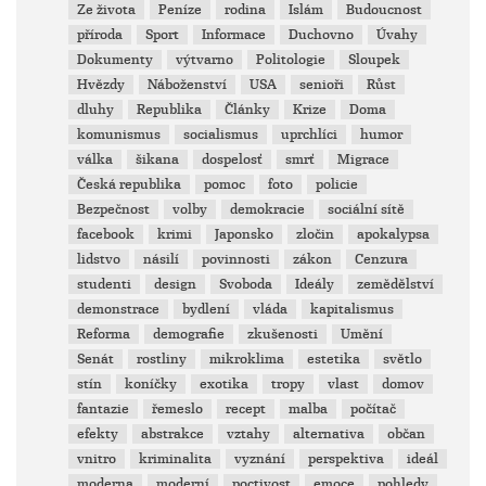
Ze života
Peníze
rodina
Islám
Budoucnost
příroda
Sport
Informace
Duchovno
Úvahy
Dokumenty
výtvarno
Politologie
Sloupek
Hvězdy
Náboženství
USA
senioři
Růst
dluhy
Republika
Články
Krize
Doma
komunismus
socialismus
uprchlíci
humor
válka
šikana
dospelosť
smrť
Migrace
Česká republika
pomoc
foto
policie
Bezpečnost
volby
demokracie
sociální sítě
facebook
krimi
Japonsko
zločin
apokalypsa
lidstvo
násilí
povinnosti
zákon
Cenzura
studenti
design
Svoboda
Ideály
zemědělství
demonstrace
bydlení
vláda
kapitalismus
Reforma
demografie
zkušenosti
Umění
Senát
rostliny
mikroklima
estetika
světlo
stín
koníčky
exotika
tropy
vlast
domov
fantazie
řemeslo
recept
malba
počítač
efekty
abstrakce
vztahy
alternativa
občan
vnitro
kriminalita
vyznání
perspektiva
ideál
moderna
moderní
poctivost
emoce
pohledy