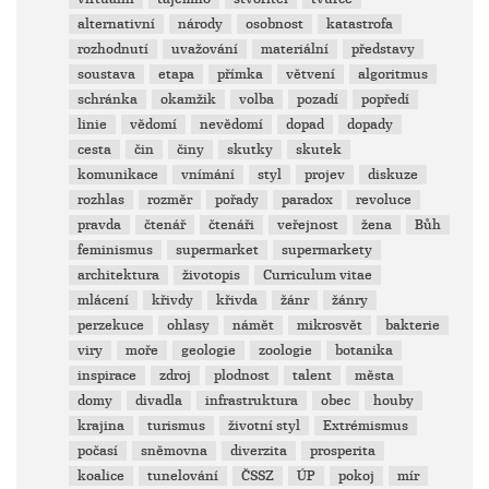
alternativní
národy
osobnost
katastrofa
rozhodnutí
uvažování
materiální
představy
soustava
etapa
přímka
větvení
algoritmus
schránka
okamžik
volba
pozadí
popředí
linie
vědomí
nevědomí
dopad
dopady
cesta
čin
činy
skutky
skutek
komunikace
vnímání
styl
projev
diskuze
rozhlas
rozměr
pořady
paradox
revoluce
pravda
čtenář
čtenáři
veřejnost
žena
Bůh
feminismus
supermarket
supermarkety
architektura
životopis
Curriculum vitae
mlácení
křivdy
křivda
žánr
žánry
perzekuce
ohlasy
námět
mikrosvět
bakterie
viry
moře
geologie
zoologie
botanika
inspirace
zdroj
plodnost
talent
města
domy
divadla
infrastruktura
obec
houby
krajina
turismus
životní styl
Extrémismus
počasí
sněmovna
diverzita
prosperita
koalice
tunelování
ČSSZ
ÚP
pokoj
mír