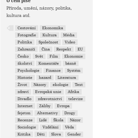
O čem píše
Příroda, umění, názory, politika,
kultura atd.
Cestování
Ekonomika
Fotografie
Kultura
Média
Politika
Společnost
Video
Zahraničí
Čína
Respekt
EU
Česko
Svět
Film
Ekonomie
školství
Komentáře
básně
Psychologie
Finance
Systém
Historie
hazard
Literatura
Život
Názory
ekologie
Text
zdraví
Evropská unie
Afrika
Divadlo
zdravotnictví
televize
Internet
Záliby
Evropa
fejeton
Alternativy
Drogy
Recenze
Lidé
Škola
Názor
Sociologie
Vzdělání
Věda
Kritika
Děti
Slova
Gender