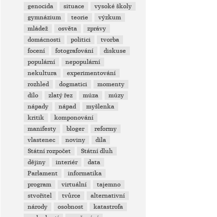
genocida
situace
vysoké školy
gymnázium
teorie
výzkum
mládež
osvěta
zprávy
domácnosti
politici
tvorba
focení
fotografování
diskuse
populární
nepopulární
nekultura
experimentování
rozhled
dogmatici
momenty
dílo
zlatý řez
múza
múzy
nápady
nápad
myšlenka
kritik
komponování
manifesty
bloger
reformy
vlastenec
noviny
díla
Státní rozpočet
Státní dluh
dějiny
interiér
data
Parlament
informatika
program
virtuální
tajemno
stvořitel
tvůrce
alternativní
národy
osobnost
katastrofa