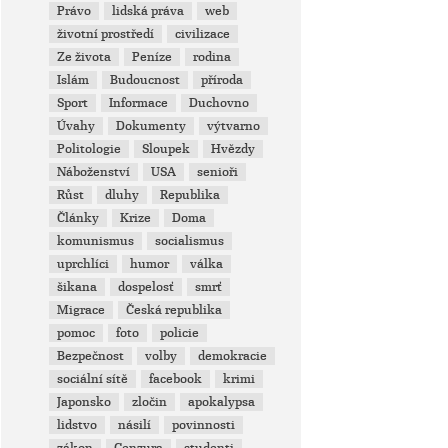
Právo
lidská práva
web
životní prostředí
civilizace
Ze života
Peníze
rodina
Islám
Budoucnost
příroda
Sport
Informace
Duchovno
Úvahy
Dokumenty
výtvarno
Politologie
Sloupek
Hvězdy
Náboženství
USA
senioři
Růst
dluhy
Republika
Články
Krize
Doma
komunismus
socialismus
uprchlíci
humor
válka
šikana
dospelosť
smrť
Migrace
Česká republika
pomoc
foto
policie
Bezpečnost
volby
demokracie
sociální sítě
facebook
krimi
Japonsko
zločin
apokalypsa
lidstvo
násilí
povinnosti