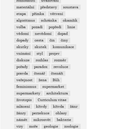
rozhodnutí
uvažování
materiální
představy
soustava
etapa
přímka
větvení
algoritmus
schránka
okamžik
volba
pozadí
popředí
linie
vědomí
nevědomí
dopad
dopady
cesta
čin
činy
skutky
skutek
komunikace
vnímání
styl
projev
diskuze
rozhlas
rozměr
pořady
paradox
revoluce
pravda
čtenář
čtenáři
veřejnost
žena
Bůh
feminismus
supermarket
supermarkety
architektura
životopis
Curriculum vitae
mlácení
křivdy
křivda
žánr
žánry
perzekuce
ohlasy
námět
mikrosvět
bakterie
viry
moře
geologie
zoologie