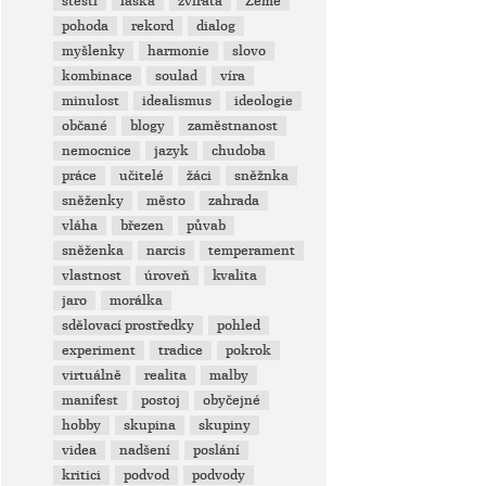
štěstí
láska
zvířata
Země
pohoda
rekord
dialog
myšlenky
harmonie
slovo
kombinace
soulad
víra
minulost
idealismus
ideologie
občané
blogy
zaměstnanost
nemocnice
jazyk
chudoba
práce
učitelé
žáci
sněžnka
sněženky
město
zahrada
vláha
březen
půvab
sněženka
narcis
temperament
vlastnost
úroveň
kvalita
jaro
morálka
sdělovací prostředky
pohled
experiment
tradice
pokrok
virtuálně
realita
malby
manifest
postoj
obyčejné
hobby
skupina
skupiny
videa
nadšení
poslání
kritici
podvod
podvody