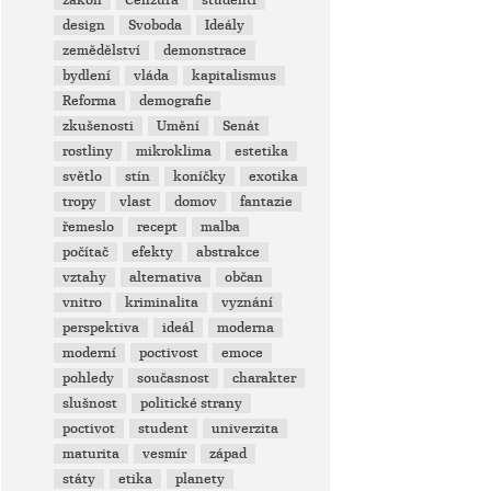
zákon
Cenzura
studenti
design
Svoboda
Ideály
zemědělství
demonstrace
bydlení
vláda
kapitalismus
Reforma
demografie
zkušenosti
Umění
Senát
rostliny
mikroklima
estetika
světlo
stín
koníčky
exotika
tropy
vlast
domov
fantazie
řemeslo
recept
malba
počítač
efekty
abstrakce
vztahy
alternativa
občan
vnitro
kriminalita
vyznání
perspektiva
ideál
moderna
moderní
poctivost
emoce
pohledy
současnost
charakter
slušnost
politické strany
poctivot
student
univerzita
maturita
vesmír
západ
státy
etika
planety