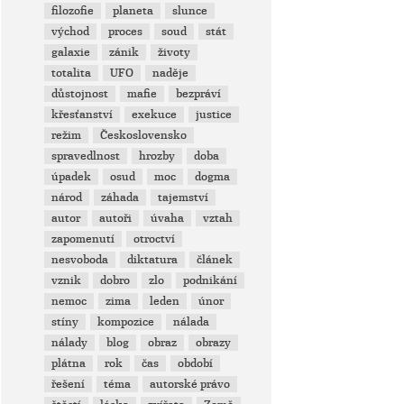
filozofie
planeta
slunce
východ
proces
soud
stát
galaxie
zánik
životy
totalita
UFO
naděje
důstojnost
mafie
bezpráví
křesťanství
exekuce
justice
režim
Československo
spravedlnost
hrozby
doba
úpadek
osud
moc
dogma
národ
záhada
tajemství
autor
autoři
úvaha
vztah
zapomenutí
otroctví
nesvoboda
diktatura
článek
vznik
dobro
zlo
podnikání
nemoc
zima
leden
únor
stíny
kompozice
nálada
nálady
blog
obraz
obrazy
plátna
rok
čas
období
řešení
téma
autorské právo