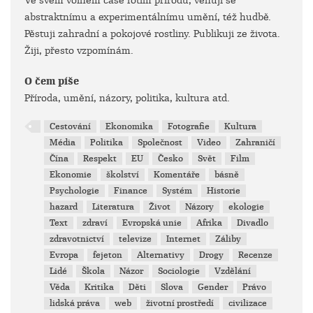
Ve svém volném čase fotím přírodu, věnuji se
abstraktnímu a experimentálnímu umění, též hudbě.
Pěstuji zahradní a pokojové rostliny. Publikuji ze života.
Žiji, přesto vzpomínám.
O čem píše
Příroda, umění, názory, politika, kultura atd.
Cestování
Ekonomika
Fotografie
Kultura
Média
Politika
Společnost
Video
Zahraničí
Čína
Respekt
EU
Česko
Svět
Film
Ekonomie
školství
Komentáře
básně
Psychologie
Finance
Systém
Historie
hazard
Literatura
Život
Názory
ekologie
Text
zdraví
Evropská unie
Afrika
Divadlo
zdravotnictví
televize
Internet
Záliby
Evropa
fejeton
Alternativy
Drogy
Recenze
Lidé
Škola
Názor
Sociologie
Vzdělání
Věda
Kritika
Děti
Slova
Gender
Právo
lidská práva
web
životní prostředí
civilizace