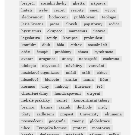
bezpečí
sociální dávky
ghetta
náprava
hateři
weby
rezort
rezorty
směr
vývoj
sledovanost
hodnocení
publikování
teologie
Ježíš Kristus
próza
člověk
pojišťovny
rodiče
hyenismus
okupace
marasmus
ústava
legislativa
soudy
korupce
prohnilost
konflikt
dluh
bída
církev
sociální síť
oběti
šmejdi
problémy
chaos
byrokracie
avatar
arogance
únosy
nebezpečí
záchrana
ufologie
obyvatelé
návštěvy
varování
neziskové organizace
mládí
stáří
církve
filozofové
biologie
antika
fauna
flóra
kosmos
vlny
náhody
ilustrace
řeč
chráněné dílny
handicapovaní
utrpení
nekalé praktiky
samet
koncentrační tábory
bezmoc
karma
zázrak
důchody
mzdy
platy
zadlužení
propast
Univerzity
ekumena
přesvědčení
geografie
změny
globalizace
ulice
Evropská komise
protest
montovny