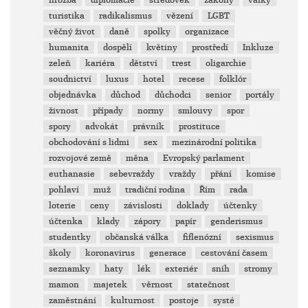
hrozba
diplomacie
středověk
zákony
války
turistika
radikalismus
vězení
LGBT
věčný život
daně
spolky
organizace
humanita
dospělí
květiny
prostředí
Inkluze
zeleň
kariéra
dětství
trest
oligarchie
soudnictví
luxus
hotel
recese
folklór
objednávka
důchod
důchodci
senior
portály
živnost
případy
normy
smlouvy
spor
spory
advokát
právník
prostituce
obchodování s lidmi
sex
mezinárodní politika
rozvojové země
měna
Evropský parlament
euthanasie
sebevraždy
vraždy
přání
komise
pohlaví
muž
tradiční rodina
Řím
rada
loterie
ceny
závislosti
doklady
účtenky
účtenka
klady
zápory
papír
genderismus
studentky
občanská válka
fiflenózní
sexismus
školy
koronavirus
generace
cestování časem
seznamky
haty
lék
exteriér
sníh
stromy
mamon
majetek
věrnost
statečnost
zaměstnání
kulturnost
postoje
systé