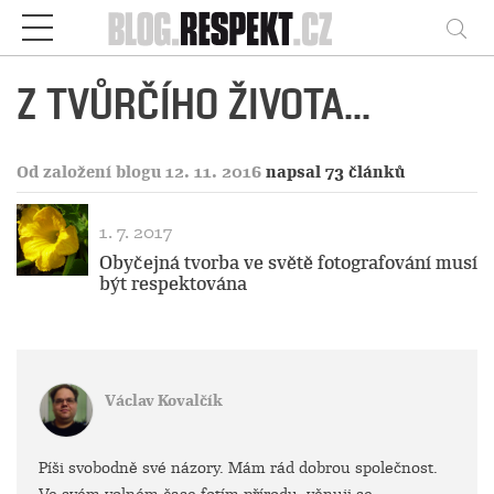
Respekt
Vy
Z TVŮRČÍHO ŽIVOTA...
Od založení blogu 12. 11. 2016
napsal 73 článků
1. 7. 2017
Obyčejná tvorba ve světě fotografování musí
být respektována
Václav Kovalčík
Píši svobodně své názory. Mám rád dobrou společnost.