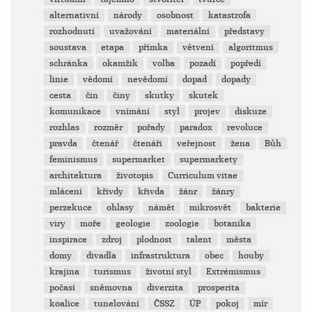
alternativní
národy
osobnost
katastrofa
rozhodnutí
uvažování
materiální
představy
soustava
etapa
přímka
větvení
algoritmus
schránka
okamžik
volba
pozadí
popředí
linie
vědomí
nevědomí
dopad
dopady
cesta
čin
činy
skutky
skutek
komunikace
vnímání
styl
projev
diskuze
rozhlas
rozměr
pořady
paradox
revoluce
pravda
čtenář
čtenáři
veřejnost
žena
Bůh
feminismus
supermarket
supermarkety
architektura
životopis
Curriculum vitae
mlácení
křivdy
křivda
žánr
žánry
perzekuce
ohlasy
námět
mikrosvět
bakterie
viry
moře
geologie
zoologie
botanika
inspirace
zdroj
plodnost
talent
města
domy
divadla
infrastruktura
obec
houby
krajina
turismus
životní styl
Extrémismus
počasí
sněmovna
diverzita
prosperita
koalice
tunelování
ČSSZ
ÚP
pokoj
mír