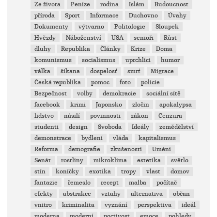
Ze života
Peníze
rodina
Islám
Budoucnost
příroda
Sport
Informace
Duchovno
Úvahy
Dokumenty
výtvarno
Politologie
Sloupek
Hvězdy
Náboženství
USA
senioři
Růst
dluhy
Republika
Články
Krize
Doma
komunismus
socialismus
uprchlíci
humor
válka
šikana
dospelosť
smrť
Migrace
Česká republika
pomoc
foto
policie
Bezpečnost
volby
demokracie
sociální sítě
facebook
krimi
Japonsko
zločin
apokalypsa
lidstvo
násilí
povinnosti
zákon
Cenzura
studenti
design
Svoboda
Ideály
zemědělství
demonstrace
bydlení
vláda
kapitalismus
Reforma
demografie
zkušenosti
Umění
Senát
rostliny
mikroklima
estetika
světlo
stín
koníčky
exotika
tropy
vlast
domov
fantazie
řemeslo
recept
malba
počítač
efekty
abstrakce
vztahy
alternativa
občan
vnitro
kriminalita
vyznání
perspektiva
ideál
moderna
moderní
poctivost
emoce
pohledy