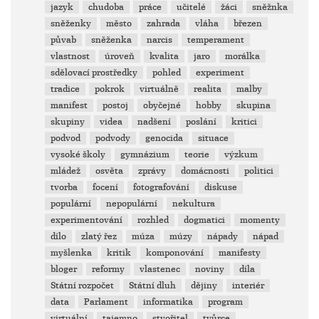
jazyk
chudoba
práce
učitelé
žáci
sněžnka
sněženky
město
zahrada
vláha
březen
půvab
sněženka
narcis
temperament
vlastnost
úroveň
kvalita
jaro
morálka
sdělovací prostředky
pohled
experiment
tradice
pokrok
virtuálně
realita
malby
manifest
postoj
obyčejné
hobby
skupina
skupiny
videa
nadšení
poslání
kritici
podvod
podvody
genocida
situace
vysoké školy
gymnázium
teorie
výzkum
mládež
osvěta
zprávy
domácnosti
politici
tvorba
focení
fotografování
diskuse
populární
nepopulární
nekultura
experimentování
rozhled
dogmatici
momenty
dílo
zlatý řez
múza
múzy
nápady
nápad
myšlenka
kritik
komponování
manifesty
bloger
reformy
vlastenec
noviny
díla
Státní rozpočet
Státní dluh
dějiny
interiér
data
Parlament
informatika
program
virtuální
tajemno
stvořitel
tvůrce