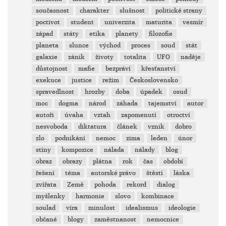
současnost
charakter
slušnost
politické strany
poctivot
student
univerzita
maturita
vesmír
západ
státy
etika
planety
filozofie
planeta
slunce
východ
proces
soud
stát
galaxie
zánik
životy
totalita
UFO
naděje
důstojnost
mafie
bezpráví
křesťanství
exekuce
justice
režim
Československo
spravedlnost
hrozby
doba
úpadek
osud
moc
dogma
národ
záhada
tajemství
autor
autoři
úvaha
vztah
zapomenutí
otroctví
nesvoboda
diktatura
článek
vznik
dobro
zlo
podnikání
nemoc
zima
leden
únor
stíny
kompozice
nálada
nálady
blog
obraz
obrazy
plátna
rok
čas
období
řešení
téma
autorské právo
štěstí
láska
zvířata
Země
pohoda
rekord
dialog
myšlenky
harmonie
slovo
kombinace
soulad
víra
minulost
idealismus
ideologie
občané
blogy
zaměstnanost
nemocnice