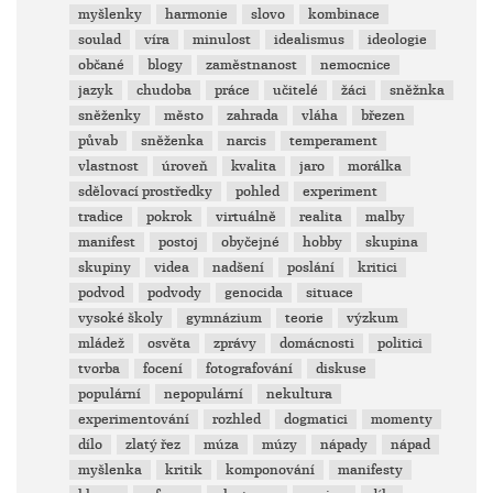
myšlenky
harmonie
slovo
kombinace
soulad
víra
minulost
idealismus
ideologie
občané
blogy
zaměstnanost
nemocnice
jazyk
chudoba
práce
učitelé
žáci
sněžnka
sněženky
město
zahrada
vláha
březen
půvab
sněženka
narcis
temperament
vlastnost
úroveň
kvalita
jaro
morálka
sdělovací prostředky
pohled
experiment
tradice
pokrok
virtuálně
realita
malby
manifest
postoj
obyčejné
hobby
skupina
skupiny
videa
nadšení
poslání
kritici
podvod
podvody
genocida
situace
vysoké školy
gymnázium
teorie
výzkum
mládež
osvěta
zprávy
domácnosti
politici
tvorba
focení
fotografování
diskuse
populární
nepopulární
nekultura
experimentování
rozhled
dogmatici
momenty
dílo
zlatý řez
múza
múzy
nápady
nápad
myšlenka
kritik
komponování
manifesty