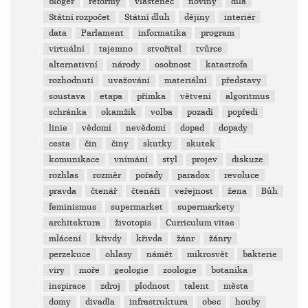
bloger
reformy
vlastenec
noviny
díla
Státní rozpočet
Státní dluh
dějiny
interiér
data
Parlament
informatika
program
virtuální
tajemno
stvořitel
tvůrce
alternativní
národy
osobnost
katastrofa
rozhodnutí
uvažování
materiální
představy
soustava
etapa
přímka
větvení
algoritmus
schránka
okamžik
volba
pozadí
popředí
linie
vědomí
nevědomí
dopad
dopady
cesta
čin
činy
skutky
skutek
komunikace
vnímání
styl
projev
diskuze
rozhlas
rozměr
pořady
paradox
revoluce
pravda
čtenář
čtenáři
veřejnost
žena
Bůh
feminismus
supermarket
supermarkety
architektura
životopis
Curriculum vitae
mlácení
křivdy
křivda
žánr
žánry
perzekuce
ohlasy
námět
mikrosvět
bakterie
viry
moře
geologie
zoologie
botanika
inspirace
zdroj
plodnost
talent
města
domy
divadla
infrastruktura
obec
houby