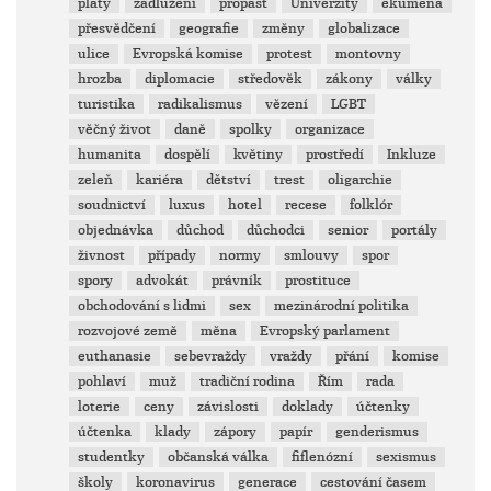
platy
zadlužení
propast
Univerzity
ekumena
přesvědčení
geografie
změny
globalizace
ulice
Evropská komise
protest
montovny
hrozba
diplomacie
středověk
zákony
války
turistika
radikalismus
vězení
LGBT
věčný život
daně
spolky
organizace
humanita
dospělí
květiny
prostředí
Inkluze
zeleň
kariéra
dětství
trest
oligarchie
soudnictví
luxus
hotel
recese
folklór
objednávka
důchod
důchodci
senior
portály
živnost
případy
normy
smlouvy
spor
spory
advokát
právník
prostituce
obchodování s lidmi
sex
mezinárodní politika
rozvojové země
měna
Evropský parlament
euthanasie
sebevraždy
vraždy
přání
komise
pohlaví
muž
tradiční rodina
Řím
rada
loterie
ceny
závislosti
doklady
účtenky
účtenka
klady
zápory
papír
genderismus
studentky
občanská válka
fiflenózní
sexismus
školy
koronavirus
generace
cestování časem