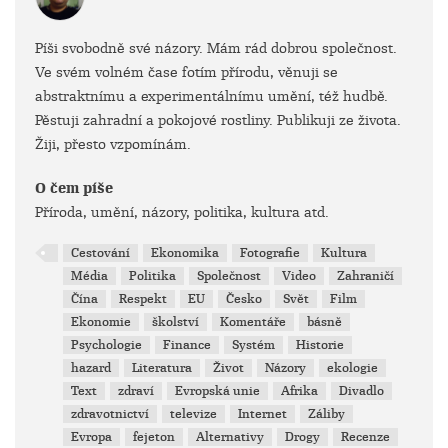
Píši svobodně své názory. Mám rád dobrou společnost.
Ve svém volném čase fotím přírodu, věnuji se
abstraktnímu a experimentálnímu umění, též hudbě.
Pěstuji zahradní a pokojové rostliny. Publikuji ze života.
Žiji, přesto vzpomínám.
O čem píše
Příroda, umění, názory, politika, kultura atd.
Cestování
Ekonomika
Fotografie
Kultura
Média
Politika
Společnost
Video
Zahraničí
Čína
Respekt
EU
Česko
Svět
Film
Ekonomie
školství
Komentáře
básně
Psychologie
Finance
Systém
Historie
hazard
Literatura
Život
Názory
ekologie
Text
zdraví
Evropská unie
Afrika
Divadlo
zdravotnictví
televize
Internet
Záliby
Evropa
fejeton
Alternativy
Drogy
Recenze