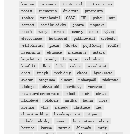
krajina
turismus
životní styl
Extrémismus
počasí
sněmovna
diverzita
prosperita
koalice
tunelování
ČSSZ
ÚP
pokoj
mír
bezpečí
sociální dávky
ghetta
náprava
hateři
weby
rezort
rezorty
směr
vývoj
sledovanost
hodnocení
publikování
teologie
Ježíš Kristus
próza
člověk
pojišťovny
rodiče
hyenismus
okupace
marasmus
ústava
legislativa
soudy
korupce
prohnilost
konflikt
dluh
bída
církev
sociální síť
oběti
šmejdi
problémy
chaos
byrokracie
avatar
arogance
únosy
nebezpečí
záchrana
ufologie
obyvatelé
návštěvy
varování
neziskové organizace
mládí
stáří
církve
filozofové
biologie
antika
fauna
flóra
kosmos
vlny
náhody
ilustrace
řeč
chráněné dílny
handicapovaní
utrpení
nekalé praktiky
samet
koncentrační tábory
bezmoc
karma
zázrak
důchody
mzdy