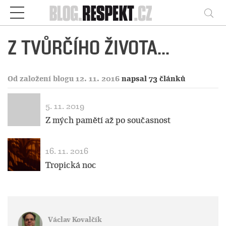
Respekt
Vy
Z TVŮRČÍHO ŽIVOTA...
Od založení blogu 12. 11. 2016
napsal 73 článků
5. 11. 2019
Z mých pamětí až po současnost
16. 11. 2016
Tropická noc
Václav Kovalčík