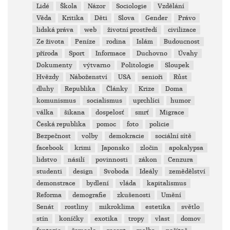
Lidé
Škola
Názor
Sociologie
Vzdělání
Věda
Kritika
Děti
Slova
Gender
Právo
lidská práva
web
životní prostředí
civilizace
Ze života
Peníze
rodina
Islám
Budoucnost
příroda
Sport
Informace
Duchovno
Úvahy
Dokumenty
výtvarno
Politologie
Sloupek
Hvězdy
Náboženství
USA
senioři
Růst
dluhy
Republika
Články
Krize
Doma
komunismus
socialismus
uprchlíci
humor
válka
šikana
dospelosť
smrť
Migrace
Česká republika
pomoc
foto
policie
Bezpečnost
volby
demokracie
sociální sítě
facebook
krimi
Japonsko
zločin
apokalypsa
lidstvo
násilí
povinnosti
zákon
Cenzura
studenti
design
Svoboda
Ideály
zemědělství
demonstrace
bydlení
vláda
kapitalismus
Reforma
demografie
zkušenosti
Umění
Senát
rostliny
mikroklima
estetika
světlo
stín
koníčky
exotika
tropy
vlast
domov