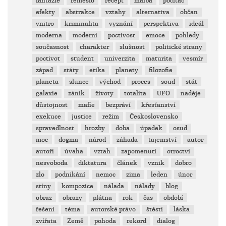
fantazie
řemeslo
recept
malba
počítač
efekty
abstrakce
vztahy
alternativa
občan
vnitro
kriminalita
vyznání
perspektiva
ideál
moderna
moderní
poctivost
emoce
pohledy
současnost
charakter
slušnost
politické strany
poctivot
student
univerzita
maturita
vesmír
západ
státy
etika
planety
filozofie
planeta
slunce
východ
proces
soud
stát
galaxie
zánik
životy
totalita
UFO
naděje
důstojnost
mafie
bezpráví
křesťanství
exekuce
justice
režim
Československo
spravedlnost
hrozby
doba
úpadek
osud
moc
dogma
národ
záhada
tajemství
autor
autoři
úvaha
vztah
zapomenutí
otroctví
nesvoboda
diktatura
článek
vznik
dobro
zlo
podnikání
nemoc
zima
leden
únor
stíny
kompozice
nálada
nálady
blog
obraz
obrazy
plátna
rok
čas
období
řešení
téma
autorské právo
štěstí
láska
zvířata
Země
pohoda
rekord
dialog