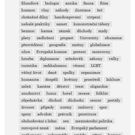
filozofové
biologie
antika
fauna
flóra
kosmos
vlny
náhody
ilustrace
řeč
chráněné dílny
handicapovaní
utrpení
nekalé praktiky
samet
koncentrační tábory
bezmoc
karma
zázrak
důchody
mzdy
platy
zadlužení
propast
Univerzity
ekumena
přesvědčení
geografie
změny
globalizace
ulice
Evropská komise
protest
montovny
hrozba
diplomacie
středověk
zákony
války
turistika
radikalismus
vězení
LGBT
věčný život
daně
spolky
organizace
humanita
dospělí
květiny
prostředí
Inkluze
zeleň
kariéra
dětství
trest
oligarchie
soudnictví
luxus
hotel
recese
folklór
objednávka
důchod
důchodci
senior
portály
živnost
případy
normy
smlouvy
spor
spory
advokát
právník
prostituce
obchodování s lidmi
sex
mezinárodní politika
rozvojové země
měna
Evropský parlament