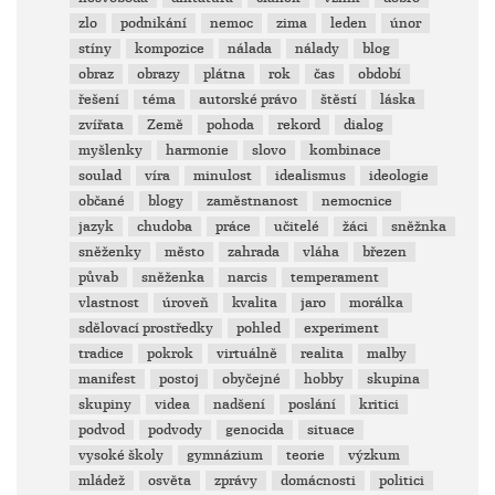
zlo
podnikání
nemoc
zima
leden
únor
stíny
kompozice
nálada
nálady
blog
obraz
obrazy
plátna
rok
čas
období
řešení
téma
autorské právo
štěstí
láska
zvířata
Země
pohoda
rekord
dialog
myšlenky
harmonie
slovo
kombinace
soulad
víra
minulost
idealismus
ideologie
občané
blogy
zaměstnanost
nemocnice
jazyk
chudoba
práce
učitelé
žáci
sněžnka
sněženky
město
zahrada
vláha
březen
půvab
sněženka
narcis
temperament
vlastnost
úroveň
kvalita
jaro
morálka
sdělovací prostředky
pohled
experiment
tradice
pokrok
virtuálně
realita
malby
manifest
postoj
obyčejné
hobby
skupina
skupiny
videa
nadšení
poslání
kritici
podvod
podvody
genocida
situace
vysoké školy
gymnázium
teorie
výzkum
mládež
osvěta
zprávy
domácnosti
politici