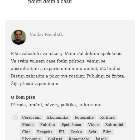
pojetí dějin a času
Václav Kovalčík
Píši svobodně své názory. Mám rád dobrou společnost.
Ve svém volném čase fotím přírodu, věnuji se
abstraktnímu a experimentálnímu umění, též hudbě.
Pěstuji zahradní a pokojové rostliny. Publikuji ze života.
Žiji, přesto vzpomínám.
O čem píše
Příroda, umění, názory, politika, kultura atd.
Cestování
Ekonomika
Fotografie
Kultura
Média
Politika
Společnost
Video
Zahraničí
Čína
Respekt
EU
Česko
Svět
Film
Ekonomie
školství
Komentáře
básně