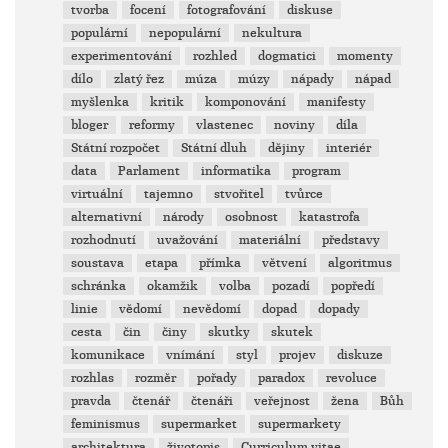
tvorba
focení
fotografování
diskuse
populární
nepopulární
nekultura
experimentování
rozhled
dogmatici
momenty
dílo
zlatý řez
múza
múzy
nápady
nápad
myšlenka
kritik
komponování
manifesty
bloger
reformy
vlastenec
noviny
díla
Státní rozpočet
Státní dluh
dějiny
interiér
data
Parlament
informatika
program
virtuální
tajemno
stvořitel
tvůrce
alternativní
národy
osobnost
katastrofa
rozhodnutí
uvažování
materiální
představy
soustava
etapa
přímka
větvení
algoritmus
schránka
okamžik
volba
pozadí
popředí
linie
vědomí
nevědomí
dopad
dopady
cesta
čin
činy
skutky
skutek
komunikace
vnímání
styl
projev
diskuze
rozhlas
rozměr
pořady
paradox
revoluce
pravda
čtenář
čtenáři
veřejnost
žena
Bůh
feminismus
supermarket
supermarkety
architektura
životopis
Curriculum vitae