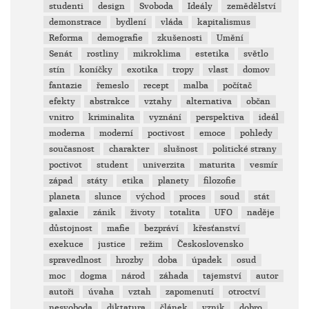
studenti
design
Svoboda
Ideály
zemědělství
demonstrace
bydlení
vláda
kapitalismus
Reforma
demografie
zkušenosti
Umění
Senát
rostliny
mikroklima
estetika
světlo
stín
koníčky
exotika
tropy
vlast
domov
fantazie
řemeslo
recept
malba
počítač
efekty
abstrakce
vztahy
alternativa
občan
vnitro
kriminalita
vyznání
perspektiva
ideál
moderna
moderní
poctivost
emoce
pohledy
současnost
charakter
slušnost
politické strany
poctivot
student
univerzita
maturita
vesmír
západ
státy
etika
planety
filozofie
planeta
slunce
východ
proces
soud
stát
galaxie
zánik
životy
totalita
UFO
naděje
důstojnost
mafie
bezpráví
křesťanství
exekuce
justice
režim
Československo
spravedlnost
hrozby
doba
úpadek
osud
moc
dogma
národ
záhada
tajemství
autor
autoři
úvaha
vztah
zapomenutí
otroctví
nesvoboda
diktatura
článek
vznik
dobro