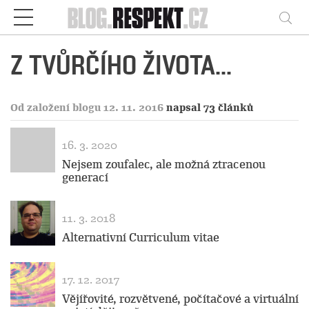
Respekt
Vy
Z TVŮRČÍHO ŽIVOTA...
Od založení blogu 12. 11. 2016
napsal 73 článků
16. 3. 2020
Nejsem zoufalec, ale možná ztracenou
generací
11. 3. 2018
Alternativní Curriculum vitae
17. 12. 2017
Vějířovité, rozvětvené, počítačové a virtuální