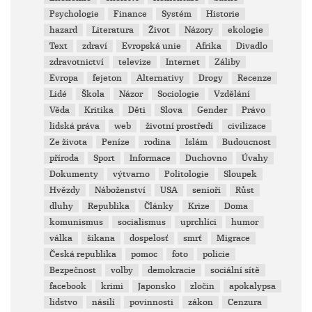
Psychologie
Finance
Systém
Historie
hazard
Literatura
Život
Názory
ekologie
Text
zdraví
Evropská unie
Afrika
Divadlo
zdravotnictví
televize
Internet
Záliby
Evropa
fejeton
Alternativy
Drogy
Recenze
Lidé
Škola
Názor
Sociologie
Vzdělání
Věda
Kritika
Děti
Slova
Gender
Právo
lidská práva
web
životní prostředí
civilizace
Ze života
Peníze
rodina
Islám
Budoucnost
příroda
Sport
Informace
Duchovno
Úvahy
Dokumenty
výtvarno
Politologie
Sloupek
Hvězdy
Náboženství
USA
senioři
Růst
dluhy
Republika
Články
Krize
Doma
komunismus
socialismus
uprchlíci
humor
válka
šikana
dospelosť
smrť
Migrace
Česká republika
pomoc
foto
policie
Bezpečnost
volby
demokracie
sociální sítě
facebook
krimi
Japonsko
zločin
apokalypsa
lidstvo
násilí
povinnosti
zákon
Cenzura