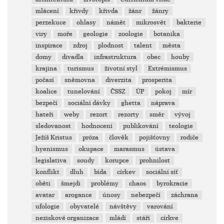
mlácení
křivdy
křivda
žánr
žánry
perzekuce
ohlasy
námět
mikrosvět
bakterie
viry
moře
geologie
zoologie
botanika
inspirace
zdroj
plodnost
talent
města
domy
divadla
infrastruktura
obec
houby
krajina
turismus
životní styl
Extrémismus
počasí
sněmovna
diverzita
prosperita
koalice
tunelování
ČSSZ
ÚP
pokoj
mír
bezpečí
sociální dávky
ghetta
náprava
hateři
weby
rezort
rezorty
směr
vývoj
sledovanost
hodnocení
publikování
teologie
Ježíš Kristus
próza
člověk
pojišťovny
rodiče
hyenismus
okupace
marasmus
ústava
legislativa
soudy
korupce
prohnilost
konflikt
dluh
bída
církev
sociální síť
oběti
šmejdi
problémy
chaos
byrokracie
avatar
arogance
únosy
nebezpečí
záchrana
ufologie
obyvatelé
návštěvy
varování
neziskové organizace
mládí
stáří
církve