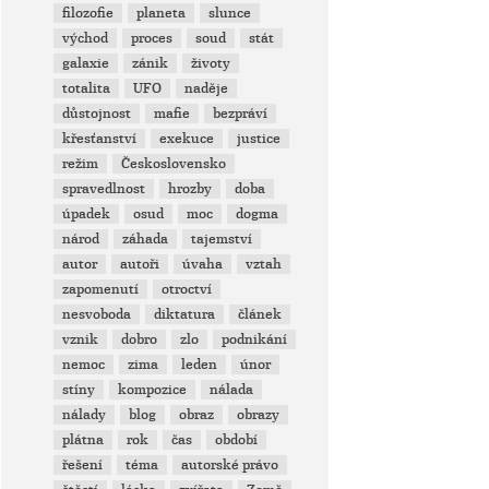
filozofie
planeta
slunce
východ
proces
soud
stát
galaxie
zánik
životy
totalita
UFO
naděje
důstojnost
mafie
bezpráví
křesťanství
exekuce
justice
režim
Československo
spravedlnost
hrozby
doba
úpadek
osud
moc
dogma
národ
záhada
tajemství
autor
autoři
úvaha
vztah
zapomenutí
otroctví
nesvoboda
diktatura
článek
vznik
dobro
zlo
podnikání
nemoc
zima
leden
únor
stíny
kompozice
nálada
nálady
blog
obraz
obrazy
plátna
rok
čas
období
řešení
téma
autorské právo