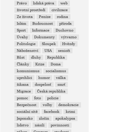
Právo
lidská práva
web
životní prostředí
civilizace
Ze života
Peníze
rodina
Islám
Budoucnost
příroda
Sport
Informace
Duchovno
Úvahy
Dokumenty
výtvarno
Politologie
Sloupek
Hvězdy
Náboženství
USA
senioři
Růst
dluhy
Republika
Články
Krize
Doma
komunismus
socialismus
uprchlíci
humor
válka
šikana
dospelosť
smrť
Migrace
Česká republika
pomoc
foto
policie
Bezpečnost
volby
demokracie
sociální sítě
facebook
krimi
Japonsko
zločin
apokalypsa
lidstvo
násilí
povinnosti