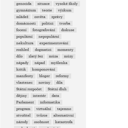
genocida
situace
vysoké školy
gymnázium
teorie
výzkum
mládež
osvěta
zprávy
domácnosti
politici
tvorba
focení
fotografování
diskuse
populární
nepopulární
nekultura
experimentování
rozhled
dogmatici
momenty
dílo
zlatý řez
múza
múzy
nápady
nápad
myšlenka
kritik
komponování
manifesty
bloger
reformy
vlastenec
noviny
díla
Státní rozpočet
Státní dluh
dějiny
interiér
data
Parlament
informatika
program
virtuální
tajemno
stvořitel
tvůrce
alternativní
národy
osobnost
katastrofa