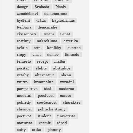
zákon
Cenzura
studenti
design
Svoboda
Ideály
zemědělství
demonstrace
bydlení
vláda
kapitalismus
Reforma
demografie
zkušenosti
Umění
Senát
rostliny
mikroklima
estetika
světlo
stín
koníčky
exotika
tropy
vlast
domov
fantazie
řemeslo
recept
malba
počítač
efekty
abstrakce
vztahy
alternativa
občan
vnitro
kriminalita
vyznání
perspektiva
ideál
moderna
moderní
poctivost
emoce
pohledy
současnost
charakter
slušnost
politické strany
poctivot
student
univerzita
maturita
vesmír
západ
státy
etika
planety