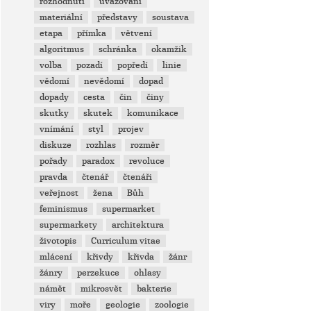
rozhodnutí
uvažování
materiální
představy
soustava
etapa
přímka
větvení
algoritmus
schránka
okamžik
volba
pozadí
popředí
linie
vědomí
nevědomí
dopad
dopady
cesta
čin
činy
skutky
skutek
komunikace
vnímání
styl
projev
diskuze
rozhlas
rozměr
pořady
paradox
revoluce
pravda
čtenář
čtenáři
veřejnost
žena
Bůh
feminismus
supermarket
supermarkety
architektura
životopis
Curriculum vitae
mlácení
křivdy
křivda
žánr
žánry
perzekuce
ohlasy
námět
mikrosvět
bakterie
viry
moře
geologie
zoologie