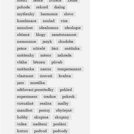
štěstí
láska
zvířata
Země
pohoda
rekord
dialog
myšlenky
harmonie
slovo
kombinace
soulad
víra
minulost
idealismus
ideologie
občané
blogy
zaměstnanost
nemocnice
jazyk
chudoba
práce
učitelé
žáci
sněžnka
sněženky
město
zahrada
vláha
březen
půvab
sněženka
narcis
temperament
vlastnost
úroveň
kvalita
jaro
morálka
sdělovací prostředky
pohled
experiment
tradice
pokrok
virtuálně
realita
malby
manifest
postoj
obyčejné
hobby
skupina
skupiny
videa
nadšení
poslání
kritici
podvod
podvody