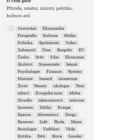
O čem píše
Příroda, umění, názory, politika,
kultura atd.
Cestování
Ekonomika
Fotografie
Kultura
Média
Politika
Společnost
Video
Zahraničí
Čína
Respekt
EU
Česko
Svět
Film
Ekonomie
školství
Komentáře
básně
Psychologie
Finance
Systém
Historie
hazard
Literatura
Život
Názory
ekologie
Text
zdraví
Evropská unie
Afrika
Divadlo
zdravotnictví
televize
Internet
Záliby
Evropa
fejeton
Alternativy
Drogy
Recenze
Lidé
Škola
Názor
Sociologie
Vzdělání
Věda
Kritika
Děti
Slova
Gender