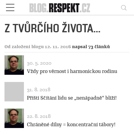
Respekt
Vy
Z TVŮRČÍHO ŽIVOTA...
Od založení blogu 12. 11. 2016
napsal 73 článků
30. 5. 2020
Vždy pro věrnost i harmonickou rodinu
31. 8. 2018
Příští Sčítání lidu se „nenápadně“ blíží!
22. 8. 2018
Chráněné dílny = koncentrační tábory!