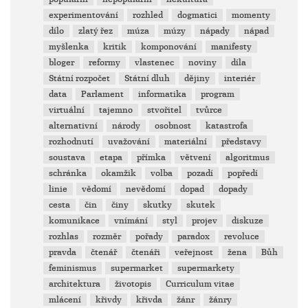
experimentování
rozhled
dogmatici
momenty
dílo
zlatý řez
múza
múzy
nápady
nápad
myšlenka
kritik
komponování
manifesty
bloger
reformy
vlastenec
noviny
díla
Státní rozpočet
Státní dluh
dějiny
interiér
data
Parlament
informatika
program
virtuální
tajemno
stvořitel
tvůrce
alternativní
národy
osobnost
katastrofa
rozhodnutí
uvažování
materiální
představy
soustava
etapa
přímka
větvení
algoritmus
schránka
okamžik
volba
pozadí
popředí
linie
vědomí
nevědomí
dopad
dopady
cesta
čin
činy
skutky
skutek
komunikace
vnímání
styl
projev
diskuze
rozhlas
rozměr
pořady
paradox
revoluce
pravda
čtenář
čtenáři
veřejnost
žena
Bůh
feminismus
supermarket
supermarkety
architektura
životopis
Curriculum vitae
mlácení
křivdy
křivda
žánr
žánry