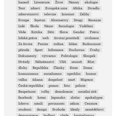
hazard
Literatura
Život
Názory
ekologie
Text
zdraví
Evropská unie
Afrika
Divadlo
zdravotnictví
televize
Internet
Záliby
Evropa
fejeton
Alternativy
Drogy
Recenze
Lidé
Škola
Názor
Sociologie
Vzdělání
Věda
Kritika
Děti
Slova
Gender
Právo
lidská práva
web
životní prostředí
civilizace
Ze života
Peníze
rodina
Islám
Budoucnost
příroda
Sport
Informace
Duchovno
Úvahy
Dokumenty
výtvarno
Politologie
Sloupek
Hvězdy
Náboženství
USA
senioři
Růst
dluhy
Republika
Články
Krize
Doma
komunismus
socialismus
uprchlíci
humor
válka
šikana
dospelosť
smrť
Migrace
Česká republika
pomoc
foto
policie
Bezpečnost
volby
demokracie
sociální sítě
facebook
krimi
Japonsko
zločin
apokalypsa
lidstvo
násilí
povinnosti
zákon
Cenzura
studenti
design
Svoboda
Ideály
zemědělství
demonstrace
bydlení
vláda
kapitalismus