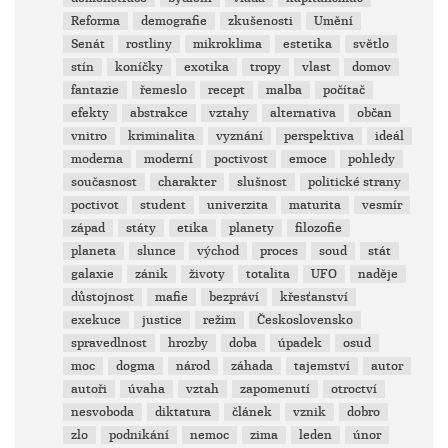
Reforma
demografie
zkušenosti
Umění
Senát
rostliny
mikroklima
estetika
světlo
stín
koníčky
exotika
tropy
vlast
domov
fantazie
řemeslo
recept
malba
počítač
efekty
abstrakce
vztahy
alternativa
občan
vnitro
kriminalita
vyznání
perspektiva
ideál
moderna
moderní
poctivost
emoce
pohledy
současnost
charakter
slušnost
politické strany
poctivot
student
univerzita
maturita
vesmír
západ
státy
etika
planety
filozofie
planeta
slunce
východ
proces
soud
stát
galaxie
zánik
životy
totalita
UFO
naděje
důstojnost
mafie
bezpráví
křesťanství
exekuce
justice
režim
Československo
spravedlnost
hrozby
doba
úpadek
osud
moc
dogma
národ
záhada
tajemství
autor
autoři
úvaha
vztah
zapomenutí
otroctví
nesvoboda
diktatura
článek
vznik
dobro
zlo
podnikání
nemoc
zima
leden
únor