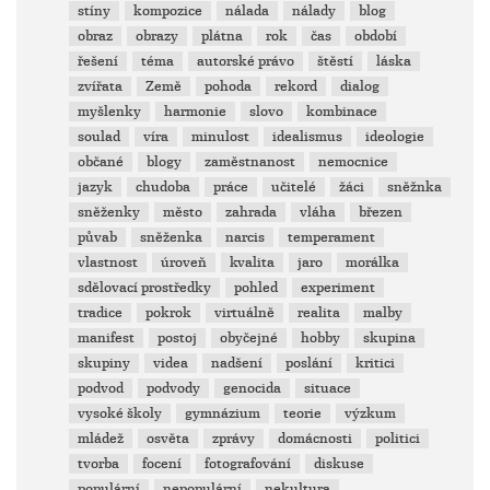
stíny
kompozice
nálada
nálady
blog
obraz
obrazy
plátna
rok
čas
období
řešení
téma
autorské právo
štěstí
láska
zvířata
Země
pohoda
rekord
dialog
myšlenky
harmonie
slovo
kombinace
soulad
víra
minulost
idealismus
ideologie
občané
blogy
zaměstnanost
nemocnice
jazyk
chudoba
práce
učitelé
žáci
sněžnka
sněženky
město
zahrada
vláha
březen
půvab
sněženka
narcis
temperament
vlastnost
úroveň
kvalita
jaro
morálka
sdělovací prostředky
pohled
experiment
tradice
pokrok
virtuálně
realita
malby
manifest
postoj
obyčejné
hobby
skupina
skupiny
videa
nadšení
poslání
kritici
podvod
podvody
genocida
situace
vysoké školy
gymnázium
teorie
výzkum
mládež
osvěta
zprávy
domácnosti
politici
tvorba
focení
fotografování
diskuse
populární
nepopulární
nekultura