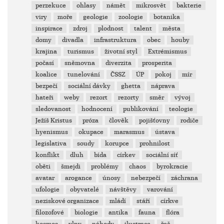
perzekuce
ohlasy
námět
mikrosvět
bakterie
viry
moře
geologie
zoologie
botanika
inspirace
zdroj
plodnost
talent
města
domy
divadla
infrastruktura
obec
houby
krajina
turismus
životní styl
Extrémismus
počasí
sněmovna
diverzita
prosperita
koalice
tunelování
ČSSZ
ÚP
pokoj
mír
bezpečí
sociální dávky
ghetta
náprava
hateři
weby
rezort
rezorty
směr
vývoj
sledovanost
hodnocení
publikování
teologie
Ježíš Kristus
próza
člověk
pojišťovny
rodiče
hyenismus
okupace
marasmus
ústava
legislativa
soudy
korupce
prohnilost
konflikt
dluh
bída
církev
sociální síť
oběti
šmejdi
problémy
chaos
byrokracie
avatar
arogance
únosy
nebezpečí
záchrana
ufologie
obyvatelé
návštěvy
varování
neziskové organizace
mládí
stáří
církve
filozofové
biologie
antika
fauna
flóra