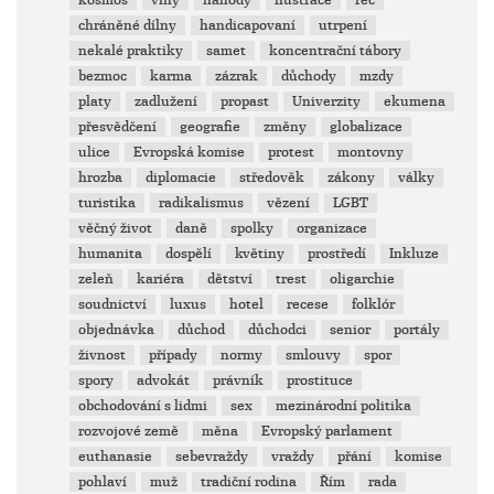
kosmos
vlny
náhody
ilustrace
řeč
chráněné dílny
handicapovaní
utrpení
nekalé praktiky
samet
koncentrační tábory
bezmoc
karma
zázrak
důchody
mzdy
platy
zadlužení
propast
Univerzity
ekumena
přesvědčení
geografie
změny
globalizace
ulice
Evropská komise
protest
montovny
hrozba
diplomacie
středověk
zákony
války
turistika
radikalismus
vězení
LGBT
věčný život
daně
spolky
organizace
humanita
dospělí
květiny
prostředí
Inkluze
zeleň
kariéra
dětství
trest
oligarchie
soudnictví
luxus
hotel
recese
folklór
objednávka
důchod
důchodci
senior
portály
živnost
případy
normy
smlouvy
spor
spory
advokát
právník
prostituce
obchodování s lidmi
sex
mezinárodní politika
rozvojové země
měna
Evropský parlament
euthanasie
sebevraždy
vraždy
přání
komise
pohlaví
muž
tradiční rodina
Řím
rada