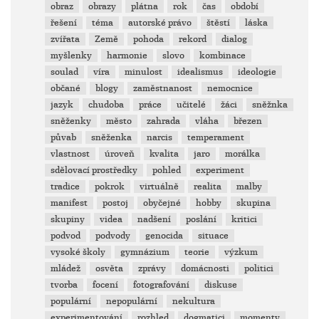
obraz
obrazy
plátna
rok
čas
období
řešení
téma
autorské právo
štěstí
láska
zvířata
Země
pohoda
rekord
dialog
myšlenky
harmonie
slovo
kombinace
soulad
víra
minulost
idealismus
ideologie
občané
blogy
zaměstnanost
nemocnice
jazyk
chudoba
práce
učitelé
žáci
sněžnka
sněženky
město
zahrada
vláha
březen
půvab
sněženka
narcis
temperament
vlastnost
úroveň
kvalita
jaro
morálka
sdělovací prostředky
pohled
experiment
tradice
pokrok
virtuálně
realita
malby
manifest
postoj
obyčejné
hobby
skupina
skupiny
videa
nadšení
poslání
kritici
podvod
podvody
genocida
situace
vysoké školy
gymnázium
teorie
výzkum
mládež
osvěta
zprávy
domácnosti
politici
tvorba
focení
fotografování
diskuse
populární
nepopulární
nekultura
experimentování
rozhled
dogmatici
momenty