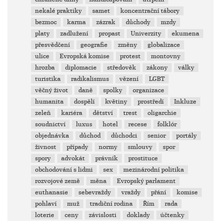
nekalé praktiky
samet
koncentrační tábory
bezmoc
karma
zázrak
důchody
mzdy
platy
zadlužení
propast
Univerzity
ekumena
přesvědčení
geografie
změny
globalizace
ulice
Evropská komise
protest
montovny
hrozba
diplomacie
středověk
zákony
války
turistika
radikalismus
vězení
LGBT
věčný život
daně
spolky
organizace
humanita
dospělí
květiny
prostředí
Inkluze
zeleň
kariéra
dětství
trest
oligarchie
soudnictví
luxus
hotel
recese
folklór
objednávka
důchod
důchodci
senior
portály
živnost
případy
normy
smlouvy
spor
spory
advokát
právník
prostituce
obchodování s lidmi
sex
mezinárodní politika
rozvojové země
měna
Evropský parlament
euthanasie
sebevraždy
vraždy
přání
komise
pohlaví
muž
tradiční rodina
Řím
rada
loterie
ceny
závislosti
doklady
účtenky