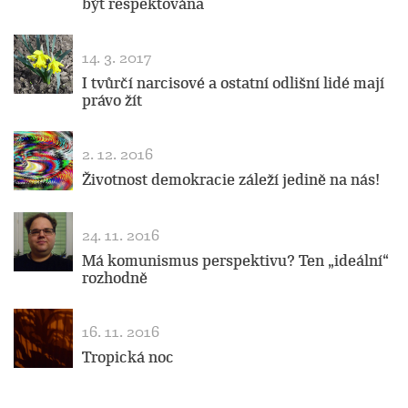
být respektována
14. 3. 2017
I tvůrčí narcisové a ostatní odlišní lidé mají
právo žít
2. 12. 2016
Životnost demokracie záleží jedině na nás!
24. 11. 2016
Má komunismus perspektivu? Ten „ideální“
rozhodně
16. 11. 2016
Tropická noc