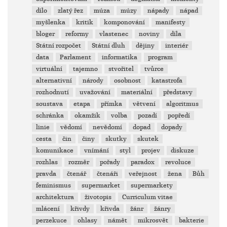
dílo
zlatý řez
múza
múzy
nápady
nápad
myšlenka
kritik
komponování
manifesty
bloger
reformy
vlastenec
noviny
díla
Státní rozpočet
Státní dluh
dějiny
interiér
data
Parlament
informatika
program
virtuální
tajemno
stvořitel
tvůrce
alternativní
národy
osobnost
katastrofa
rozhodnutí
uvažování
materiální
představy
soustava
etapa
přímka
větvení
algoritmus
schránka
okamžik
volba
pozadí
popředí
linie
vědomí
nevědomí
dopad
dopady
cesta
čin
činy
skutky
skutek
komunikace
vnímání
styl
projev
diskuze
rozhlas
rozměr
pořady
paradox
revoluce
pravda
čtenář
čtenáři
veřejnost
žena
Bůh
feminismus
supermarket
supermarkety
architektura
životopis
Curriculum vitae
mlácení
křivdy
křivda
žánr
žánry
perzekuce
ohlasy
námět
mikrosvět
bakterie