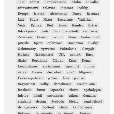
Text
zdraví
Evropská unie
Afrika
Divadlo
zdravotnictví
televize
Internet
Záliby
Evropa
fejeton
Alternativy
Drogy
Recenze
Lidé
Škola
Názor
Sociologie
Vzdělání
Věda
Kritika
Děti
Slova
Gender
Právo
lidská práva
web
životní prostředí
civilizace
Ze života
Peníze
rodina
Islám
Budoucnost
příroda
Sport
Informace
Duchovno
Úvahy
Dokumenty
výtvarno
Politologie
Sloupek
Hvězdy
Náboženství
USA
senioři
Růst
dluhy
Republika
Články
Krize
Doma
komunismus
socialismus
uprchlíci
humor
válka
šikana
dospelosť
smrť
Migrace
Česká republika
pomoc
foto
policie
Bezpečnost
volby
demokracie
sociální sítě
facebook
krimi
Japonsko
zločin
apokalypsa
lidstvo
násilí
povinnosti
zákon
Cenzura
studenti
design
Svoboda
Ideály
zemědělství
demonstrace
bydlení
vláda
kapitalismus
Reforma
demografie
zkušenosti
Umění