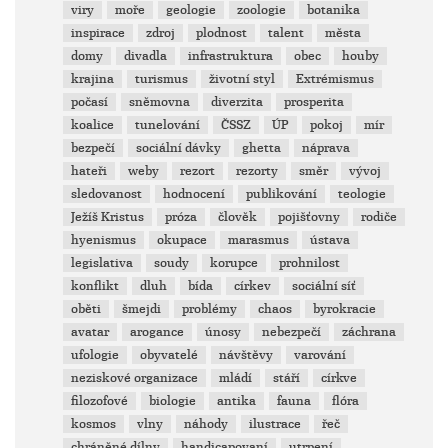
viry
moře
geologie
zoologie
botanika
inspirace
zdroj
plodnost
talent
města
domy
divadla
infrastruktura
obec
houby
krajina
turismus
životní styl
Extrémismus
počasí
sněmovna
diverzita
prosperita
koalice
tunelování
ČSSZ
ÚP
pokoj
mír
bezpečí
sociální dávky
ghetta
náprava
hateři
weby
rezort
rezorty
směr
vývoj
sledovanost
hodnocení
publikování
teologie
Ježíš Kristus
próza
člověk
pojišťovny
rodiče
hyenismus
okupace
marasmus
ústava
legislativa
soudy
korupce
prohnilost
konflikt
dluh
bída
církev
sociální síť
oběti
šmejdi
problémy
chaos
byrokracie
avatar
arogance
únosy
nebezpečí
záchrana
ufologie
obyvatelé
návštěvy
varování
neziskové organizace
mládí
stáří
církve
filozofové
biologie
antika
fauna
flóra
kosmos
vlny
náhody
ilustrace
řeč
chráněné dílny
handicapovaní
utrpení