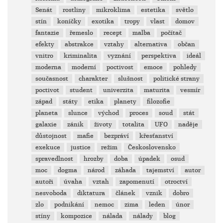
Senát
rostliny
mikroklima
estetika
světlo
stín
koníčky
exotika
tropy
vlast
domov
fantazie
řemeslo
recept
malba
počítač
efekty
abstrakce
vztahy
alternativa
občan
vnitro
kriminalita
vyznání
perspektiva
ideál
moderna
moderní
poctivost
emoce
pohledy
současnost
charakter
slušnost
politické strany
poctivot
student
univerzita
maturita
vesmír
západ
státy
etika
planety
filozofie
planeta
slunce
východ
proces
soud
stát
galaxie
zánik
životy
totalita
UFO
naděje
důstojnost
mafie
bezpráví
křesťanství
exekuce
justice
režim
Československo
spravedlnost
hrozby
doba
úpadek
osud
moc
dogma
národ
záhada
tajemství
autor
autoři
úvaha
vztah
zapomenutí
otroctví
nesvoboda
diktatura
článek
vznik
dobro
zlo
podnikání
nemoc
zima
leden
únor
stíny
kompozice
nálada
nálady
blog