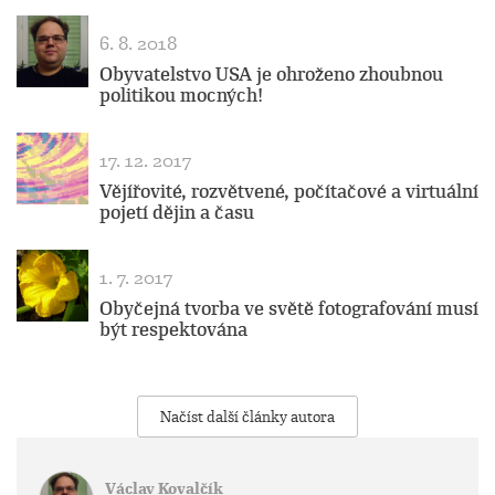
6. 8. 2018
Obyvatelstvo USA je ohroženo zhoubnou
politikou mocných!
17. 12. 2017
Vějířovité, rozvětvené, počítačové a virtuální
pojetí dějin a času
1. 7. 2017
Obyčejná tvorba ve světě fotografování musí
být respektována
Načíst další články autora
Václav Kovalčík