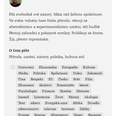
Píši svobodně své názory. Mám rád dobrou společnost.
Ve svém volném čase fotím přírodu, věnuji se
abstraktnímu a experimentálnímu umění, též hudbě.
Pěstuji zahradní a pokojové rostliny. Publikuji ze života.
Žiji, přesto vzpomínám.
O čem píše
Příroda, umění, názory, politika, kultura atd.
Cestování
Ekonomika
Fotografie
Kultura
Média
Politika
Společnost
Video
Zahraničí
Čína
Respekt
EU
Česko
Svět
Film
Ekonomie
školství
Komentáře
básně
Psychologie
Finance
Systém
Historie
hazard
Literatura
Život
Názory
ekologie
Text
zdraví
Evropská unie
Afrika
Divadlo
zdravotnictví
televize
Internet
Záliby
Evropa
fejeton
Alternativy
Drogy
Recenze