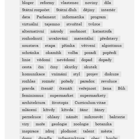
bloger
reformy
vlastenec
noviny
díla
Státní rozpočet
Státní dluh
dějiny
interiér
data
Parlament
informatika
program
virtuální
tajemno
stvořitel
tvůrce
alternativní
národy
osobnost
katastrofa
rozhodnutí
uvažování
materiální
představy
soustava
etapa
přímka
větvení
algoritmus
schránka
okamžik
volba
pozadí
popředí
linie
vědomí
nevědomí
dopad
dopady
cesta
čin
činy
skutky
skutek
komunikace
vnímání
styl
projev
diskuze
rozhlas
rozměr
pořady
paradox
revoluce
pravda
čtenář
čtenáři
veřejnost
žena
Bůh
feminismus
supermarket
supermarkety
architektura
životopis
Curriculum vitae
mlácení
křivdy
křivda
žánr
žánry
perzekuce
ohlasy
námět
mikrosvět
bakterie
viry
moře
geologie
zoologie
botanika
inspirace
zdroj
plodnost
talent
města
domy
divadla
infrastruktura
obec
houby