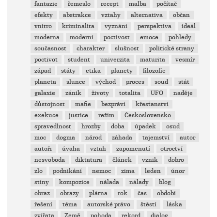
fantazie
řemeslo
recept
malba
počítač
efekty
abstrakce
vztahy
alternativa
občan
vnitro
kriminalita
vyznání
perspektiva
ideál
moderna
moderní
poctivost
emoce
pohledy
současnost
charakter
slušnost
politické strany
poctivot
student
univerzita
maturita
vesmír
západ
státy
etika
planety
filozofie
planeta
slunce
východ
proces
soud
stát
galaxie
zánik
životy
totalita
UFO
naděje
důstojnost
mafie
bezpráví
křesťanství
exekuce
justice
režim
Československo
spravedlnost
hrozby
doba
úpadek
osud
moc
dogma
národ
záhada
tajemství
autor
autoři
úvaha
vztah
zapomenutí
otroctví
nesvoboda
diktatura
článek
vznik
dobro
zlo
podnikání
nemoc
zima
leden
únor
stíny
kompozice
nálada
nálady
blog
obraz
obrazy
plátna
rok
čas
období
řešení
téma
autorské právo
štěstí
láska
zvířata
Země
pohoda
rekord
dialog