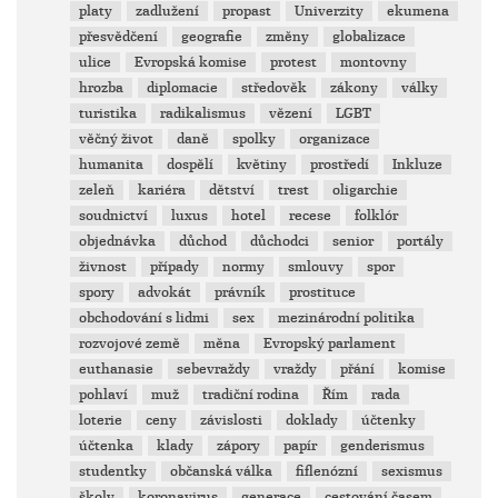
platy
zadlužení
propast
Univerzity
ekumena
přesvědčení
geografie
změny
globalizace
ulice
Evropská komise
protest
montovny
hrozba
diplomacie
středověk
zákony
války
turistika
radikalismus
vězení
LGBT
věčný život
daně
spolky
organizace
humanita
dospělí
květiny
prostředí
Inkluze
zeleň
kariéra
dětství
trest
oligarchie
soudnictví
luxus
hotel
recese
folklór
objednávka
důchod
důchodci
senior
portály
živnost
případy
normy
smlouvy
spor
spory
advokát
právník
prostituce
obchodování s lidmi
sex
mezinárodní politika
rozvojové země
měna
Evropský parlament
euthanasie
sebevraždy
vraždy
přání
komise
pohlaví
muž
tradiční rodina
Řím
rada
loterie
ceny
závislosti
doklady
účtenky
účtenka
klady
zápory
papír
genderismus
studentky
občanská válka
fiflenózní
sexismus
školy
koronavirus
generace
cestování časem