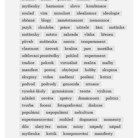
myšlenky
harmonie
slovo
kombinace
soulad
víra
minulost
idealismus
ideologie
občané
blogy
zaměstnanost
nemocnice
jazyk
chudoba
práce
učitelé
žáci
sněžnka
sněženky
město
zahrada
vláha
březen
půvab
sněženka
narcis
temperament
vlastnost
úroveň
kvalita
jaro
morálka
sdělovací prostředky
pohled
experiment
tradice
pokrok
virtuálně
realita
malby
manifest
postoj
obyčejné
hobby
skupina
skupiny
videa
nadšení
poslání
kritici
podvod
podvody
genocida
situace
vysoké školy
gymnázium
teorie
výzkum
mládež
osvěta
zprávy
domácnosti
politici
tvorba
focení
fotografování
diskuse
populární
nepopulární
nekultura
experimentování
rozhled
dogmatici
momenty
dílo
zlatý řez
múza
múzy
nápady
nápad
myšlenka
kritik
komponování
manifesty