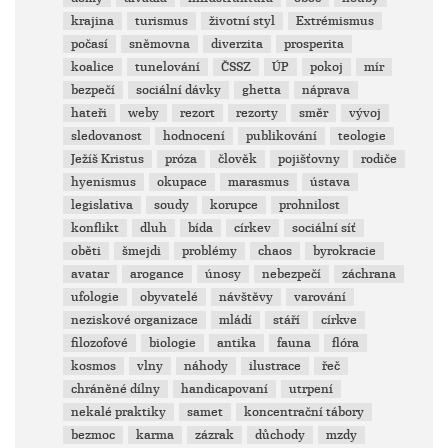
krajina
turismus
životní styl
Extrémismus
počasí
sněmovna
diverzita
prosperita
koalice
tunelování
ČSSZ
ÚP
pokoj
mír
bezpečí
sociální dávky
ghetta
náprava
hateři
weby
rezort
rezorty
směr
vývoj
sledovanost
hodnocení
publikování
teologie
Ježíš Kristus
próza
člověk
pojišťovny
rodiče
hyenismus
okupace
marasmus
ústava
legislativa
soudy
korupce
prohnilost
konflikt
dluh
bída
církev
sociální síť
oběti
šmejdi
problémy
chaos
byrokracie
avatar
arogance
únosy
nebezpečí
záchrana
ufologie
obyvatelé
návštěvy
varování
neziskové organizace
mládí
stáří
církve
filozofové
biologie
antika
fauna
flóra
kosmos
vlny
náhody
ilustrace
řeč
chráněné dílny
handicapovaní
utrpení
nekalé praktiky
samet
koncentrační tábory
bezmoc
karma
zázrak
důchody
mzdy