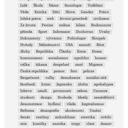
Lidé
Škola
Názor
Sociologie
Vzdělání
Věda
Kritika
Děti
Slova
Gender
Právo
lidská práva
web
životní prostředí
civilizace
Ze života
Peníze
rodina
Islám
Budoucnost
příroda
Sport
Informace
Duchovno
Úvahy
Dokumenty
výtvarno
Politologie
Sloupek
Hvězdy
Náboženství
USA
senioři
Růst
dluhy
Republika
Články
Krize
Doma
komunismus
socialismus
uprchlíci
humor
válka
šikana
dospelosť
smrť
Migrace
Česká republika
pomoc
foto
policie
Bezpečnost
volby
demokracie
sociální sítě
facebook
krimi
Japonsko
zločin
apokalypsa
lidstvo
násilí
povinnosti
zákon
Cenzura
studenti
design
Svoboda
Ideály
zemědělství
demonstrace
bydlení
vláda
kapitalismus
Reforma
demografie
zkušenosti
Umění
Senát
rostliny
mikroklima
estetika
světlo
stín
koníčky
exotika
tropy
vlast
domov