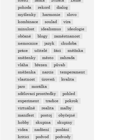
štěstí
láska
zvířata
Země
pohoda
rekord
dialog
myšlenky
harmonie
slovo
kombinace
soulad
víra
minulost
idealismus
ideologie
občané
blogy
zaměstnanost
nemocnice
jazyk
chudoba
práce
učitelé
žáci
sněžnka
sněženky
město
zahrada
vláha
březen
půvab
sněženka
narcis
temperament
vlastnost
úroveň
kvalita
jaro
morálka
sdělovací prostředky
pohled
experiment
tradice
pokrok
virtuálně
realita
malby
manifest
postoj
obyčejné
hobby
skupina
skupiny
videa
nadšení
poslání
kritici
podvod
podvody