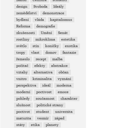
zákon
Cenzura
studenti
design
Svoboda
Ideály
zemědělství
demonstrace
bydlení
vláda
kapitalismus
Reforma
demografie
zkušenosti
Umění
Senát
rostliny
mikroklima
estetika
světlo
stín
koníčky
exotika
tropy
vlast
domov
fantazie
řemeslo
recept
malba
počítač
efekty
abstrakce
vztahy
alternativa
občan
vnitro
kriminalita
vyznání
perspektiva
ideál
moderna
moderní
poctivost
emoce
pohledy
současnost
charakter
slušnost
politické strany
poctivot
student
univerzita
maturita
vesmír
západ
státy
etika
planety