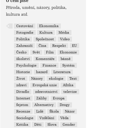
O čem píše
Příroda, umění, názory, politika,
kultura atd.
Cestování
Ekonomika
Fotografie
Kultura
Média
Politika
Společnost
Video
Zahraničí
Čína
Respekt
EU
Česko
Svět
Film
Ekonomie
školství
Komentáře
básně
Psychologie
Finance
Systém
Historie
hazard
Literatura
Život
Názory
ekologie
Text
zdraví
Evropská unie
Afrika
Divadlo
zdravotnictví
televize
Internet
Záliby
Evropa
fejeton
Alternativy
Drogy
Recenze
Lidé
Škola
Názor
Sociologie
Vzdělání
Věda
Kritika
Děti
Slova
Gender