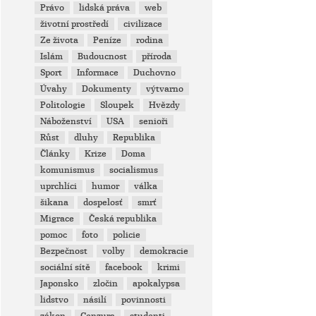
Právo
lidská práva
web
životní prostředí
civilizace
Ze života
Peníze
rodina
Islám
Budoucnost
příroda
Sport
Informace
Duchovno
Úvahy
Dokumenty
výtvarno
Politologie
Sloupek
Hvězdy
Náboženství
USA
senioři
Růst
dluhy
Republika
Články
Krize
Doma
komunismus
socialismus
uprchlíci
humor
válka
šikana
dospelosť
smrť
Migrace
Česká republika
pomoc
foto
policie
Bezpečnost
volby
demokracie
sociální sítě
facebook
krimi
Japonsko
zločin
apokalypsa
lidstvo
násilí
povinnosti