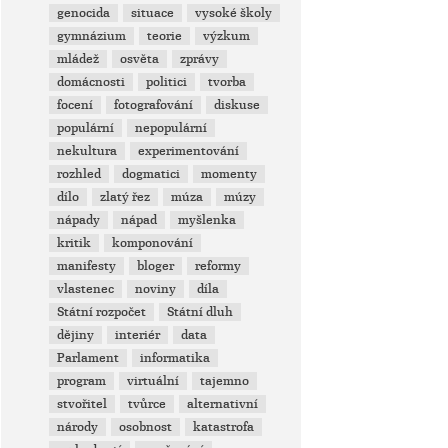
genocida
situace
vysoké školy
gymnázium
teorie
výzkum
mládež
osvěta
zprávy
domácnosti
politici
tvorba
focení
fotografování
diskuse
populární
nepopulární
nekultura
experimentování
rozhled
dogmatici
momenty
dílo
zlatý řez
múza
múzy
nápady
nápad
myšlenka
kritik
komponování
manifesty
bloger
reformy
vlastenec
noviny
díla
Státní rozpočet
Státní dluh
dějiny
interiér
data
Parlament
informatika
program
virtuální
tajemno
stvořitel
tvůrce
alternativní
národy
osobnost
katastrofa