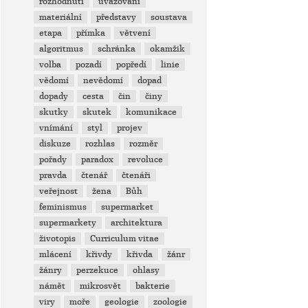
rozhodnutí
uvažování
materiální
představy
soustava
etapa
přímka
větvení
algoritmus
schránka
okamžik
volba
pozadí
popředí
linie
vědomí
nevědomí
dopad
dopady
cesta
čin
činy
skutky
skutek
komunikace
vnímání
styl
projev
diskuze
rozhlas
rozměr
pořady
paradox
revoluce
pravda
čtenář
čtenáři
veřejnost
žena
Bůh
feminismus
supermarket
supermarkety
architektura
životopis
Curriculum vitae
mlácení
křivdy
křivda
žánr
žánry
perzekuce
ohlasy
námět
mikrosvět
bakterie
viry
moře
geologie
zoologie