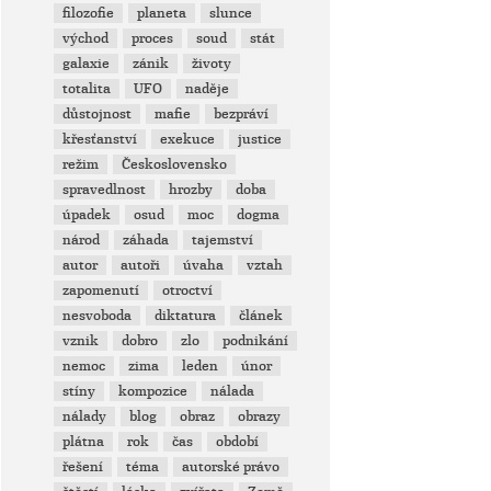
filozofie
planeta
slunce
východ
proces
soud
stát
galaxie
zánik
životy
totalita
UFO
naděje
důstojnost
mafie
bezpráví
křesťanství
exekuce
justice
režim
Československo
spravedlnost
hrozby
doba
úpadek
osud
moc
dogma
národ
záhada
tajemství
autor
autoři
úvaha
vztah
zapomenutí
otroctví
nesvoboda
diktatura
článek
vznik
dobro
zlo
podnikání
nemoc
zima
leden
únor
stíny
kompozice
nálada
nálady
blog
obraz
obrazy
plátna
rok
čas
období
řešení
téma
autorské právo