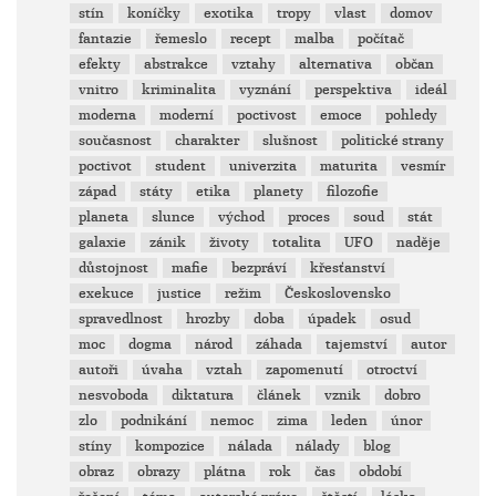
stín
koníčky
exotika
tropy
vlast
domov
fantazie
řemeslo
recept
malba
počítač
efekty
abstrakce
vztahy
alternativa
občan
vnitro
kriminalita
vyznání
perspektiva
ideál
moderna
moderní
poctivost
emoce
pohledy
současnost
charakter
slušnost
politické strany
poctivot
student
univerzita
maturita
vesmír
západ
státy
etika
planety
filozofie
planeta
slunce
východ
proces
soud
stát
galaxie
zánik
životy
totalita
UFO
naděje
důstojnost
mafie
bezpráví
křesťanství
exekuce
justice
režim
Československo
spravedlnost
hrozby
doba
úpadek
osud
moc
dogma
národ
záhada
tajemství
autor
autoři
úvaha
vztah
zapomenutí
otroctví
nesvoboda
diktatura
článek
vznik
dobro
zlo
podnikání
nemoc
zima
leden
únor
stíny
kompozice
nálada
nálady
blog
obraz
obrazy
plátna
rok
čas
období