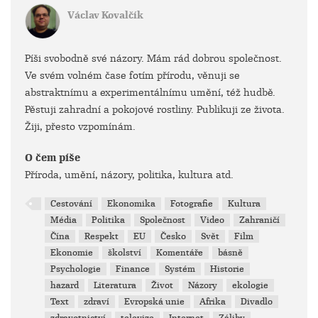
Václav Kovalčík
Píši svobodně své názory. Mám rád dobrou společnost.
Ve svém volném čase fotím přírodu, věnuji se
abstraktnímu a experimentálnímu umění, též hudbě.
Pěstuji zahradní a pokojové rostliny. Publikuji ze života.
Žiji, přesto vzpomínám.
O čem píše
Příroda, umění, názory, politika, kultura atd.
Cestování
Ekonomika
Fotografie
Kultura
Média
Politika
Společnost
Video
Zahraničí
Čína
Respekt
EU
Česko
Svět
Film
Ekonomie
školství
Komentáře
básně
Psychologie
Finance
Systém
Historie
hazard
Literatura
Život
Názory
ekologie
Text
zdraví
Evropská unie
Afrika
Divadlo