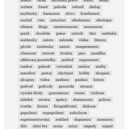
řešení
téma
autorské právo
štěstí
láska
zvířata
Země
pohoda
rekord
dialog
myšlenky
harmonie
slovo
kombinace
soulad
víra
minulost
idealismus
ideologie
občané
blogy
zaměstnanost
nemocnice
jazyk
chudoba
práce
učitelé
žáci
sněžnka
sněženky
město
zahrada
vláha
březen
půvab
sněženka
narcis
temperament
vlastnost
úroveň
kvalita
jaro
morálka
sdělovací prostředky
pohled
experiment
tradice
pokrok
virtuálně
realita
malby
manifest
postoj
obyčejné
hobby
skupina
skupiny
videa
nadšení
poslání
kritici
podvod
podvody
genocida
situace
vysoké školy
gymnázium
teorie
výzkum
mládež
osvěta
zprávy
domácnosti
politici
tvorba
focení
fotografování
diskuse
populární
nepopulární
nekultura
experimentování
rozhled
dogmatici
momenty
dílo
zlatý řez
múza
múzy
nápady
nápad