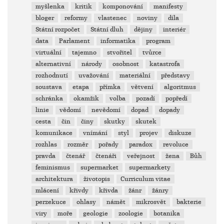
myšlenka
kritik
komponování
manifesty
bloger
reformy
vlastenec
noviny
díla
Státní rozpočet
Státní dluh
dějiny
interiér
data
Parlament
informatika
program
virtuální
tajemno
stvořitel
tvůrce
alternativní
národy
osobnost
katastrofa
rozhodnutí
uvažování
materiální
představy
soustava
etapa
přímka
větvení
algoritmus
schránka
okamžik
volba
pozadí
popředí
linie
vědomí
nevědomí
dopad
dopady
cesta
čin
činy
skutky
skutek
komunikace
vnímání
styl
projev
diskuze
rozhlas
rozměr
pořady
paradox
revoluce
pravda
čtenář
čtenáři
veřejnost
žena
Bůh
feminismus
supermarket
supermarkety
architektura
životopis
Curriculum vitae
mlácení
křivdy
křivda
žánr
žánry
perzekuce
ohlasy
námět
mikrosvět
bakterie
viry
moře
geologie
zoologie
botanika