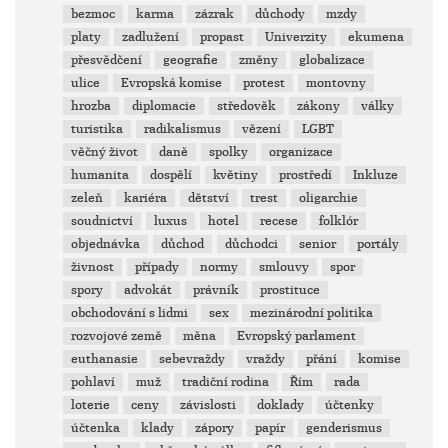
bezmoc
karma
zázrak
důchody
mzdy
platy
zadlužení
propast
Univerzity
ekumena
přesvědčení
geografie
změny
globalizace
ulice
Evropská komise
protest
montovny
hrozba
diplomacie
středověk
zákony
války
turistika
radikalismus
vězení
LGBT
věčný život
daně
spolky
organizace
humanita
dospělí
květiny
prostředí
Inkluze
zeleň
kariéra
dětství
trest
oligarchie
soudnictví
luxus
hotel
recese
folklór
objednávka
důchod
důchodci
senior
portály
živnost
případy
normy
smlouvy
spor
spory
advokát
právník
prostituce
obchodování s lidmi
sex
mezinárodní politika
rozvojové země
měna
Evropský parlament
euthanasie
sebevraždy
vraždy
přání
komise
pohlaví
muž
tradiční rodina
Řím
rada
loterie
ceny
závislosti
doklady
účtenky
účtenka
klady
zápory
papír
genderismus