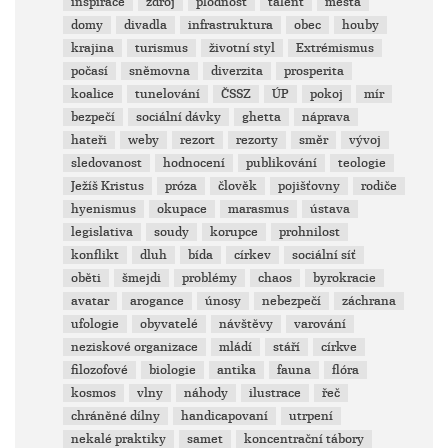
inspirace
zdroj
plodnost
talent
města
domy
divadla
infrastruktura
obec
houby
krajina
turismus
životní styl
Extrémismus
počasí
sněmovna
diverzita
prosperita
koalice
tunelování
ČSSZ
ÚP
pokoj
mír
bezpečí
sociální dávky
ghetta
náprava
hateři
weby
rezort
rezorty
směr
vývoj
sledovanost
hodnocení
publikování
teologie
Ježíš Kristus
próza
člověk
pojišťovny
rodiče
hyenismus
okupace
marasmus
ústava
legislativa
soudy
korupce
prohnilost
konflikt
dluh
bída
církev
sociální síť
oběti
šmejdi
problémy
chaos
byrokracie
avatar
arogance
únosy
nebezpečí
záchrana
ufologie
obyvatelé
návštěvy
varování
neziskové organizace
mládí
stáří
církve
filozofové
biologie
antika
fauna
flóra
kosmos
vlny
náhody
ilustrace
řeč
chráněné dílny
handicapovaní
utrpení
nekalé praktiky
samet
koncentrační tábory