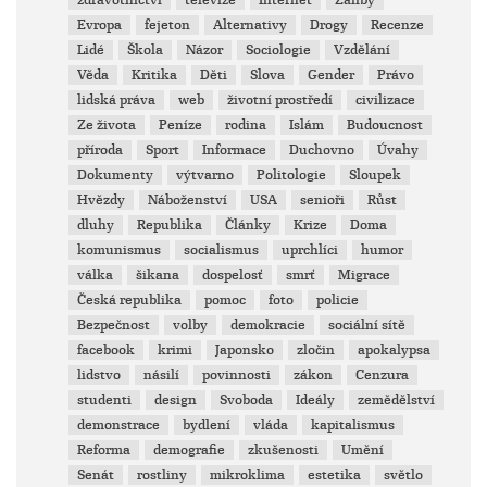
zdravotnictví
televize
Internet
Záliby
Evropa
fejeton
Alternativy
Drogy
Recenze
Lidé
Škola
Názor
Sociologie
Vzdělání
Věda
Kritika
Děti
Slova
Gender
Právo
lidská práva
web
životní prostředí
civilizace
Ze života
Peníze
rodina
Islám
Budoucnost
příroda
Sport
Informace
Duchovno
Úvahy
Dokumenty
výtvarno
Politologie
Sloupek
Hvězdy
Náboženství
USA
senioři
Růst
dluhy
Republika
Články
Krize
Doma
komunismus
socialismus
uprchlíci
humor
válka
šikana
dospelosť
smrť
Migrace
Česká republika
pomoc
foto
policie
Bezpečnost
volby
demokracie
sociální sítě
facebook
krimi
Japonsko
zločin
apokalypsa
lidstvo
násilí
povinnosti
zákon
Cenzura
studenti
design
Svoboda
Ideály
zemědělství
demonstrace
bydlení
vláda
kapitalismus
Reforma
demografie
zkušenosti
Umění
Senát
rostliny
mikroklima
estetika
světlo