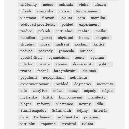
sněženky
město
zahrada
vláha
březen
půvab
sněženka
narcis
temperament
vlastnost
úroveň
kvalita
jaro
morálka
sdělovací prostředky
pohled
experiment
tradice
pokrok
virtuálně
realita
malby
manifest
postoj
obyčejné
hobby
skupina
skupiny
videa
nadšení
poslání
kritici
podvod
podvody
genocida
situace
vysoké školy
gymnázium
teorie
výzkum
mládež
osvěta
zprávy
domácnosti
politici
tvorba
focení
fotografování
diskuse
populární
nepopulární
nekultura
experimentování
rozhled
dogmatici
momenty
dílo
zlatý řez
múza
múzy
nápady
nápad
myšlenka
kritik
komponování
manifesty
bloger
reformy
vlastenec
noviny
díla
Státní rozpočet
Státní dluh
dějiny
interiér
data
Parlament
informatika
program
virtuální
tajemno
stvořitel
tvůrce