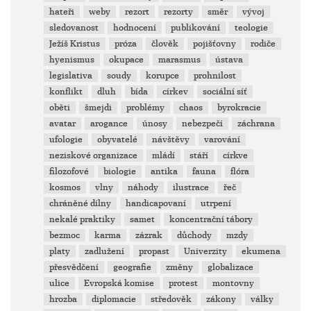
hateři
weby
rezort
rezorty
směr
vývoj
sledovanost
hodnocení
publikování
teologie
Ježíš Kristus
próza
člověk
pojišťovny
rodiče
hyenismus
okupace
marasmus
ústava
legislativa
soudy
korupce
prohnilost
konflikt
dluh
bída
církev
sociální síť
oběti
šmejdi
problémy
chaos
byrokracie
avatar
arogance
únosy
nebezpečí
záchrana
ufologie
obyvatelé
návštěvy
varování
neziskové organizace
mládí
stáří
církve
filozofové
biologie
antika
fauna
flóra
kosmos
vlny
náhody
ilustrace
řeč
chráněné dílny
handicapovaní
utrpení
nekalé praktiky
samet
koncentrační tábory
bezmoc
karma
zázrak
důchody
mzdy
platy
zadlužení
propast
Univerzity
ekumena
přesvědčení
geografie
změny
globalizace
ulice
Evropská komise
protest
montovny
hrozba
diplomacie
středověk
zákony
války