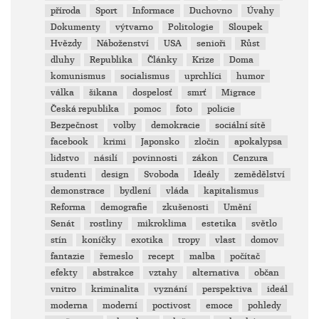
příroda
Sport
Informace
Duchovno
Úvahy
Dokumenty
výtvarno
Politologie
Sloupek
Hvězdy
Náboženství
USA
senioři
Růst
dluhy
Republika
Články
Krize
Doma
komunismus
socialismus
uprchlíci
humor
válka
šikana
dospelosť
smrť
Migrace
Česká republika
pomoc
foto
policie
Bezpečnost
volby
demokracie
sociální sítě
facebook
krimi
Japonsko
zločin
apokalypsa
lidstvo
násilí
povinnosti
zákon
Cenzura
studenti
design
Svoboda
Ideály
zemědělství
demonstrace
bydlení
vláda
kapitalismus
Reforma
demografie
zkušenosti
Umění
Senát
rostliny
mikroklima
estetika
světlo
stín
koníčky
exotika
tropy
vlast
domov
fantazie
řemeslo
recept
malba
počítač
efekty
abstrakce
vztahy
alternativa
občan
vnitro
kriminalita
vyznání
perspektiva
ideál
moderna
moderní
poctivost
emoce
pohledy