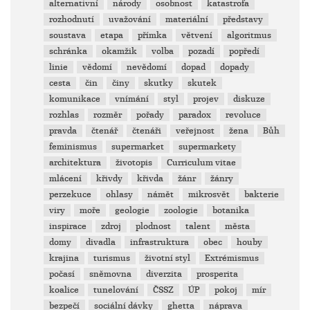
alternativní
národy
osobnost
katastrofa
rozhodnutí
uvažování
materiální
představy
soustava
etapa
přímka
větvení
algoritmus
schránka
okamžik
volba
pozadí
popředí
linie
vědomí
nevědomí
dopad
dopady
cesta
čin
činy
skutky
skutek
komunikace
vnímání
styl
projev
diskuze
rozhlas
rozměr
pořady
paradox
revoluce
pravda
čtenář
čtenáři
veřejnost
žena
Bůh
feminismus
supermarket
supermarkety
architektura
životopis
Curriculum vitae
mlácení
křivdy
křivda
žánr
žánry
perzekuce
ohlasy
námět
mikrosvět
bakterie
viry
moře
geologie
zoologie
botanika
inspirace
zdroj
plodnost
talent
města
domy
divadla
infrastruktura
obec
houby
krajina
turismus
životní styl
Extrémismus
počasí
sněmovna
diverzita
prosperita
koalice
tunelování
ČSSZ
ÚP
pokoj
mír
bezpečí
sociální dávky
ghetta
náprava