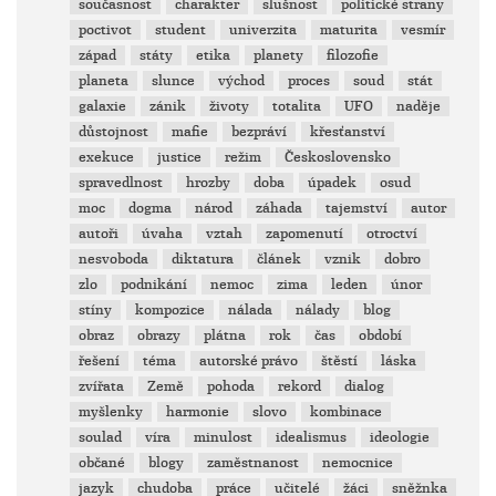
současnost
charakter
slušnost
politické strany
poctivot
student
univerzita
maturita
vesmír
západ
státy
etika
planety
filozofie
planeta
slunce
východ
proces
soud
stát
galaxie
zánik
životy
totalita
UFO
naděje
důstojnost
mafie
bezpráví
křesťanství
exekuce
justice
režim
Československo
spravedlnost
hrozby
doba
úpadek
osud
moc
dogma
národ
záhada
tajemství
autor
autoři
úvaha
vztah
zapomenutí
otroctví
nesvoboda
diktatura
článek
vznik
dobro
zlo
podnikání
nemoc
zima
leden
únor
stíny
kompozice
nálada
nálady
blog
obraz
obrazy
plátna
rok
čas
období
řešení
téma
autorské právo
štěstí
láska
zvířata
Země
pohoda
rekord
dialog
myšlenky
harmonie
slovo
kombinace
soulad
víra
minulost
idealismus
ideologie
občané
blogy
zaměstnanost
nemocnice
jazyk
chudoba
práce
učitelé
žáci
sněžnka