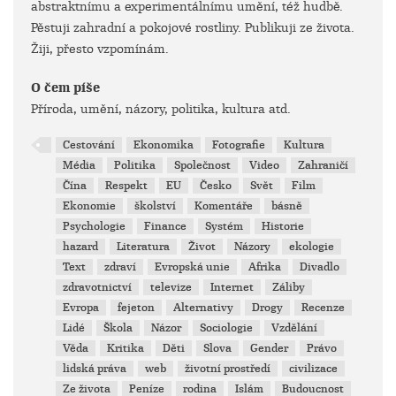
abstraktnímu a experimentálnímu umění, též hudbě.
Pěstuji zahradní a pokojové rostliny. Publikuji ze života.
Žiji, přesto vzpomínám.
O čem píše
Příroda, umění, názory, politika, kultura atd.
Cestování
Ekonomika
Fotografie
Kultura
Média
Politika
Společnost
Video
Zahraničí
Čína
Respekt
EU
Česko
Svět
Film
Ekonomie
školství
Komentáře
básně
Psychologie
Finance
Systém
Historie
hazard
Literatura
Život
Názory
ekologie
Text
zdraví
Evropská unie
Afrika
Divadlo
zdravotnictví
televize
Internet
Záliby
Evropa
fejeton
Alternativy
Drogy
Recenze
Lidé
Škola
Názor
Sociologie
Vzdělání
Věda
Kritika
Děti
Slova
Gender
Právo
lidská práva
web
životní prostředí
civilizace
Ze života
Peníze
rodina
Islám
Budoucnost