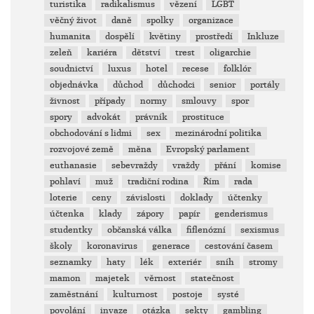
turistika
radikalismus
vězení
LGBT
věčný život
daně
spolky
organizace
humanita
dospělí
květiny
prostředí
Inkluze
zeleň
kariéra
dětství
trest
oligarchie
soudnictví
luxus
hotel
recese
folklór
objednávka
důchod
důchodci
senior
portály
živnost
případy
normy
smlouvy
spor
spory
advokát
právník
prostituce
obchodování s lidmi
sex
mezinárodní politika
rozvojové země
měna
Evropský parlament
euthanasie
sebevraždy
vraždy
přání
komise
pohlaví
muž
tradiční rodina
Řím
rada
loterie
ceny
závislosti
doklady
účtenky
účtenka
klady
zápory
papír
genderismus
studentky
občanská válka
fiflenózní
sexismus
školy
koronavirus
generace
cestování časem
seznamky
haty
lék
exteriér
sníh
stromy
mamon
majetek
věrnost
statečnost
zaměstnání
kulturnost
postoje
systé
povolání
invaze
otázka
sekty
gambling