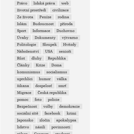
Právo
lidská práva
web
životní prostředí
civilizace
Ze života
Peníze
rodina
Islám
Budoucnost
příroda
Sport
Informace
Duchovno
Úvahy
Dokumenty
výtvarno
Politologie
Sloupek
Hvězdy
Náboženství
USA
senioři
Růst
dluhy
Republika
Články
Krize
Doma
komunismus
socialismus
uprchlíci
humor
válka
šikana
dospelosť
smrť
Migrace
Česká republika
pomoc
foto
policie
Bezpečnost
volby
demokracie
sociální sítě
facebook
krimi
Japonsko
zločin
apokalypsa
lidstvo
násilí
povinnosti