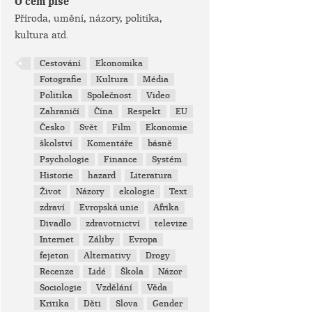
O čem píše
Příroda, umění, názory, politika,
kultura atd.
Cestování
Ekonomika
Fotografie
Kultura
Média
Politika
Společnost
Video
Zahraničí
Čína
Respekt
EU
Česko
Svět
Film
Ekonomie
školství
Komentáře
básně
Psychologie
Finance
Systém
Historie
hazard
Literatura
Život
Názory
ekologie
Text
zdraví
Evropská unie
Afrika
Divadlo
zdravotnictví
televize
Internet
Záliby
Evropa
fejeton
Alternativy
Drogy
Recenze
Lidé
Škola
Názor
Sociologie
Vzdělání
Věda
Kritika
Děti
Slova
Gender