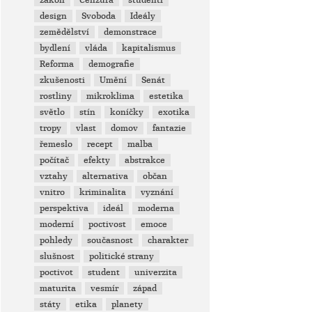
zákon
Cenzura
studenti
design
Svoboda
Ideály
zemědělství
demonstrace
bydlení
vláda
kapitalismus
Reforma
demografie
zkušenosti
Umění
Senát
rostliny
mikroklima
estetika
světlo
stín
koníčky
exotika
tropy
vlast
domov
fantazie
řemeslo
recept
malba
počítač
efekty
abstrakce
vztahy
alternativa
občan
vnitro
kriminalita
vyznání
perspektiva
ideál
moderna
moderní
poctivost
emoce
pohledy
současnost
charakter
slušnost
politické strany
poctivot
student
univerzita
maturita
vesmír
západ
státy
etika
planety