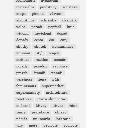
rozhodnutí
uvažování
materiální
představy
soustava
etapa
přímka
větvení
algoritmus
schránka
okamžik
volba
pozadí
popředí
linie
vědomí
nevědomí
dopad
dopady
cesta
čin
činy
skutky
skutek
komunikace
vnímání
styl
projev
diskuze
rozhlas
rozměr
pořady
paradox
revoluce
pravda
čtenář
čtenáři
veřejnost
žena
Bůh
feminismus
supermarket
supermarkety
architektura
životopis
Curriculum vitae
mlácení
křivdy
křivda
žánr
žánry
perzekuce
ohlasy
námět
mikrosvět
bakterie
viry
moře
geologie
zoologie