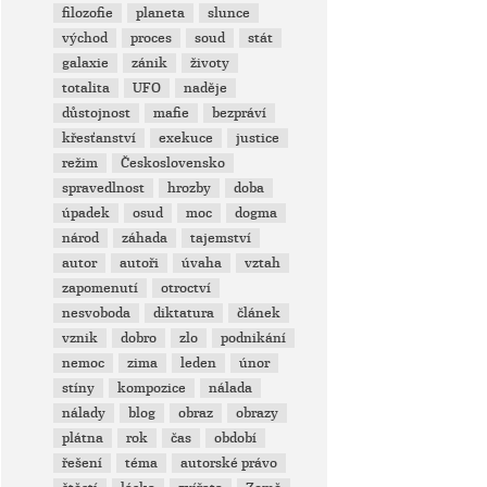
filozofie
planeta
slunce
východ
proces
soud
stát
galaxie
zánik
životy
totalita
UFO
naděje
důstojnost
mafie
bezpráví
křesťanství
exekuce
justice
režim
Československo
spravedlnost
hrozby
doba
úpadek
osud
moc
dogma
národ
záhada
tajemství
autor
autoři
úvaha
vztah
zapomenutí
otroctví
nesvoboda
diktatura
článek
vznik
dobro
zlo
podnikání
nemoc
zima
leden
únor
stíny
kompozice
nálada
nálady
blog
obraz
obrazy
plátna
rok
čas
období
řešení
téma
autorské právo