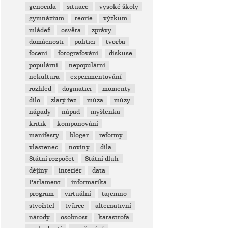
genocida
situace
vysoké školy
gymnázium
teorie
výzkum
mládež
osvěta
zprávy
domácnosti
politici
tvorba
focení
fotografování
diskuse
populární
nepopulární
nekultura
experimentování
rozhled
dogmatici
momenty
dílo
zlatý řez
múza
múzy
nápady
nápad
myšlenka
kritik
komponování
manifesty
bloger
reformy
vlastenec
noviny
díla
Státní rozpočet
Státní dluh
dějiny
interiér
data
Parlament
informatika
program
virtuální
tajemno
stvořitel
tvůrce
alternativní
národy
osobnost
katastrofa