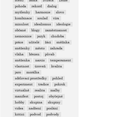
štěstí
láska
zvířata
Země
pohoda
rekord
dialog
myšlenky
harmonie
slovo
kombinace
soulad
víra
minulost
idealismus
ideologie
občané
blogy
zaměstnanost
nemocnice
jazyk
chudoba
práce
učitelé
žáci
sněžnka
sněženky
město
zahrada
vláha
březen
půvab
sněženka
narcis
temperament
vlastnost
úroveň
kvalita
jaro
morálka
sdělovací prostředky
pohled
experiment
tradice
pokrok
virtuálně
realita
malby
manifest
postoj
obyčejné
hobby
skupina
skupiny
videa
nadšení
poslání
kritici
podvod
podvody