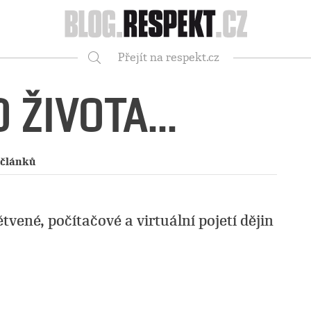
Respekt
Přejít na respekt.cz
Vyhledávání
 ŽIVOTA...
 článků
ětvené, počítačové a virtuální pojetí dějin