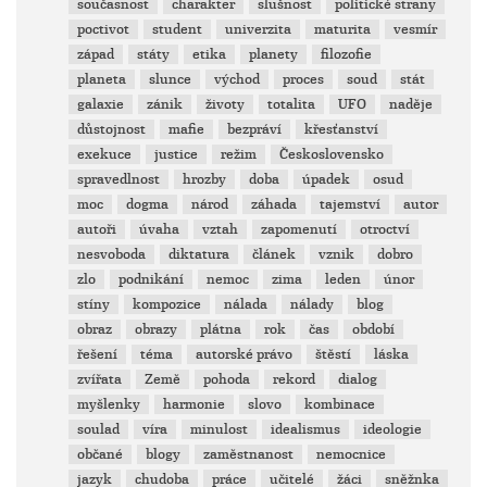
současnost
charakter
slušnost
politické strany
poctivot
student
univerzita
maturita
vesmír
západ
státy
etika
planety
filozofie
planeta
slunce
východ
proces
soud
stát
galaxie
zánik
životy
totalita
UFO
naděje
důstojnost
mafie
bezpráví
křesťanství
exekuce
justice
režim
Československo
spravedlnost
hrozby
doba
úpadek
osud
moc
dogma
národ
záhada
tajemství
autor
autoři
úvaha
vztah
zapomenutí
otroctví
nesvoboda
diktatura
článek
vznik
dobro
zlo
podnikání
nemoc
zima
leden
únor
stíny
kompozice
nálada
nálady
blog
obraz
obrazy
plátna
rok
čas
období
řešení
téma
autorské právo
štěstí
láska
zvířata
Země
pohoda
rekord
dialog
myšlenky
harmonie
slovo
kombinace
soulad
víra
minulost
idealismus
ideologie
občané
blogy
zaměstnanost
nemocnice
jazyk
chudoba
práce
učitelé
žáci
sněžnka