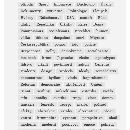
příroda
Sport
Informace
Duchovno
Úvahy
Dokumenty
výtvarno
Politologie
Sloupek
Hvězdy
Náboženství
USA
senioři
Růst
dluhy
Republika
Články
Krize
Doma
komunismus
socialismus
uprchlíci
humor
válka
šikana
dospelosť
smrť
Migrace
Česká republika
pomoc
foto
policie
Bezpečnost
volby
demokracie
sociální sítě
facebook
krimi
Japonsko
zločin
apokalypsa
lidstvo
násilí
povinnosti
zákon
Cenzura
studenti
design
Svoboda
Ideály
zemědělství
demonstrace
bydlení
vláda
kapitalismus
Reforma
demografie
zkušenosti
Umění
Senát
rostliny
mikroklima
estetika
světlo
stín
koníčky
exotika
tropy
vlast
domov
fantazie
řemeslo
recept
malba
počítač
efekty
abstrakce
vztahy
alternativa
občan
vnitro
kriminalita
vyznání
perspektiva
ideál
moderna
moderní
poctivost
emoce
pohledy