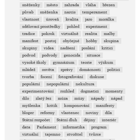
sněženky
město
zahrada
vláha
březen
půvab
sněženka
narcis
temperament
vlastnost
úroveň
kvalita
jaro
morálka
sdělovací prostředky
pohled
experiment
tradice
pokrok
virtuálně
realita
malby
manifest
postoj
obyčejné
hobby
skupina
skupiny
videa
nadšení
poslání
kritici
podvod
podvody
genocida
situace
vysoké školy
gymnázium
teorie
výzkum
mládež
osvěta
zprávy
domácnosti
politici
tvorba
focení
fotografování
diskuse
populární
nepopulární
nekultura
experimentování
rozhled
dogmatici
momenty
dílo
zlatý řez
múza
múzy
nápady
nápad
myšlenka
kritik
komponování
manifesty
bloger
reformy
vlastenec
noviny
díla
Státní rozpočet
Státní dluh
dějiny
interiér
data
Parlament
informatika
program
virtuální
tajemno
stvořitel
tvůrce