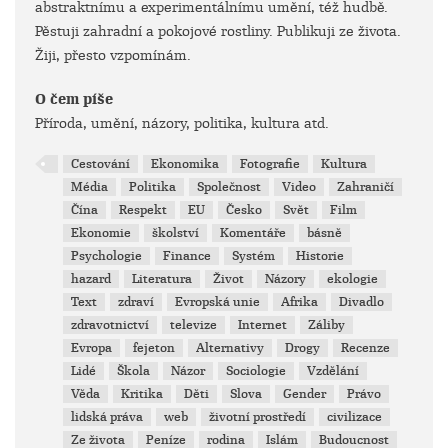
abstraktnímu a experimentálnímu umění, též hudbě.
Pěstuji zahradní a pokojové rostliny. Publikuji ze života.
Žiji, přesto vzpomínám.
O čem píše
Příroda, umění, názory, politika, kultura atd.
Cestování
Ekonomika
Fotografie
Kultura
Média
Politika
Společnost
Video
Zahraničí
Čína
Respekt
EU
Česko
Svět
Film
Ekonomie
školství
Komentáře
básně
Psychologie
Finance
Systém
Historie
hazard
Literatura
Život
Názory
ekologie
Text
zdraví
Evropská unie
Afrika
Divadlo
zdravotnictví
televize
Internet
Záliby
Evropa
fejeton
Alternativy
Drogy
Recenze
Lidé
Škola
Názor
Sociologie
Vzdělání
Věda
Kritika
Děti
Slova
Gender
Právo
lidská práva
web
životní prostředí
civilizace
Ze života
Peníze
rodina
Islám
Budoucnost