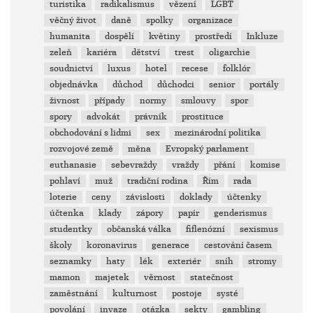
turistika
radikalismus
vězení
LGBT
věčný život
daně
spolky
organizace
humanita
dospělí
květiny
prostředí
Inkluze
zeleň
kariéra
dětství
trest
oligarchie
soudnictví
luxus
hotel
recese
folklór
objednávka
důchod
důchodci
senior
portály
živnost
případy
normy
smlouvy
spor
spory
advokát
právník
prostituce
obchodování s lidmi
sex
mezinárodní politika
rozvojové země
měna
Evropský parlament
euthanasie
sebevraždy
vraždy
přání
komise
pohlaví
muž
tradiční rodina
Řím
rada
loterie
ceny
závislosti
doklady
účtenky
účtenka
klady
zápory
papír
genderismus
studentky
občanská válka
fiflenózní
sexismus
školy
koronavirus
generace
cestování časem
seznamky
haty
lék
exteriér
sníh
stromy
mamon
majetek
věrnost
statečnost
zaměstnání
kulturnost
postoje
systé
povolání
invaze
otázka
sekty
gambling