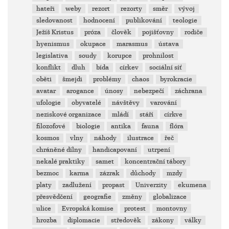
hateři
weby
rezort
rezorty
směr
vývoj
sledovanost
hodnocení
publikování
teologie
Ježíš Kristus
próza
člověk
pojišťovny
rodiče
hyenismus
okupace
marasmus
ústava
legislativa
soudy
korupce
prohnilost
konflikt
dluh
bída
církev
sociální síť
oběti
šmejdi
problémy
chaos
byrokracie
avatar
arogance
únosy
nebezpečí
záchrana
ufologie
obyvatelé
návštěvy
varování
neziskové organizace
mládí
stáří
církve
filozofové
biologie
antika
fauna
flóra
kosmos
vlny
náhody
ilustrace
řeč
chráněné dílny
handicapovaní
utrpení
nekalé praktiky
samet
koncentrační tábory
bezmoc
karma
zázrak
důchody
mzdy
platy
zadlužení
propast
Univerzity
ekumena
přesvědčení
geografie
změny
globalizace
ulice
Evropská komise
protest
montovny
hrozba
diplomacie
středověk
zákony
války