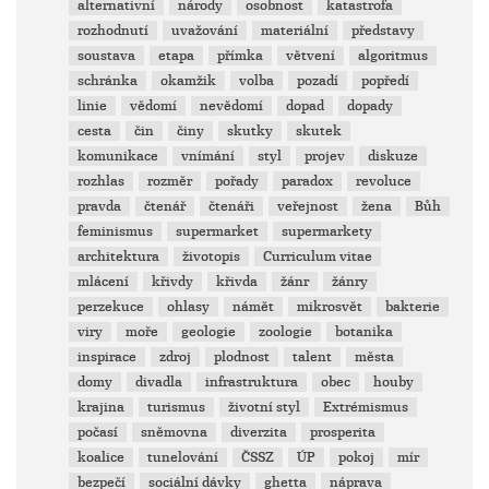
alternativní
národy
osobnost
katastrofa
rozhodnutí
uvažování
materiální
představy
soustava
etapa
přímka
větvení
algoritmus
schránka
okamžik
volba
pozadí
popředí
linie
vědomí
nevědomí
dopad
dopady
cesta
čin
činy
skutky
skutek
komunikace
vnímání
styl
projev
diskuze
rozhlas
rozměr
pořady
paradox
revoluce
pravda
čtenář
čtenáři
veřejnost
žena
Bůh
feminismus
supermarket
supermarkety
architektura
životopis
Curriculum vitae
mlácení
křivdy
křivda
žánr
žánry
perzekuce
ohlasy
námět
mikrosvět
bakterie
viry
moře
geologie
zoologie
botanika
inspirace
zdroj
plodnost
talent
města
domy
divadla
infrastruktura
obec
houby
krajina
turismus
životní styl
Extrémismus
počasí
sněmovna
diverzita
prosperita
koalice
tunelování
ČSSZ
ÚP
pokoj
mír
bezpečí
sociální dávky
ghetta
náprava