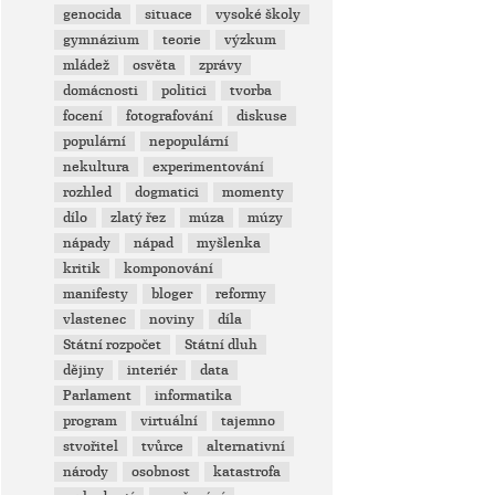
genocida
situace
vysoké školy
gymnázium
teorie
výzkum
mládež
osvěta
zprávy
domácnosti
politici
tvorba
focení
fotografování
diskuse
populární
nepopulární
nekultura
experimentování
rozhled
dogmatici
momenty
dílo
zlatý řez
múza
múzy
nápady
nápad
myšlenka
kritik
komponování
manifesty
bloger
reformy
vlastenec
noviny
díla
Státní rozpočet
Státní dluh
dějiny
interiér
data
Parlament
informatika
program
virtuální
tajemno
stvořitel
tvůrce
alternativní
národy
osobnost
katastrofa