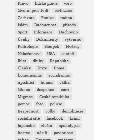
Právo
lidská práva
web
životní prostředí
civilizace
Ze života
Peníze
rodina
Islám
Budoucnost
příroda
Sport
Informace
Duchovno
Úvahy
Dokumenty
výtvarno
Politologie
Sloupek
Hvězdy
Náboženství
USA
senioři
Růst
dluhy
Republika
Články
Krize
Doma
komunismus
socialismus
uprchlíci
humor
válka
šikana
dospelosť
smrť
Migrace
Česká republika
pomoc
foto
policie
Bezpečnost
volby
demokracie
sociální sítě
facebook
krimi
Japonsko
zločin
apokalypsa
lidstvo
násilí
povinnosti