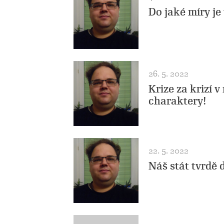
Do jaké míry je
26. 5. 2022
Krize za krizí 
charaktery!
22. 5. 2022
Náš stát tvrdě 