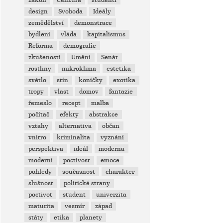
zákon
Cenzura
studenti
design
Svoboda
Ideály
zemědělství
demonstrace
bydlení
vláda
kapitalismus
Reforma
demografie
zkušenosti
Umění
Senát
rostliny
mikroklima
estetika
světlo
stín
koníčky
exotika
tropy
vlast
domov
fantazie
řemeslo
recept
malba
počítač
efekty
abstrakce
vztahy
alternativa
občan
vnitro
kriminalita
vyznání
perspektiva
ideál
moderna
moderní
poctivost
emoce
pohledy
současnost
charakter
slušnost
politické strany
poctivot
student
univerzita
maturita
vesmír
západ
státy
etika
planety