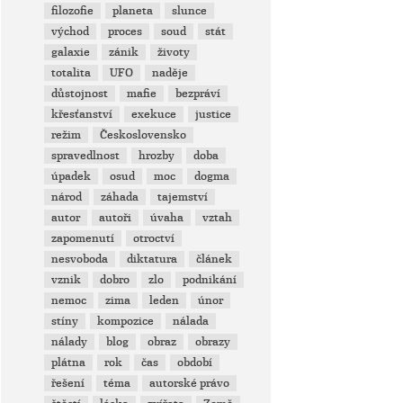
filozofie
planeta
slunce
východ
proces
soud
stát
galaxie
zánik
životy
totalita
UFO
naděje
důstojnost
mafie
bezpráví
křesťanství
exekuce
justice
režim
Československo
spravedlnost
hrozby
doba
úpadek
osud
moc
dogma
národ
záhada
tajemství
autor
autoři
úvaha
vztah
zapomenutí
otroctví
nesvoboda
diktatura
článek
vznik
dobro
zlo
podnikání
nemoc
zima
leden
únor
stíny
kompozice
nálada
nálady
blog
obraz
obrazy
plátna
rok
čas
období
řešení
téma
autorské právo