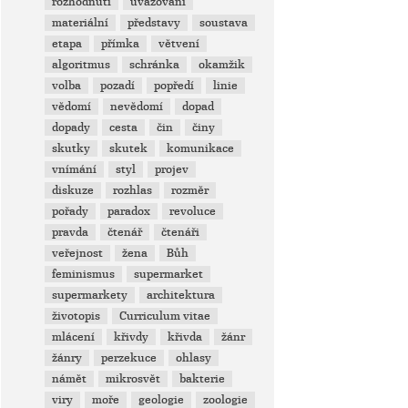
rozhodnutí
uvažování
materiální
představy
soustava
etapa
přímka
větvení
algoritmus
schránka
okamžik
volba
pozadí
popředí
linie
vědomí
nevědomí
dopad
dopady
cesta
čin
činy
skutky
skutek
komunikace
vnímání
styl
projev
diskuze
rozhlas
rozměr
pořady
paradox
revoluce
pravda
čtenář
čtenáři
veřejnost
žena
Bůh
feminismus
supermarket
supermarkety
architektura
životopis
Curriculum vitae
mlácení
křivdy
křivda
žánr
žánry
perzekuce
ohlasy
námět
mikrosvět
bakterie
viry
moře
geologie
zoologie