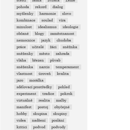
štěstí
láska
zvířata
Země
pohoda
rekord
dialog
myšlenky
harmonie
slovo
kombinace
soulad
víra
minulost
idealismus
ideologie
občané
blogy
zaměstnanost
nemocnice
jazyk
chudoba
práce
učitelé
žáci
sněžnka
sněženky
město
zahrada
vláha
březen
půvab
sněženka
narcis
temperament
vlastnost
úroveň
kvalita
jaro
morálka
sdělovací prostředky
pohled
experiment
tradice
pokrok
virtuálně
realita
malby
manifest
postoj
obyčejné
hobby
skupina
skupiny
videa
nadšení
poslání
kritici
podvod
podvody