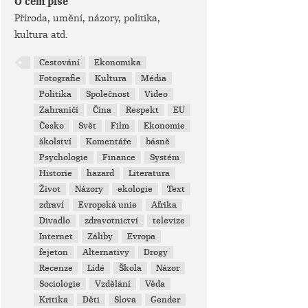
O čem píše
Příroda, umění, názory, politika,
kultura atd.
Cestování
Ekonomika
Fotografie
Kultura
Média
Politika
Společnost
Video
Zahraničí
Čína
Respekt
EU
Česko
Svět
Film
Ekonomie
školství
Komentáře
básně
Psychologie
Finance
Systém
Historie
hazard
Literatura
Život
Názory
ekologie
Text
zdraví
Evropská unie
Afrika
Divadlo
zdravotnictví
televize
Internet
Záliby
Evropa
fejeton
Alternativy
Drogy
Recenze
Lidé
Škola
Názor
Sociologie
Vzdělání
Věda
Kritika
Děti
Slova
Gender