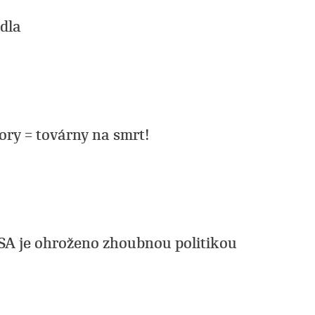
idla
ory = továrny na smrt!
SA je ohroženo zhoubnou politikou