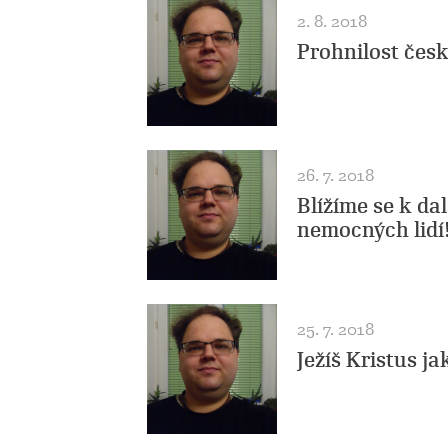
2. 8. 2018
Prohnilost české
26. 7. 2018
Blížíme se k da
nemocných lidí
25. 7. 2018
Ježíš Kristus j