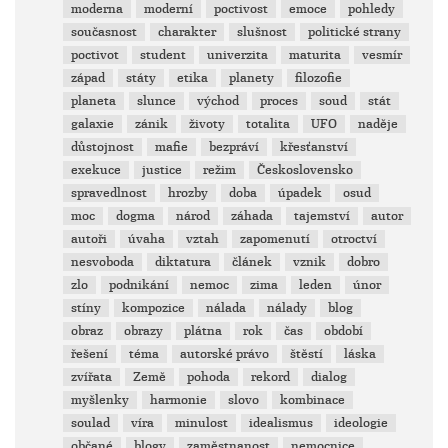
moderna
moderní
poctivost
emoce
pohledy
současnost
charakter
slušnost
politické strany
poctivot
student
univerzita
maturita
vesmír
západ
státy
etika
planety
filozofie
planeta
slunce
východ
proces
soud
stát
galaxie
zánik
životy
totalita
UFO
naděje
důstojnost
mafie
bezpráví
křesťanství
exekuce
justice
režim
Československo
spravedlnost
hrozby
doba
úpadek
osud
moc
dogma
národ
záhada
tajemství
autor
autoři
úvaha
vztah
zapomenutí
otroctví
nesvoboda
diktatura
článek
vznik
dobro
zlo
podnikání
nemoc
zima
leden
únor
stíny
kompozice
nálada
nálady
blog
obraz
obrazy
plátna
rok
čas
období
řešení
téma
autorské právo
štěstí
láska
zvířata
Země
pohoda
rekord
dialog
myšlenky
harmonie
slovo
kombinace
soulad
víra
minulost
idealismus
ideologie
občané
blogy
zaměstnanost
nemocnice