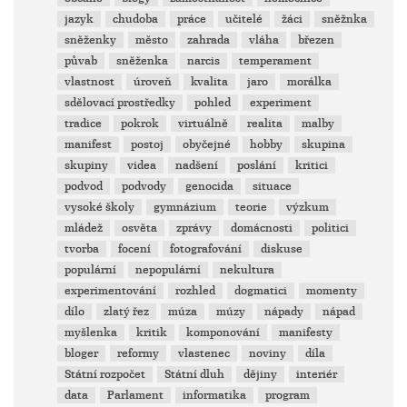
jazyk
chudoba
práce
učitelé
žáci
sněžnka
sněženky
město
zahrada
vláha
březen
půvab
sněženka
narcis
temperament
vlastnost
úroveň
kvalita
jaro
morálka
sdělovací prostředky
pohled
experiment
tradice
pokrok
virtuálně
realita
malby
manifest
postoj
obyčejné
hobby
skupina
skupiny
videa
nadšení
poslání
kritici
podvod
podvody
genocida
situace
vysoké školy
gymnázium
teorie
výzkum
mládež
osvěta
zprávy
domácnosti
politici
tvorba
focení
fotografování
diskuse
populární
nepopulární
nekultura
experimentování
rozhled
dogmatici
momenty
dílo
zlatý řez
múza
múzy
nápady
nápad
myšlenka
kritik
komponování
manifesty
bloger
reformy
vlastenec
noviny
díla
Státní rozpočet
Státní dluh
dějiny
interiér
data
Parlament
informatika
program