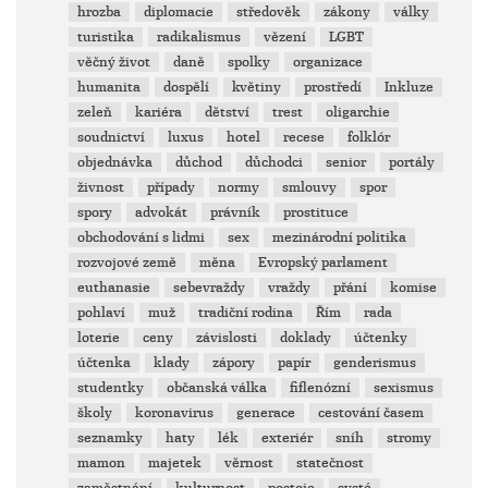
hrozba
diplomacie
středověk
zákony
války
turistika
radikalismus
vězení
LGBT
věčný život
daně
spolky
organizace
humanita
dospělí
květiny
prostředí
Inkluze
zeleň
kariéra
dětství
trest
oligarchie
soudnictví
luxus
hotel
recese
folklór
objednávka
důchod
důchodci
senior
portály
živnost
případy
normy
smlouvy
spor
spory
advokát
právník
prostituce
obchodování s lidmi
sex
mezinárodní politika
rozvojové země
měna
Evropský parlament
euthanasie
sebevraždy
vraždy
přání
komise
pohlaví
muž
tradiční rodina
Řím
rada
loterie
ceny
závislosti
doklady
účtenky
účtenka
klady
zápory
papír
genderismus
studentky
občanská válka
fiflenózní
sexismus
školy
koronavirus
generace
cestování časem
seznamky
haty
lék
exteriér
sníh
stromy
mamon
majetek
věrnost
statečnost