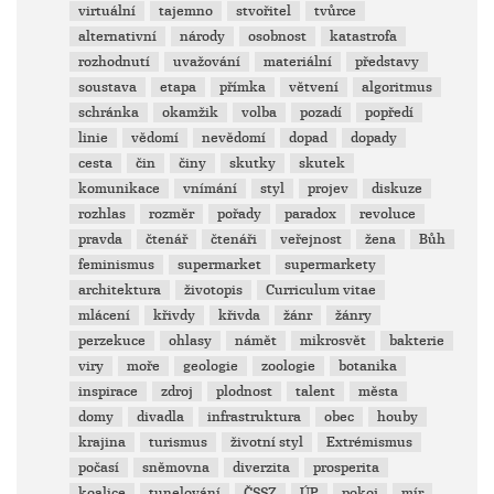
virtuální
tajemno
stvořitel
tvůrce
alternativní
národy
osobnost
katastrofa
rozhodnutí
uvažování
materiální
představy
soustava
etapa
přímka
větvení
algoritmus
schránka
okamžik
volba
pozadí
popředí
linie
vědomí
nevědomí
dopad
dopady
cesta
čin
činy
skutky
skutek
komunikace
vnímání
styl
projev
diskuze
rozhlas
rozměr
pořady
paradox
revoluce
pravda
čtenář
čtenáři
veřejnost
žena
Bůh
feminismus
supermarket
supermarkety
architektura
životopis
Curriculum vitae
mlácení
křivdy
křivda
žánr
žánry
perzekuce
ohlasy
námět
mikrosvět
bakterie
viry
moře
geologie
zoologie
botanika
inspirace
zdroj
plodnost
talent
města
domy
divadla
infrastruktura
obec
houby
krajina
turismus
životní styl
Extrémismus
počasí
sněmovna
diverzita
prosperita
koalice
tunelování
ČSSZ
ÚP
pokoj
mír