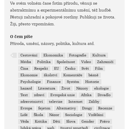
Ve svém volném čase fotím přírodu, věnuji se
abstraktnímu a experimentálnímu umění, též hudbě.
Pěstuji zahradní a pokojové rostliny. Publikuji ze života.
Žiji, přesto vzpomínám.
O čem píše
Příroda, umění, názory, politika, kultura atd.
Cestování
Ekonomika
Fotografie
Kultura
Média
Politika
Společnost
Video
Zahraničí
Čína
Respekt
EU
Česko
Svět
Film
Ekonomie
školství
Komentáře
básně
Psychologie
Finance
Systém
Historie
hazard
Literatura
Život
Názory
ekologie
Text
zdraví
Evropská unie
Afrika
Divadlo
zdravotnictví
televize
Internet
Záliby
Evropa
fejeton
Alternativy
Drogy
Recenze
Lidé
Škola
Názor
Sociologie
Vzdělání
Věda
Kritika
Děti
Slova
Gender
Právo
lidská práva
web
životní prostředí
civilizace