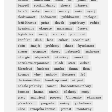
bezpečí
sociální dávky
ghetta
náprava
hateři
weby
rezort
rezorty
směr
vývoj
sledovanost
hodnocení
publikování
teologie
Ježíš Kristus
próza
člověk
pojišťovny
rodiče
hyenismus
okupace
marasmus
ústava
legislativa
soudy
korupce
prohnilost
konflikt
dluh
bída
církev
sociální síť
oběti
šmejdi
problémy
chaos
byrokracie
avatar
arogance
únosy
nebezpečí
záchrana
ufologie
obyvatelé
návštěvy
varování
neziskové organizace
mládí
stáří
církve
filozofové
biologie
antika
fauna
flóra
kosmos
vlny
náhody
ilustrace
řeč
chráněné dílny
handicapovaní
utrpení
nekalé praktiky
samet
koncentrační tábory
bezmoc
karma
zázrak
důchody
mzdy
platy
zadlužení
propast
Univerzity
ekumena
přesvědčení
geografie
změny
globalizace
ulice
Evropská komise
protest
montovny