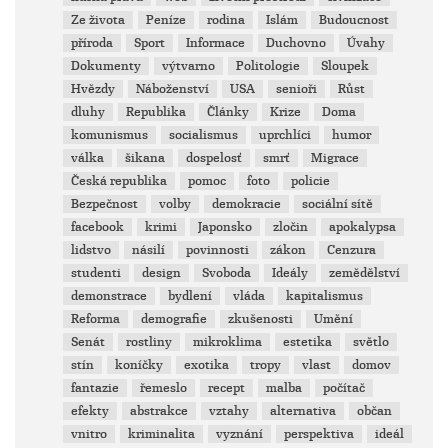
Ze života
Peníze
rodina
Islám
Budoucnost
příroda
Sport
Informace
Duchovno
Úvahy
Dokumenty
výtvarno
Politologie
Sloupek
Hvězdy
Náboženství
USA
senioři
Růst
dluhy
Republika
Články
Krize
Doma
komunismus
socialismus
uprchlíci
humor
válka
šikana
dospelosť
smrť
Migrace
Česká republika
pomoc
foto
policie
Bezpečnost
volby
demokracie
sociální sítě
facebook
krimi
Japonsko
zločin
apokalypsa
lidstvo
násilí
povinnosti
zákon
Cenzura
studenti
design
Svoboda
Ideály
zemědělství
demonstrace
bydlení
vláda
kapitalismus
Reforma
demografie
zkušenosti
Umění
Senát
rostliny
mikroklima
estetika
světlo
stín
koníčky
exotika
tropy
vlast
domov
fantazie
řemeslo
recept
malba
počítač
efekty
abstrakce
vztahy
alternativa
občan
vnitro
kriminalita
vyznání
perspektiva
ideál