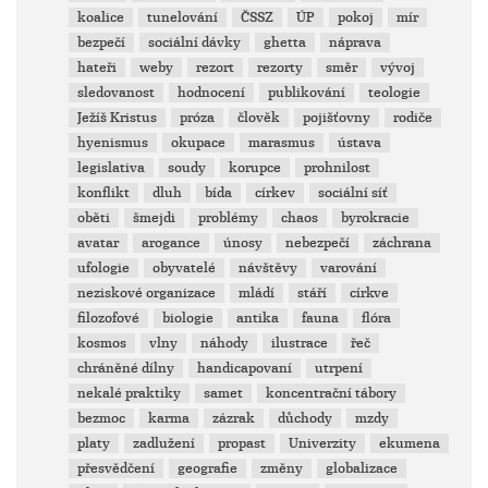
koalice
tunelování
ČSSZ
ÚP
pokoj
mír
bezpečí
sociální dávky
ghetta
náprava
hateři
weby
rezort
rezorty
směr
vývoj
sledovanost
hodnocení
publikování
teologie
Ježíš Kristus
próza
člověk
pojišťovny
rodiče
hyenismus
okupace
marasmus
ústava
legislativa
soudy
korupce
prohnilost
konflikt
dluh
bída
církev
sociální síť
oběti
šmejdi
problémy
chaos
byrokracie
avatar
arogance
únosy
nebezpečí
záchrana
ufologie
obyvatelé
návštěvy
varování
neziskové organizace
mládí
stáří
církve
filozofové
biologie
antika
fauna
flóra
kosmos
vlny
náhody
ilustrace
řeč
chráněné dílny
handicapovaní
utrpení
nekalé praktiky
samet
koncentrační tábory
bezmoc
karma
zázrak
důchody
mzdy
platy
zadlužení
propast
Univerzity
ekumena
přesvědčení
geografie
změny
globalizace