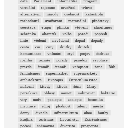
data
Parlament
informatika
program
virtuální
tajemno
stvořitel
tvůrce
alternativní
národy
osobnost
katastrofa
rozhodnutí
uvažování
materiální
představy
soustava
etapa
přímka
větvení
algoritmus
schránka
okamžik
volba
pozadí
popředí
linie
vědomí
nevědomí
dopad
dopady
cesta
čin
činy
skutky
skutek
komunikace
vnímání
styl
projev
diskuze
rozhlas
rozměr
pořady
paradox
revoluce
pravda
čtenář
čtenáři
veřejnost
žena
Bůh
feminismus
supermarket
supermarkety
architektura
životopis
Curriculum vitae
mlácení
křivdy
křivda
žánr
žánry
perzekuce
ohlasy
námět
mikrosvět
bakterie
viry
moře
geologie
zoologie
botanika
inspirace
zdroj
plodnost
talent
města
domy
divadla
infrastruktura
obec
houby
krajina
turismus
životní styl
Extrémismus
počasí
sněmovna
diverzita
prosperita