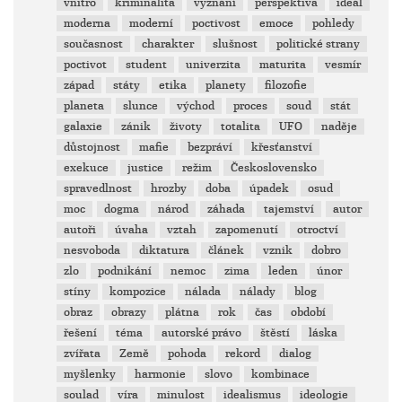
vnitro
kriminalita
vyznání
perspektiva
ideál
moderna
moderní
poctivost
emoce
pohledy
současnost
charakter
slušnost
politické strany
poctivot
student
univerzita
maturita
vesmír
západ
státy
etika
planety
filozofie
planeta
slunce
východ
proces
soud
stát
galaxie
zánik
životy
totalita
UFO
naděje
důstojnost
mafie
bezpráví
křesťanství
exekuce
justice
režim
Československo
spravedlnost
hrozby
doba
úpadek
osud
moc
dogma
národ
záhada
tajemství
autor
autoři
úvaha
vztah
zapomenutí
otroctví
nesvoboda
diktatura
článek
vznik
dobro
zlo
podnikání
nemoc
zima
leden
únor
stíny
kompozice
nálada
nálady
blog
obraz
obrazy
plátna
rok
čas
období
řešení
téma
autorské právo
štěstí
láska
zvířata
Země
pohoda
rekord
dialog
myšlenky
harmonie
slovo
kombinace
soulad
víra
minulost
idealismus
ideologie