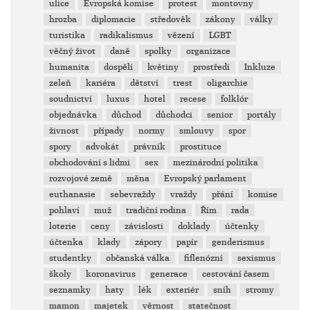
ulice
Evropská komise
protest
montovny
hrozba
diplomacie
středověk
zákony
války
turistika
radikalismus
vězení
LGBT
věčný život
daně
spolky
organizace
humanita
dospělí
květiny
prostředí
Inkluze
zeleň
kariéra
dětství
trest
oligarchie
soudnictví
luxus
hotel
recese
folklór
objednávka
důchod
důchodci
senior
portály
živnost
případy
normy
smlouvy
spor
spory
advokát
právník
prostituce
obchodování s lidmi
sex
mezinárodní politika
rozvojové země
měna
Evropský parlament
euthanasie
sebevraždy
vraždy
přání
komise
pohlaví
muž
tradiční rodina
Řím
rada
loterie
ceny
závislosti
doklady
účtenky
účtenka
klady
zápory
papír
genderismus
studentky
občanská válka
fiflenózní
sexismus
školy
koronavirus
generace
cestování časem
seznamky
haty
lék
exteriér
sníh
stromy
mamon
majetek
věrnost
statečnost