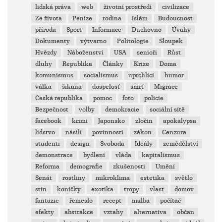
lidská práva
web
životní prostředí
civilizace
Ze života
Peníze
rodina
Islám
Budoucnost
příroda
Sport
Informace
Duchovno
Úvahy
Dokumenty
výtvarno
Politologie
Sloupek
Hvězdy
Náboženství
USA
senioři
Růst
dluhy
Republika
Články
Krize
Doma
komunismus
socialismus
uprchlíci
humor
válka
šikana
dospelosť
smrť
Migrace
Česká republika
pomoc
foto
policie
Bezpečnost
volby
demokracie
sociální sítě
facebook
krimi
Japonsko
zločin
apokalypsa
lidstvo
násilí
povinnosti
zákon
Cenzura
studenti
design
Svoboda
Ideály
zemědělství
demonstrace
bydlení
vláda
kapitalismus
Reforma
demografie
zkušenosti
Umění
Senát
rostliny
mikroklima
estetika
světlo
stín
koníčky
exotika
tropy
vlast
domov
fantazie
řemeslo
recept
malba
počítač
efekty
abstrakce
vztahy
alternativa
občan