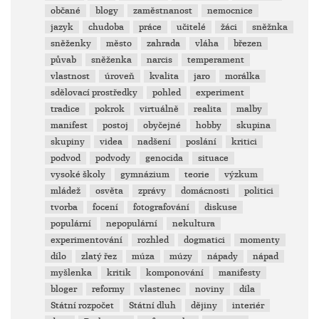
občané
blogy
zaměstnanost
nemocnice
jazyk
chudoba
práce
učitelé
žáci
sněžnka
sněženky
město
zahrada
vláha
březen
půvab
sněženka
narcis
temperament
vlastnost
úroveň
kvalita
jaro
morálka
sdělovací prostředky
pohled
experiment
tradice
pokrok
virtuálně
realita
malby
manifest
postoj
obyčejné
hobby
skupina
skupiny
videa
nadšení
poslání
kritici
podvod
podvody
genocida
situace
vysoké školy
gymnázium
teorie
výzkum
mládež
osvěta
zprávy
domácnosti
politici
tvorba
focení
fotografování
diskuse
populární
nepopulární
nekultura
experimentování
rozhled
dogmatici
momenty
dílo
zlatý řez
múza
múzy
nápady
nápad
myšlenka
kritik
komponování
manifesty
bloger
reformy
vlastenec
noviny
díla
Státní rozpočet
Státní dluh
dějiny
interiér