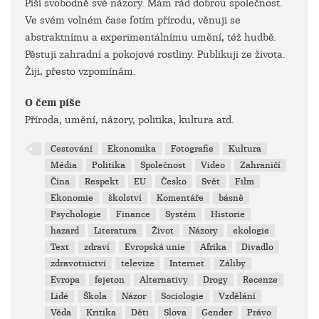
Píši svobodně své názory. Mám rád dobrou společnost.
Ve svém volném čase fotím přírodu, věnuji se
abstraktnímu a experimentálnímu umění, též hudbě.
Pěstuji zahradní a pokojové rostliny. Publikuji ze života.
Žiji, přesto vzpomínám.
O čem píše
Příroda, umění, názory, politika, kultura atd.
Cestování
Ekonomika
Fotografie
Kultura
Média
Politika
Společnost
Video
Zahraničí
Čína
Respekt
EU
Česko
Svět
Film
Ekonomie
školství
Komentáře
básně
Psychologie
Finance
Systém
Historie
hazard
Literatura
Život
Názory
ekologie
Text
zdraví
Evropská unie
Afrika
Divadlo
zdravotnictví
televize
Internet
Záliby
Evropa
fejeton
Alternativy
Drogy
Recenze
Lidé
Škola
Názor
Sociologie
Vzdělání
Věda
Kritika
Děti
Slova
Gender
Právo