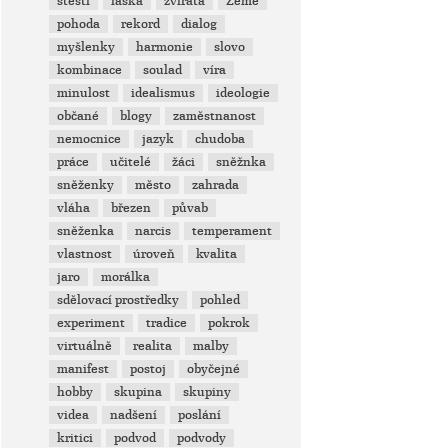
štěstí
láska
zvířata
Země
pohoda
rekord
dialog
myšlenky
harmonie
slovo
kombinace
soulad
víra
minulost
idealismus
ideologie
občané
blogy
zaměstnanost
nemocnice
jazyk
chudoba
práce
učitelé
žáci
sněžnka
sněženky
město
zahrada
vláha
březen
půvab
sněženka
narcis
temperament
vlastnost
úroveň
kvalita
jaro
morálka
sdělovací prostředky
pohled
experiment
tradice
pokrok
virtuálně
realita
malby
manifest
postoj
obyčejné
hobby
skupina
skupiny
videa
nadšení
poslání
kritici
podvod
podvody