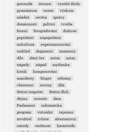
genocida
situace
vysoké školy
gymnázium
teorie
výzkum
mládež
osvěta
zprávy
domácnosti
politici
tvorba
focení
fotografování
diskuse
populární
nepopulární
nekultura
experimentování
rozhled
dogmatici
momenty
dílo
zlatý řez
múza
múzy
nápady
nápad
myšlenka
kritik
komponování
manifesty
bloger
reformy
vlastenec
noviny
díla
Státní rozpočet
Státní dluh
dějiny
interiér
data
Parlament
informatika
program
virtuální
tajemno
stvořitel
tvůrce
alternativní
národy
osobnost
katastrofa