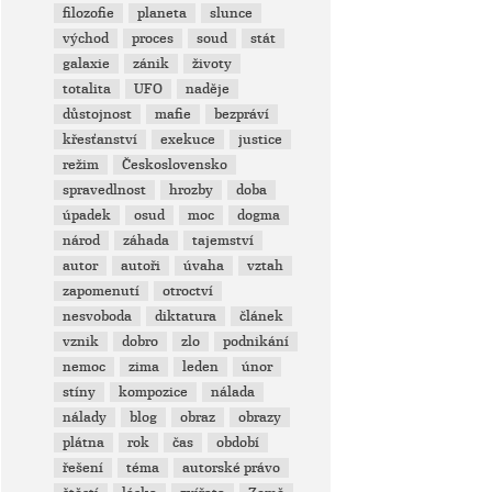
filozofie
planeta
slunce
východ
proces
soud
stát
galaxie
zánik
životy
totalita
UFO
naděje
důstojnost
mafie
bezpráví
křesťanství
exekuce
justice
režim
Československo
spravedlnost
hrozby
doba
úpadek
osud
moc
dogma
národ
záhada
tajemství
autor
autoři
úvaha
vztah
zapomenutí
otroctví
nesvoboda
diktatura
článek
vznik
dobro
zlo
podnikání
nemoc
zima
leden
únor
stíny
kompozice
nálada
nálady
blog
obraz
obrazy
plátna
rok
čas
období
řešení
téma
autorské právo