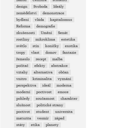
zákon
Cenzura
studenti
design
Svoboda
Ideály
zemědělství
demonstrace
bydlení
vláda
kapitalismus
Reforma
demografie
zkušenosti
Umění
Senát
rostliny
mikroklima
estetika
světlo
stín
koníčky
exotika
tropy
vlast
domov
fantazie
řemeslo
recept
malba
počítač
efekty
abstrakce
vztahy
alternativa
občan
vnitro
kriminalita
vyznání
perspektiva
ideál
moderna
moderní
poctivost
emoce
pohledy
současnost
charakter
slušnost
politické strany
poctivot
student
univerzita
maturita
vesmír
západ
státy
etika
planety