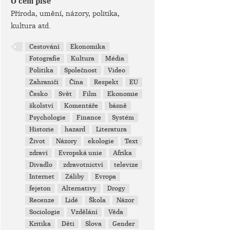
O čem píše
Příroda, umění, názory, politika,
kultura atd.
Cestování
Ekonomika
Fotografie
Kultura
Média
Politika
Společnost
Video
Zahraničí
Čína
Respekt
EU
Česko
Svět
Film
Ekonomie
školství
Komentáře
básně
Psychologie
Finance
Systém
Historie
hazard
Literatura
Život
Názory
ekologie
Text
zdraví
Evropská unie
Afrika
Divadlo
zdravotnictví
televize
Internet
Záliby
Evropa
fejeton
Alternativy
Drogy
Recenze
Lidé
Škola
Názor
Sociologie
Vzdělání
Věda
Kritika
Děti
Slova
Gender