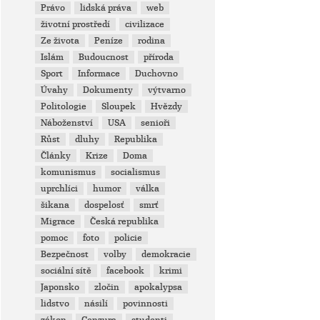
Právo
lidská práva
web
životní prostředí
civilizace
Ze života
Peníze
rodina
Islám
Budoucnost
příroda
Sport
Informace
Duchovno
Úvahy
Dokumenty
výtvarno
Politologie
Sloupek
Hvězdy
Náboženství
USA
senioři
Růst
dluhy
Republika
Články
Krize
Doma
komunismus
socialismus
uprchlíci
humor
válka
šikana
dospelosť
smrť
Migrace
Česká republika
pomoc
foto
policie
Bezpečnost
volby
demokracie
sociální sítě
facebook
krimi
Japonsko
zločin
apokalypsa
lidstvo
násilí
povinnosti