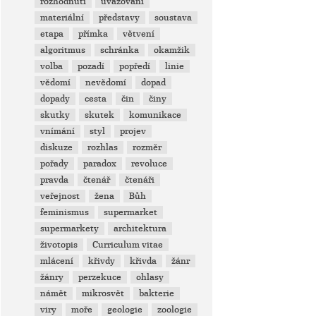
rozhodnutí
uvažování
materiální
představy
soustava
etapa
přímka
větvení
algoritmus
schránka
okamžik
volba
pozadí
popředí
linie
vědomí
nevědomí
dopad
dopady
cesta
čin
činy
skutky
skutek
komunikace
vnímání
styl
projev
diskuze
rozhlas
rozměr
pořady
paradox
revoluce
pravda
čtenář
čtenáři
veřejnost
žena
Bůh
feminismus
supermarket
supermarkety
architektura
životopis
Curriculum vitae
mlácení
křivdy
křivda
žánr
žánry
perzekuce
ohlasy
námět
mikrosvět
bakterie
viry
moře
geologie
zoologie