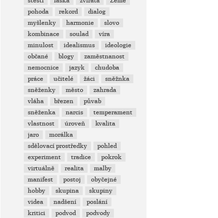
štěstí
láska
zvířata
Země
pohoda
rekord
dialog
myšlenky
harmonie
slovo
kombinace
soulad
víra
minulost
idealismus
ideologie
občané
blogy
zaměstnanost
nemocnice
jazyk
chudoba
práce
učitelé
žáci
sněžnka
sněženky
město
zahrada
vláha
březen
půvab
sněženka
narcis
temperament
vlastnost
úroveň
kvalita
jaro
morálka
sdělovací prostředky
pohled
experiment
tradice
pokrok
virtuálně
realita
malby
manifest
postoj
obyčejné
hobby
skupina
skupiny
videa
nadšení
poslání
kritici
podvod
podvody