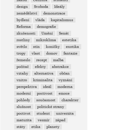
zákon
Cenzura
studenti
design
Svoboda
Ideály
zemědělství
demonstrace
bydlení
vláda
kapitalismus
Reforma
demografie
zkušenosti
Umění
Senát
rostliny
mikroklima
estetika
světlo
stín
koníčky
exotika
tropy
vlast
domov
fantazie
řemeslo
recept
malba
počítač
efekty
abstrakce
vztahy
alternativa
občan
vnitro
kriminalita
vyznání
perspektiva
ideál
moderna
moderní
poctivost
emoce
pohledy
současnost
charakter
slušnost
politické strany
poctivot
student
univerzita
maturita
vesmír
západ
státy
etika
planety