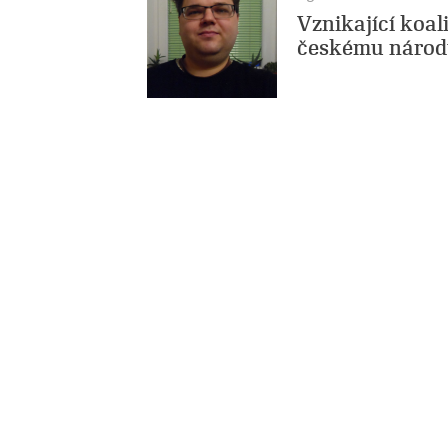
Vznikající koa
českému národ