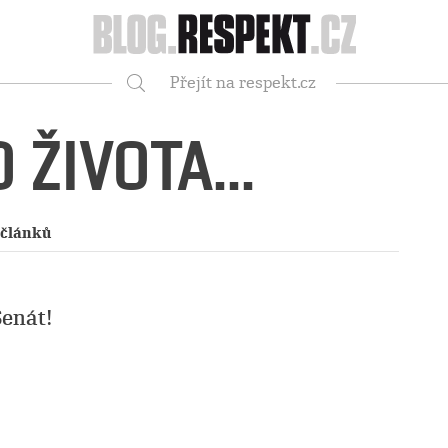
Respekt
Přejít na respekt.cz
Vyhledávání
 ŽIVOTA...
 článků
Senát!