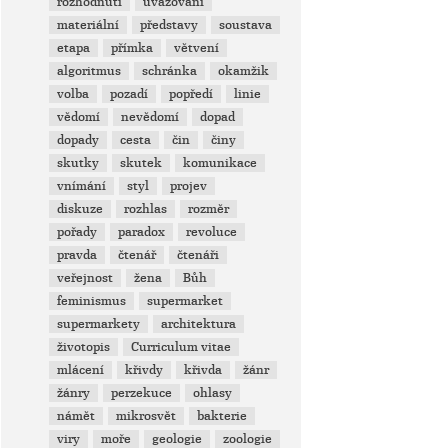
rozhodnutí
uvažování
materiální
představy
soustava
etapa
přímka
větvení
algoritmus
schránka
okamžik
volba
pozadí
popředí
linie
vědomí
nevědomí
dopad
dopady
cesta
čin
činy
skutky
skutek
komunikace
vnímání
styl
projev
diskuze
rozhlas
rozměr
pořady
paradox
revoluce
pravda
čtenář
čtenáři
veřejnost
žena
Bůh
feminismus
supermarket
supermarkety
architektura
životopis
Curriculum vitae
mlácení
křivdy
křivda
žánr
žánry
perzekuce
ohlasy
námět
mikrosvět
bakterie
viry
moře
geologie
zoologie