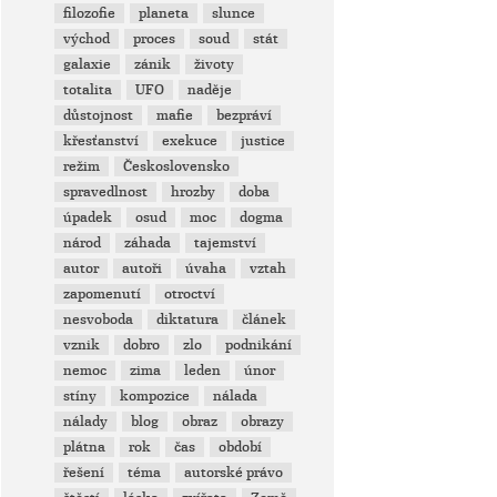
filozofie
planeta
slunce
východ
proces
soud
stát
galaxie
zánik
životy
totalita
UFO
naděje
důstojnost
mafie
bezpráví
křesťanství
exekuce
justice
režim
Československo
spravedlnost
hrozby
doba
úpadek
osud
moc
dogma
národ
záhada
tajemství
autor
autoři
úvaha
vztah
zapomenutí
otroctví
nesvoboda
diktatura
článek
vznik
dobro
zlo
podnikání
nemoc
zima
leden
únor
stíny
kompozice
nálada
nálady
blog
obraz
obrazy
plátna
rok
čas
období
řešení
téma
autorské právo