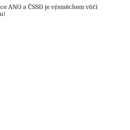
lice ANO a ČSSD je výsměchem vůči
u!