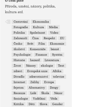
O čem píše
Příroda, umění, názory, politika,
kultura atd.
Cestování
Ekonomika
Fotografie
Kultura
Média
Politika
Společnost
Video
Zahraničí
Čína
Respekt
EU
Česko
Svět
Film
Ekonomie
školství
Komentáře
básně
Psychologie
Finance
Systém
Historie
hazard
Literatura
Život
Názory
ekologie
Text
zdraví
Evropská unie
Afrika
Divadlo
zdravotnictví
televize
Internet
Záliby
Evropa
fejeton
Alternativy
Drogy
Recenze
Lidé
Škola
Názor
Sociologie
Vzdělání
Věda
Kritika
Děti
Slova
Gender