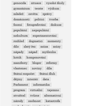
genocida
situace
vysoké školy
gymnázium
teorie
výzkum
mládež
osvěta
zprávy
domácnosti
politici
tvorba
focení
fotografování
diskuse
populární
nepopulární
nekultura
experimentování
rozhled
dogmatici
momenty
dílo
zlatý řez
múza
múzy
nápady
nápad
myšlenka
kritik
komponování
manifesty
bloger
reformy
vlastenec
noviny
díla
Státní rozpočet
Státní dluh
dějiny
interiér
data
Parlament
informatika
program
virtuální
tajemno
stvořitel
tvůrce
alternativní
národy
osobnost
katastrofa