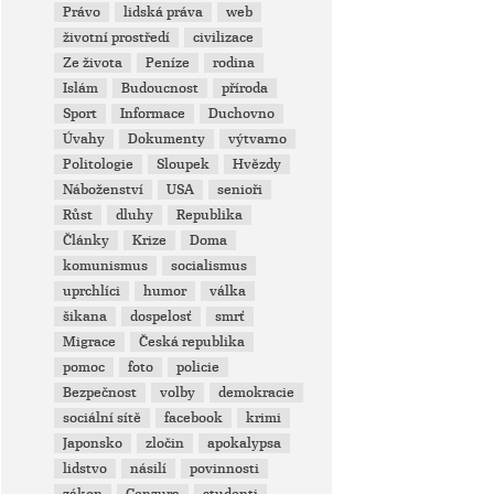
Právo
lidská práva
web
životní prostředí
civilizace
Ze života
Peníze
rodina
Islám
Budoucnost
příroda
Sport
Informace
Duchovno
Úvahy
Dokumenty
výtvarno
Politologie
Sloupek
Hvězdy
Náboženství
USA
senioři
Růst
dluhy
Republika
Články
Krize
Doma
komunismus
socialismus
uprchlíci
humor
válka
šikana
dospelosť
smrť
Migrace
Česká republika
pomoc
foto
policie
Bezpečnost
volby
demokracie
sociální sítě
facebook
krimi
Japonsko
zločin
apokalypsa
lidstvo
násilí
povinnosti