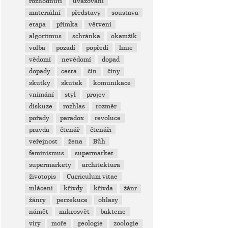
rozhodnutí
uvažování
materiální
představy
soustava
etapa
přímka
větvení
algoritmus
schránka
okamžik
volba
pozadí
popředí
linie
vědomí
nevědomí
dopad
dopady
cesta
čin
činy
skutky
skutek
komunikace
vnímání
styl
projev
diskuze
rozhlas
rozměr
pořady
paradox
revoluce
pravda
čtenář
čtenáři
veřejnost
žena
Bůh
feminismus
supermarket
supermarkety
architektura
životopis
Curriculum vitae
mlácení
křivdy
křivda
žánr
žánry
perzekuce
ohlasy
námět
mikrosvět
bakterie
viry
moře
geologie
zoologie