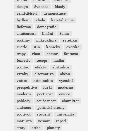
zákon
Cenzura
studenti
design
Svoboda
Ideály
zemědělství
demonstrace
bydlení
vláda
kapitalismus
Reforma
demografie
zkušenosti
Umění
Senát
rostliny
mikroklima
estetika
světlo
stín
koníčky
exotika
tropy
vlast
domov
fantazie
řemeslo
recept
malba
počítač
efekty
abstrakce
vztahy
alternativa
občan
vnitro
kriminalita
vyznání
perspektiva
ideál
moderna
moderní
poctivost
emoce
pohledy
současnost
charakter
slušnost
politické strany
poctivot
student
univerzita
maturita
vesmír
západ
státy
etika
planety