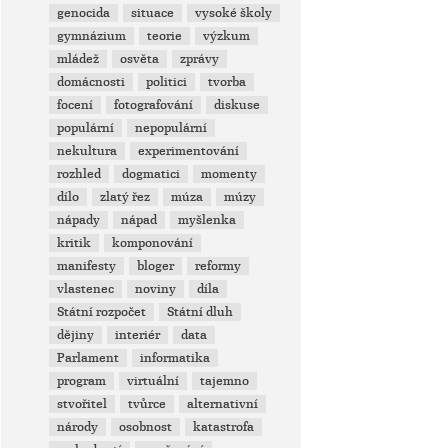
genocida
situace
vysoké školy
gymnázium
teorie
výzkum
mládež
osvěta
zprávy
domácnosti
politici
tvorba
focení
fotografování
diskuse
populární
nepopulární
nekultura
experimentování
rozhled
dogmatici
momenty
dílo
zlatý řez
múza
múzy
nápady
nápad
myšlenka
kritik
komponování
manifesty
bloger
reformy
vlastenec
noviny
díla
Státní rozpočet
Státní dluh
dějiny
interiér
data
Parlament
informatika
program
virtuální
tajemno
stvořitel
tvůrce
alternativní
národy
osobnost
katastrofa