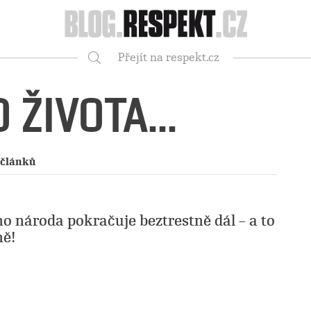
Respekt
Přejít na respekt.cz
Vyhledávání
 ŽIVOTA...
 článků
o národa pokračuje beztrestně dál – a to
ně!