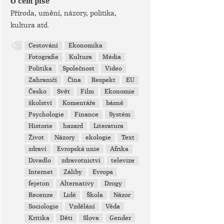
O čem píše
Příroda, umění, názory, politika,
kultura atd.
Cestování
Ekonomika
Fotografie
Kultura
Média
Politika
Společnost
Video
Zahraničí
Čína
Respekt
EU
Česko
Svět
Film
Ekonomie
školství
Komentáře
básně
Psychologie
Finance
Systém
Historie
hazard
Literatura
Život
Názory
ekologie
Text
zdraví
Evropská unie
Afrika
Divadlo
zdravotnictví
televize
Internet
Záliby
Evropa
fejeton
Alternativy
Drogy
Recenze
Lidé
Škola
Názor
Sociologie
Vzdělání
Věda
Kritika
Děti
Slova
Gender