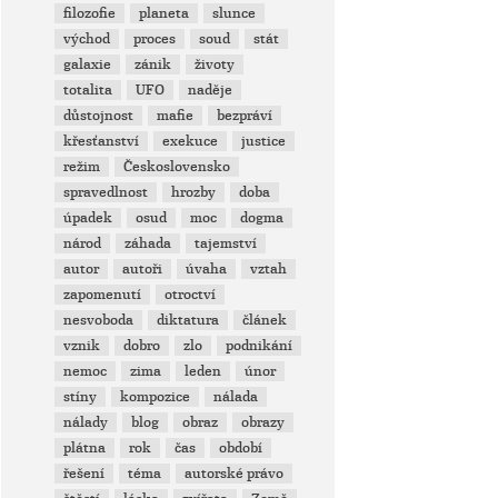
filozofie
planeta
slunce
východ
proces
soud
stát
galaxie
zánik
životy
totalita
UFO
naděje
důstojnost
mafie
bezpráví
křesťanství
exekuce
justice
režim
Československo
spravedlnost
hrozby
doba
úpadek
osud
moc
dogma
národ
záhada
tajemství
autor
autoři
úvaha
vztah
zapomenutí
otroctví
nesvoboda
diktatura
článek
vznik
dobro
zlo
podnikání
nemoc
zima
leden
únor
stíny
kompozice
nálada
nálady
blog
obraz
obrazy
plátna
rok
čas
období
řešení
téma
autorské právo