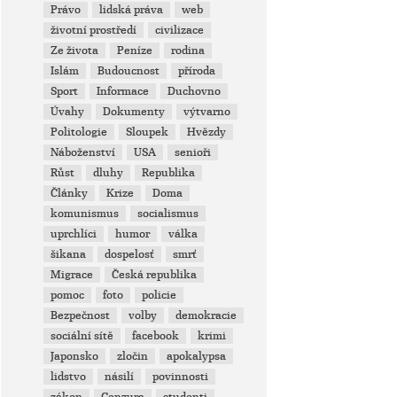
Právo
lidská práva
web
životní prostředí
civilizace
Ze života
Peníze
rodina
Islám
Budoucnost
příroda
Sport
Informace
Duchovno
Úvahy
Dokumenty
výtvarno
Politologie
Sloupek
Hvězdy
Náboženství
USA
senioři
Růst
dluhy
Republika
Články
Krize
Doma
komunismus
socialismus
uprchlíci
humor
válka
šikana
dospelosť
smrť
Migrace
Česká republika
pomoc
foto
policie
Bezpečnost
volby
demokracie
sociální sítě
facebook
krimi
Japonsko
zločin
apokalypsa
lidstvo
násilí
povinnosti