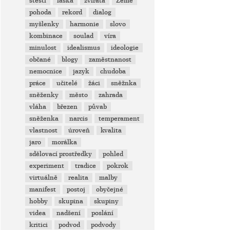
štěstí
láska
zvířata
Země
pohoda
rekord
dialog
myšlenky
harmonie
slovo
kombinace
soulad
víra
minulost
idealismus
ideologie
občané
blogy
zaměstnanost
nemocnice
jazyk
chudoba
práce
učitelé
žáci
sněžnka
sněženky
město
zahrada
vláha
březen
půvab
sněženka
narcis
temperament
vlastnost
úroveň
kvalita
jaro
morálka
sdělovací prostředky
pohled
experiment
tradice
pokrok
virtuálně
realita
malby
manifest
postoj
obyčejné
hobby
skupina
skupiny
videa
nadšení
poslání
kritici
podvod
podvody