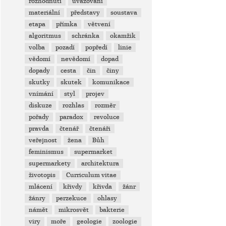
rozhodnutí
uvažování
materiální
představy
soustava
etapa
přímka
větvení
algoritmus
schránka
okamžik
volba
pozadí
popředí
linie
vědomí
nevědomí
dopad
dopady
cesta
čin
činy
skutky
skutek
komunikace
vnímání
styl
projev
diskuze
rozhlas
rozměr
pořady
paradox
revoluce
pravda
čtenář
čtenáři
veřejnost
žena
Bůh
feminismus
supermarket
supermarkety
architektura
životopis
Curriculum vitae
mlácení
křivdy
křivda
žánr
žánry
perzekuce
ohlasy
námět
mikrosvět
bakterie
viry
moře
geologie
zoologie