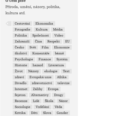
O čem píše
Příroda, umění, názory, politika,
kultura atd.
Cestování
Ekonomika
Fotografie
Kultura
Média
Politika
Společnost
Video
Zahraničí
Čína
Respekt
EU
Česko
Svět
Film
Ekonomie
školství
Komentáře
básně
Psychologie
Finance
Systém
Historie
hazard
Literatura
Život
Názory
ekologie
Text
zdraví
Evropská unie
Afrika
Divadlo
zdravotnictví
televize
Internet
Záliby
Evropa
fejeton
Alternativy
Drogy
Recenze
Lidé
Škola
Názor
Sociologie
Vzdělání
Věda
Kritika
Děti
Slova
Gender