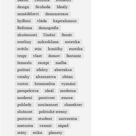
zákon
Cenzura
studenti
design
Svoboda
Ideály
zemědělství
demonstrace
bydlení
vláda
kapitalismus
Reforma
demografie
zkušenosti
Umění
Senát
rostliny
mikroklima
estetika
světlo
stín
koníčky
exotika
tropy
vlast
domov
fantazie
řemeslo
recept
malba
počítač
efekty
abstrakce
vztahy
alternativa
občan
vnitro
kriminalita
vyznání
perspektiva
ideál
moderna
moderní
poctivost
emoce
pohledy
současnost
charakter
slušnost
politické strany
poctivot
student
univerzita
maturita
vesmír
západ
státy
etika
planety