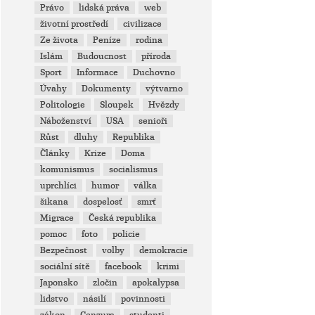
Právo
lidská práva
web
životní prostředí
civilizace
Ze života
Peníze
rodina
Islám
Budoucnost
příroda
Sport
Informace
Duchovno
Úvahy
Dokumenty
výtvarno
Politologie
Sloupek
Hvězdy
Náboženství
USA
senioři
Růst
dluhy
Republika
Články
Krize
Doma
komunismus
socialismus
uprchlíci
humor
válka
šikana
dospelosť
smrť
Migrace
Česká republika
pomoc
foto
policie
Bezpečnost
volby
demokracie
sociální sítě
facebook
krimi
Japonsko
zločin
apokalypsa
lidstvo
násilí
povinnosti