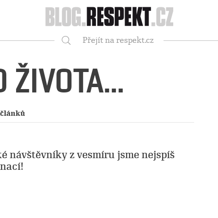
Respekt
Přejít na respekt.cz
Vyhledávání
 ŽIVOTA...
 článků
 návštěvníky z vesmíru jsme nejspíš
nací!