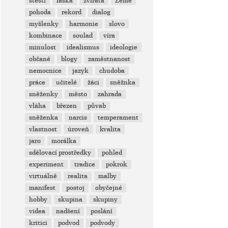
štěstí
láska
zvířata
Země
pohoda
rekord
dialog
myšlenky
harmonie
slovo
kombinace
soulad
víra
minulost
idealismus
ideologie
občané
blogy
zaměstnanost
nemocnice
jazyk
chudoba
práce
učitelé
žáci
sněžnka
sněženky
město
zahrada
vláha
březen
půvab
sněženka
narcis
temperament
vlastnost
úroveň
kvalita
jaro
morálka
sdělovací prostředky
pohled
experiment
tradice
pokrok
virtuálně
realita
malby
manifest
postoj
obyčejné
hobby
skupina
skupiny
videa
nadšení
poslání
kritici
podvod
podvody