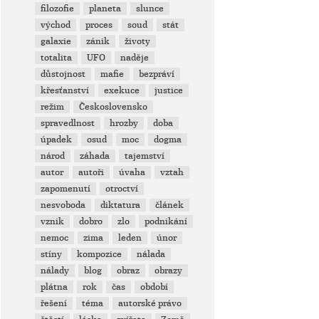
filozofie
planeta
slunce
východ
proces
soud
stát
galaxie
zánik
životy
totalita
UFO
naděje
důstojnost
mafie
bezpráví
křesťanství
exekuce
justice
režim
Československo
spravedlnost
hrozby
doba
úpadek
osud
moc
dogma
národ
záhada
tajemství
autor
autoři
úvaha
vztah
zapomenutí
otroctví
nesvoboda
diktatura
článek
vznik
dobro
zlo
podnikání
nemoc
zima
leden
únor
stíny
kompozice
nálada
nálady
blog
obraz
obrazy
plátna
rok
čas
období
řešení
téma
autorské právo