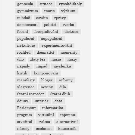
genocida
situace
vysoké školy
gymnázium
teorie
výzkum
mládež
osvěta
zprávy
domácnosti
politici
tvorba
focení
fotografování
diskuse
populární
nepopulární
nekultura
experimentování
rozhled
dogmatici
momenty
dílo
zlatý řez
múza
múzy
nápady
nápad
myšlenka
kritik
komponování
manifesty
bloger
reformy
vlastenec
noviny
díla
Státní rozpočet
Státní dluh
dějiny
interiér
data
Parlament
informatika
program
virtuální
tajemno
stvořitel
tvůrce
alternativní
národy
osobnost
katastrofa