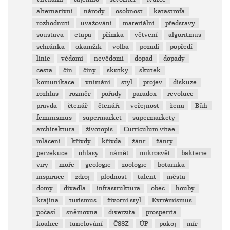
alternativní
národy
osobnost
katastrofa
rozhodnutí
uvažování
materiální
představy
soustava
etapa
přímka
větvení
algoritmus
schránka
okamžik
volba
pozadí
popředí
linie
vědomí
nevědomí
dopad
dopady
cesta
čin
činy
skutky
skutek
komunikace
vnímání
styl
projev
diskuze
rozhlas
rozměr
pořady
paradox
revoluce
pravda
čtenář
čtenáři
veřejnost
žena
Bůh
feminismus
supermarket
supermarkety
architektura
životopis
Curriculum vitae
mlácení
křivdy
křivda
žánr
žánry
perzekuce
ohlasy
námět
mikrosvět
bakterie
viry
moře
geologie
zoologie
botanika
inspirace
zdroj
plodnost
talent
města
domy
divadla
infrastruktura
obec
houby
krajina
turismus
životní styl
Extrémismus
počasí
sněmovna
diverzita
prosperita
koalice
tunelování
ČSSZ
ÚP
pokoj
mír