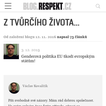
Respekt
Vy
Z TVŮRČÍHO ŽIVOTA...
Od založení blogu 12. 11. 2016
napsal 73 článků
3. 12. 2019
Genderová politika EU škodí evropským
státům!
Václav Kovalčík
Píši svobodně své názory. Mám rád dobrou společnost.