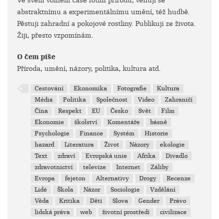
Ve svém volném čase fotím přírodu, věnuji se
abstraktnímu a experimentálnímu umění, též hudbě.
Pěstuji zahradní a pokojové rostliny. Publikuji ze života.
Žiji, přesto vzpomínám.
O čem píše
Příroda, umění, názory, politika, kultura atd.
Cestování
Ekonomika
Fotografie
Kultura
Média
Politika
Společnost
Video
Zahraničí
Čína
Respekt
EU
Česko
Svět
Film
Ekonomie
školství
Komentáře
básně
Psychologie
Finance
Systém
Historie
hazard
Literatura
Život
Názory
ekologie
Text
zdraví
Evropská unie
Afrika
Divadlo
zdravotnictví
televize
Internet
Záliby
Evropa
fejeton
Alternativy
Drogy
Recenze
Lidé
Škola
Názor
Sociologie
Vzdělání
Věda
Kritika
Děti
Slova
Gender
Právo
lidská práva
web
životní prostředí
civilizace