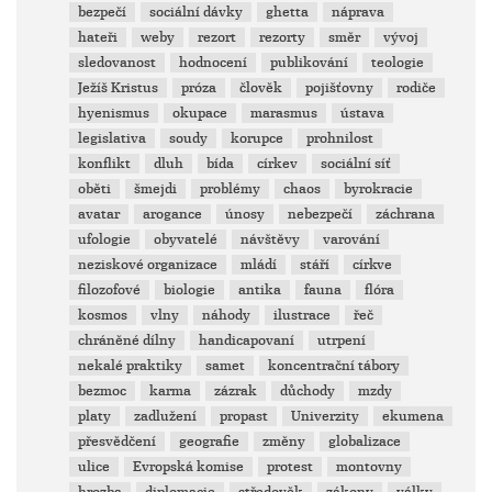
bezpečí
sociální dávky
ghetta
náprava
hateři
weby
rezort
rezorty
směr
vývoj
sledovanost
hodnocení
publikování
teologie
Ježíš Kristus
próza
člověk
pojišťovny
rodiče
hyenismus
okupace
marasmus
ústava
legislativa
soudy
korupce
prohnilost
konflikt
dluh
bída
církev
sociální síť
oběti
šmejdi
problémy
chaos
byrokracie
avatar
arogance
únosy
nebezpečí
záchrana
ufologie
obyvatelé
návštěvy
varování
neziskové organizace
mládí
stáří
církve
filozofové
biologie
antika
fauna
flóra
kosmos
vlny
náhody
ilustrace
řeč
chráněné dílny
handicapovaní
utrpení
nekalé praktiky
samet
koncentrační tábory
bezmoc
karma
zázrak
důchody
mzdy
platy
zadlužení
propast
Univerzity
ekumena
přesvědčení
geografie
změny
globalizace
ulice
Evropská komise
protest
montovny