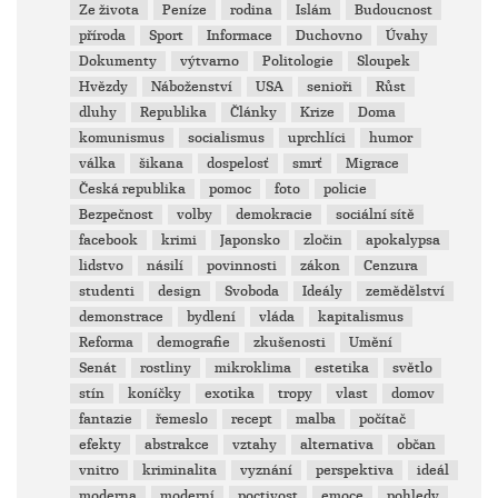
Ze života
Peníze
rodina
Islám
Budoucnost
příroda
Sport
Informace
Duchovno
Úvahy
Dokumenty
výtvarno
Politologie
Sloupek
Hvězdy
Náboženství
USA
senioři
Růst
dluhy
Republika
Články
Krize
Doma
komunismus
socialismus
uprchlíci
humor
válka
šikana
dospelosť
smrť
Migrace
Česká republika
pomoc
foto
policie
Bezpečnost
volby
demokracie
sociální sítě
facebook
krimi
Japonsko
zločin
apokalypsa
lidstvo
násilí
povinnosti
zákon
Cenzura
studenti
design
Svoboda
Ideály
zemědělství
demonstrace
bydlení
vláda
kapitalismus
Reforma
demografie
zkušenosti
Umění
Senát
rostliny
mikroklima
estetika
světlo
stín
koníčky
exotika
tropy
vlast
domov
fantazie
řemeslo
recept
malba
počítač
efekty
abstrakce
vztahy
alternativa
občan
vnitro
kriminalita
vyznání
perspektiva
ideál
moderna
moderní
poctivost
emoce
pohledy