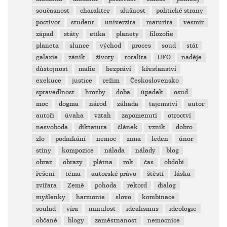
současnost
charakter
slušnost
politické strany
poctivot
student
univerzita
maturita
vesmír
západ
státy
etika
planety
filozofie
planeta
slunce
východ
proces
soud
stát
galaxie
zánik
životy
totalita
UFO
naděje
důstojnost
mafie
bezpráví
křesťanství
exekuce
justice
režim
Československo
spravedlnost
hrozby
doba
úpadek
osud
moc
dogma
národ
záhada
tajemství
autor
autoři
úvaha
vztah
zapomenutí
otroctví
nesvoboda
diktatura
článek
vznik
dobro
zlo
podnikání
nemoc
zima
leden
únor
stíny
kompozice
nálada
nálady
blog
obraz
obrazy
plátna
rok
čas
období
řešení
téma
autorské právo
štěstí
láska
zvířata
Země
pohoda
rekord
dialog
myšlenky
harmonie
slovo
kombinace
soulad
víra
minulost
idealismus
ideologie
občané
blogy
zaměstnanost
nemocnice