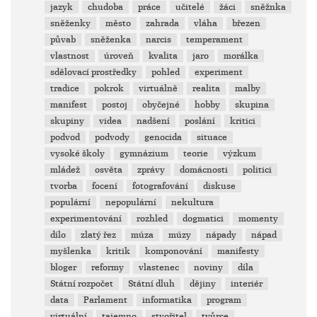
jazyk
chudoba
práce
učitelé
žáci
sněžnka
sněženky
město
zahrada
vláha
březen
půvab
sněženka
narcis
temperament
vlastnost
úroveň
kvalita
jaro
morálka
sdělovací prostředky
pohled
experiment
tradice
pokrok
virtuálně
realita
malby
manifest
postoj
obyčejné
hobby
skupina
skupiny
videa
nadšení
poslání
kritici
podvod
podvody
genocida
situace
vysoké školy
gymnázium
teorie
výzkum
mládež
osvěta
zprávy
domácnosti
politici
tvorba
focení
fotografování
diskuse
populární
nepopulární
nekultura
experimentování
rozhled
dogmatici
momenty
dílo
zlatý řez
múza
múzy
nápady
nápad
myšlenka
kritik
komponování
manifesty
bloger
reformy
vlastenec
noviny
díla
Státní rozpočet
Státní dluh
dějiny
interiér
data
Parlament
informatika
program
virtuální
tajemno
stvořitel
tvůrce