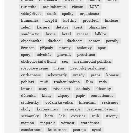
hrozba
diplomacie
středověk
zákony
války
turistika
radikalismus
vězení
LGBT
věčný život
daně
spolky
organizace
humanita
dospělí
květiny
prostředí
Inkluze
zeleň
kariéra
dětství
trest
oligarchie
soudnictví
luxus
hotel
recese
folklór
objednávka
důchod
důchodci
senior
portály
živnost
případy
normy
smlouvy
spor
spory
advokát
právník
prostituce
obchodování s lidmi
sex
mezinárodní politika
rozvojové země
měna
Evropský parlament
euthanasie
sebevraždy
vraždy
přání
komise
pohlaví
muž
tradiční rodina
Řím
rada
loterie
ceny
závislosti
doklady
účtenky
účtenka
klady
zápory
papír
genderismus
studentky
občanská válka
fiflenózní
sexismus
školy
koronavirus
generace
cestování časem
seznamky
haty
lék
exteriér
sníh
stromy
mamon
majetek
věrnost
statečnost
zaměstnání
kulturnost
postoje
systé