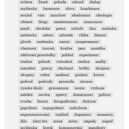
zvířata
Země
pohoda
rekord
dialog
myšlenky
harmonie
slovo
kombinace
soulad
víra
minulost
idealismus
ideologie
občané
blogy
zaměstnanost
nemocnice
jazyk
chudoba
práce
učitelé
žáci
sněžnka
sněženky
město
zahrada
vláha
březen
půvab
sněženka
narcis
temperament
vlastnost
úroveň
kvalita
jaro
morálka
sdělovací prostředky
pohled
experiment
tradice
pokrok
virtuálně
realita
malby
manifest
postoj
obyčejné
hobby
skupina
skupiny
videa
nadšení
poslání
kritici
podvod
podvody
genocida
situace
vysoké školy
gymnázium
teorie
výzkum
mládež
osvěta
zprávy
domácnosti
politici
tvorba
focení
fotografování
diskuse
populární
nepopulární
nekultura
experimentování
rozhled
dogmatici
momenty
dílo
zlatý řez
múza
múzy
nápady
nápad
myšlenka
kritik
komponování
manifesty