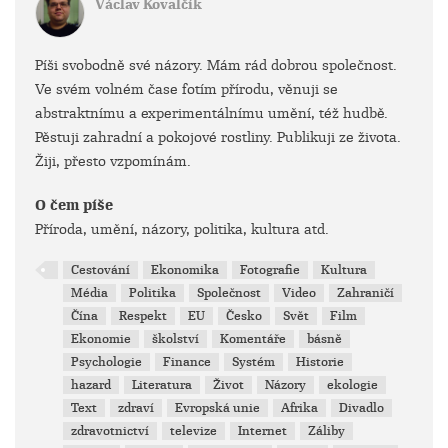
Václav Kovalčík
Píši svobodně své názory. Mám rád dobrou společnost.
Ve svém volném čase fotím přírodu, věnuji se
abstraktnímu a experimentálnímu umění, též hudbě.
Pěstuji zahradní a pokojové rostliny. Publikuji ze života.
Žiji, přesto vzpomínám.
O čem píše
Příroda, umění, názory, politika, kultura atd.
Cestování
Ekonomika
Fotografie
Kultura
Média
Politika
Společnost
Video
Zahraničí
Čína
Respekt
EU
Česko
Svět
Film
Ekonomie
školství
Komentáře
básně
Psychologie
Finance
Systém
Historie
hazard
Literatura
Život
Názory
ekologie
Text
zdraví
Evropská unie
Afrika
Divadlo
zdravotnictví
televize
Internet
Záliby