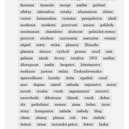
fantazie
řemeslo
recept
malba
počítač
efekty
abstrakce
vztahy
alternativa
občan
vnitro
kriminalita
vyznání
perspektiva
ideál
moderna
moderní
poctivost
emoce
pohledy
současnost
charakter
slušnost
politické strany
poctivot
student
univerzita
maturita
vesmír
západ
státy
etika
planety
filozofie
planeta
slunce
východ
proces
soud
stát
galaxie
zánik
životy
totalita
UFO
naděje
důstojnost
mafie
bezpráví
křesťanství
exekuce
justice
režim
Československo
spravedlnost
hrozby
doba
úpadek
osud
moc
dogma
národ
záhada
tajemství
autor
autoři
úvaha
vztah
zapomenutí
otroctví
nesvoboda
diktatura
článek
vznik
dobro
zlo
podnikání
nemoc
zima
leden
únor
stíny
kompozice
nálada
nálady
blog
obraz
obrazy
plátna
rok
čas
období
řešení
téma
autorské právo
štěstí
láska