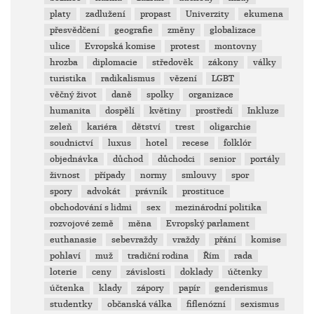
platy
zadlužení
propast
Univerzity
ekumena
přesvědčení
geografie
změny
globalizace
ulice
Evropská komise
protest
montovny
hrozba
diplomacie
středověk
zákony
války
turistika
radikalismus
vězení
LGBT
věčný život
daně
spolky
organizace
humanita
dospělí
květiny
prostředí
Inkluze
zeleň
kariéra
dětství
trest
oligarchie
soudnictví
luxus
hotel
recese
folklór
objednávka
důchod
důchodci
senior
portály
živnost
případy
normy
smlouvy
spor
spory
advokát
právník
prostituce
obchodování s lidmi
sex
mezinárodní politika
rozvojové země
měna
Evropský parlament
euthanasie
sebevraždy
vraždy
přání
komise
pohlaví
muž
tradiční rodina
Řím
rada
loterie
ceny
závislosti
doklady
účtenky
účtenka
klady
zápory
papír
genderismus
studentky
občanská válka
fiflenózní
sexismus