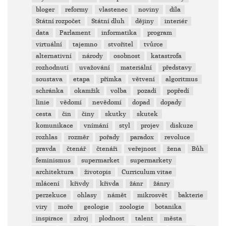
bloger
reformy
vlastenec
noviny
díla
Státní rozpočet
Státní dluh
dějiny
interiér
data
Parlament
informatika
program
virtuální
tajemno
stvořitel
tvůrce
alternativní
národy
osobnost
katastrofa
rozhodnutí
uvažování
materiální
představy
soustava
etapa
přímka
větvení
algoritmus
schránka
okamžik
volba
pozadí
popředí
linie
vědomí
nevědomí
dopad
dopady
cesta
čin
činy
skutky
skutek
komunikace
vnímání
styl
projev
diskuze
rozhlas
rozměr
pořady
paradox
revoluce
pravda
čtenář
čtenáři
veřejnost
žena
Bůh
feminismus
supermarket
supermarkety
architektura
životopis
Curriculum vitae
mlácení
křivdy
křivda
žánr
žánry
perzekuce
ohlasy
námět
mikrosvět
bakterie
viry
moře
geologie
zoologie
botanika
inspirace
zdroj
plodnost
talent
města