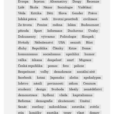
Evropa
fejeton
Alternativy
Drogy
Recenze
Lidé
Škola
Názor
Sociologie
Vzdělání
Věda
Kritika
Děti
Slova
Gender
Právo
lidská práva
web
životní prostředí
civilizace
Ze života
Peníze
rodina
Islám
Budoucnost
příroda
Sport
Informace
Duchovno
Úvahy
Dokumenty
výtvarno
Politologie
Sloupek
Hvězdy
Náboženství
USA
senioři
Růst
dluhy
Republika
Články
Krize
Doma
komunismus
socialismus
uprchlíci
humor
válka
šikana
dospelosť
smrť
Migrace
Česká republika
pomoc
foto
policie
Bezpečnost
volby
demokracie
sociální sítě
facebook
krimi
Japonsko
zločin
apokalypsa
lidstvo
násilí
povinnosti
zákon
Cenzura
studenti
design
Svoboda
Ideály
zemědělství
demonstrace
bydlení
vláda
kapitalismus
Reforma
demografie
zkušenosti
Umění
Senát
rostliny
mikroklima
estetika
světlo
stín
koníčky
exotika
tropy
vlast
domov