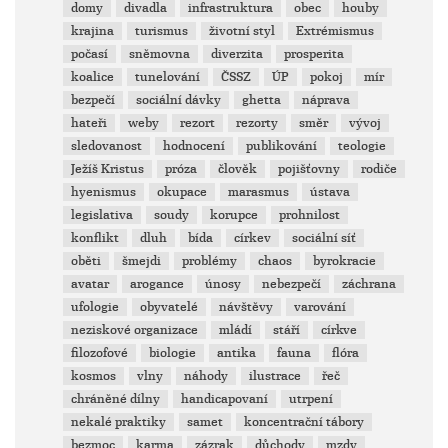
domy
divadla
infrastruktura
obec
houby
krajina
turismus
životní styl
Extrémismus
počasí
sněmovna
diverzita
prosperita
koalice
tunelování
ČSSZ
ÚP
pokoj
mír
bezpečí
sociální dávky
ghetta
náprava
hateři
weby
rezort
rezorty
směr
vývoj
sledovanost
hodnocení
publikování
teologie
Ježíš Kristus
próza
člověk
pojišťovny
rodiče
hyenismus
okupace
marasmus
ústava
legislativa
soudy
korupce
prohnilost
konflikt
dluh
bída
církev
sociální síť
oběti
šmejdi
problémy
chaos
byrokracie
avatar
arogance
únosy
nebezpečí
záchrana
ufologie
obyvatelé
návštěvy
varování
neziskové organizace
mládí
stáří
církve
filozofové
biologie
antika
fauna
flóra
kosmos
vlny
náhody
ilustrace
řeč
chráněné dílny
handicapovaní
utrpení
nekalé praktiky
samet
koncentrační tábory
bezmoc
karma
zázrak
důchody
mzdy