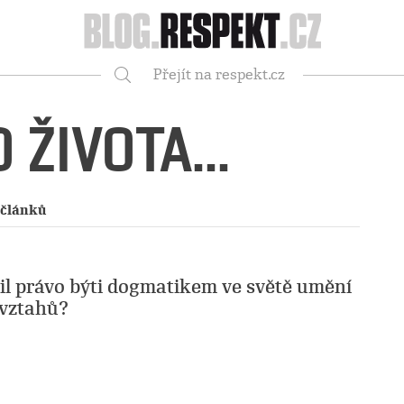
Respekt
Přejít na respekt.cz
Vyhledávání
 ŽIVOTA...
 článků
nil právo býti dogmatikem ve světě umění
 vztahů?