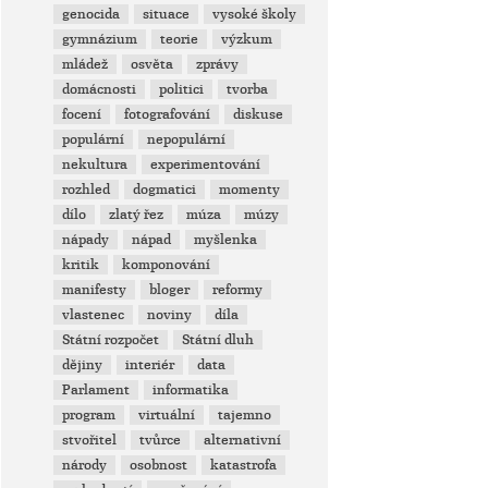
genocida
situace
vysoké školy
gymnázium
teorie
výzkum
mládež
osvěta
zprávy
domácnosti
politici
tvorba
focení
fotografování
diskuse
populární
nepopulární
nekultura
experimentování
rozhled
dogmatici
momenty
dílo
zlatý řez
múza
múzy
nápady
nápad
myšlenka
kritik
komponování
manifesty
bloger
reformy
vlastenec
noviny
díla
Státní rozpočet
Státní dluh
dějiny
interiér
data
Parlament
informatika
program
virtuální
tajemno
stvořitel
tvůrce
alternativní
národy
osobnost
katastrofa