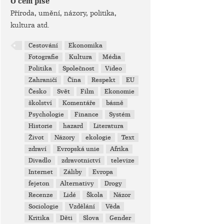
O čem píše
Příroda, umění, názory, politika,
kultura atd.
Cestování
Ekonomika
Fotografie
Kultura
Média
Politika
Společnost
Video
Zahraničí
Čína
Respekt
EU
Česko
Svět
Film
Ekonomie
školství
Komentáře
básně
Psychologie
Finance
Systém
Historie
hazard
Literatura
Život
Názory
ekologie
Text
zdraví
Evropská unie
Afrika
Divadlo
zdravotnictví
televize
Internet
Záliby
Evropa
fejeton
Alternativy
Drogy
Recenze
Lidé
Škola
Názor
Sociologie
Vzdělání
Věda
Kritika
Děti
Slova
Gender