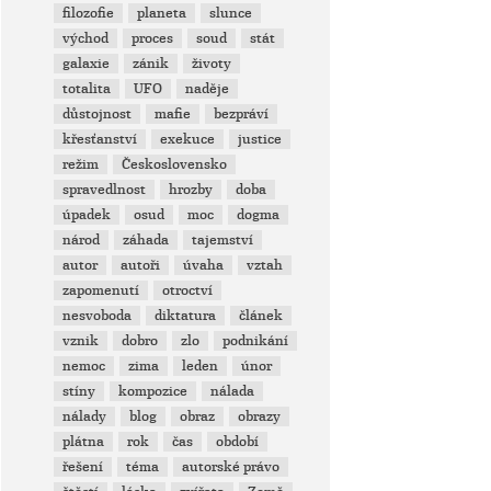
filozofie
planeta
slunce
východ
proces
soud
stát
galaxie
zánik
životy
totalita
UFO
naděje
důstojnost
mafie
bezpráví
křesťanství
exekuce
justice
režim
Československo
spravedlnost
hrozby
doba
úpadek
osud
moc
dogma
národ
záhada
tajemství
autor
autoři
úvaha
vztah
zapomenutí
otroctví
nesvoboda
diktatura
článek
vznik
dobro
zlo
podnikání
nemoc
zima
leden
únor
stíny
kompozice
nálada
nálady
blog
obraz
obrazy
plátna
rok
čas
období
řešení
téma
autorské právo