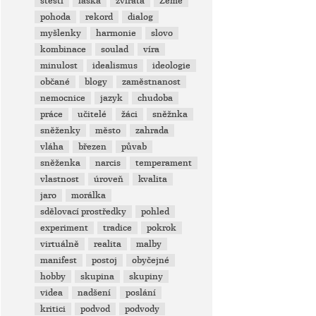
štěstí
láska
zvířata
Země
pohoda
rekord
dialog
myšlenky
harmonie
slovo
kombinace
soulad
víra
minulost
idealismus
ideologie
občané
blogy
zaměstnanost
nemocnice
jazyk
chudoba
práce
učitelé
žáci
sněžnka
sněženky
město
zahrada
vláha
březen
půvab
sněženka
narcis
temperament
vlastnost
úroveň
kvalita
jaro
morálka
sdělovací prostředky
pohled
experiment
tradice
pokrok
virtuálně
realita
malby
manifest
postoj
obyčejné
hobby
skupina
skupiny
videa
nadšení
poslání
kritici
podvod
podvody