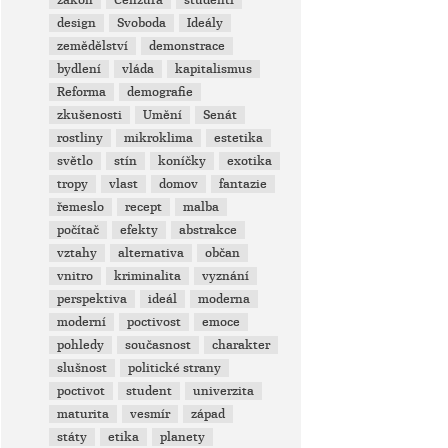
zákon
Cenzura
studenti
design
Svoboda
Ideály
zemědělství
demonstrace
bydlení
vláda
kapitalismus
Reforma
demografie
zkušenosti
Umění
Senát
rostliny
mikroklima
estetika
světlo
stín
koníčky
exotika
tropy
vlast
domov
fantazie
řemeslo
recept
malba
počítač
efekty
abstrakce
vztahy
alternativa
občan
vnitro
kriminalita
vyznání
perspektiva
ideál
moderna
moderní
poctivost
emoce
pohledy
současnost
charakter
slušnost
politické strany
poctivot
student
univerzita
maturita
vesmír
západ
státy
etika
planety