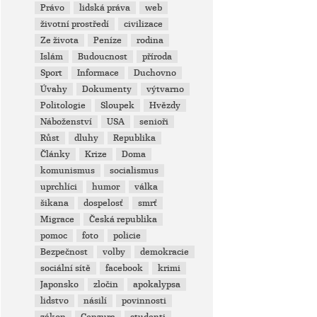
Právo
lidská práva
web
životní prostředí
civilizace
Ze života
Peníze
rodina
Islám
Budoucnost
příroda
Sport
Informace
Duchovno
Úvahy
Dokumenty
výtvarno
Politologie
Sloupek
Hvězdy
Náboženství
USA
senioři
Růst
dluhy
Republika
Články
Krize
Doma
komunismus
socialismus
uprchlíci
humor
válka
šikana
dospelosť
smrť
Migrace
Česká republika
pomoc
foto
policie
Bezpečnost
volby
demokracie
sociální sítě
facebook
krimi
Japonsko
zločin
apokalypsa
lidstvo
násilí
povinnosti