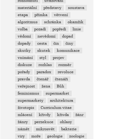
rozhodnutí
uvažování
materiální
představy
soustava
etapa
přímka
větvení
algoritmus
schránka
okamžik
volba
pozadí
popředí
linie
vědomí
nevědomí
dopad
dopady
cesta
čin
činy
skutky
skutek
komunikace
vnímání
styl
projev
diskuze
rozhlas
rozměr
pořady
paradox
revoluce
pravda
čtenář
čtenáři
veřejnost
žena
Bůh
feminismus
supermarket
supermarkety
architektura
životopis
Curriculum vitae
mlácení
křivdy
křivda
žánr
žánry
perzekuce
ohlasy
námět
mikrosvět
bakterie
viry
moře
geologie
zoologie