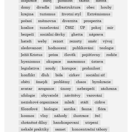
inspirace
zdroj
plodnost
talent
města
domy
divadla
infrastruktura
obec
houby
krajina
turismus
životní styl
Extrémismus
počasí
sněmovna
diverzita
prosperita
koalice
tunelování
ČSSZ
ÚP
pokoj
mír
bezpečí
sociální dávky
ghetta
náprava
hateři
weby
rezort
rezorty
směr
vývoj
sledovanost
hodnocení
publikování
teologie
Ježíš Kristus
próza
člověk
pojišťovny
rodiče
hyenismus
okupace
marasmus
ústava
legislativa
soudy
korupce
prohnilost
konflikt
dluh
bída
církev
sociální síť
oběti
šmejdi
problémy
chaos
byrokracie
avatar
arogance
únosy
nebezpečí
záchrana
ufologie
obyvatelé
návštěvy
varování
neziskové organizace
mládí
stáří
církve
filozofové
biologie
antika
fauna
flóra
kosmos
vlny
náhody
ilustrace
řeč
chráněné dílny
handicapovaní
utrpení
nekalé praktiky
samet
koncentrační tábory