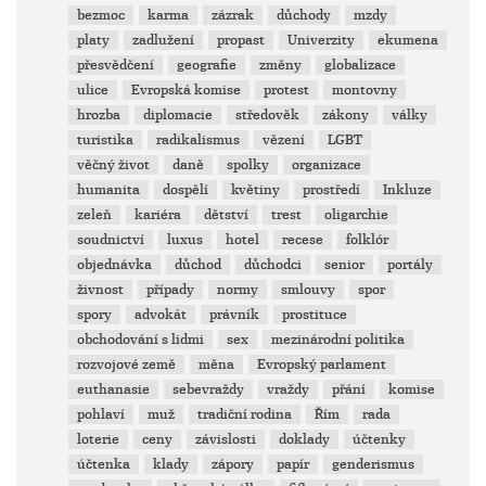
bezmoc
karma
zázrak
důchody
mzdy
platy
zadlužení
propast
Univerzity
ekumena
přesvědčení
geografie
změny
globalizace
ulice
Evropská komise
protest
montovny
hrozba
diplomacie
středověk
zákony
války
turistika
radikalismus
vězení
LGBT
věčný život
daně
spolky
organizace
humanita
dospělí
květiny
prostředí
Inkluze
zeleň
kariéra
dětství
trest
oligarchie
soudnictví
luxus
hotel
recese
folklór
objednávka
důchod
důchodci
senior
portály
živnost
případy
normy
smlouvy
spor
spory
advokát
právník
prostituce
obchodování s lidmi
sex
mezinárodní politika
rozvojové země
měna
Evropský parlament
euthanasie
sebevraždy
vraždy
přání
komise
pohlaví
muž
tradiční rodina
Řím
rada
loterie
ceny
závislosti
doklady
účtenky
účtenka
klady
zápory
papír
genderismus