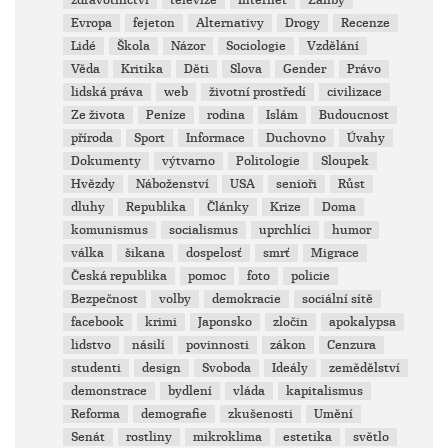
zdravotnictví
televize
Internet
Záliby
Evropa
fejeton
Alternativy
Drogy
Recenze
Lidé
Škola
Názor
Sociologie
Vzdělání
Věda
Kritika
Děti
Slova
Gender
Právo
lidská práva
web
životní prostředí
civilizace
Ze života
Peníze
rodina
Islám
Budoucnost
příroda
Sport
Informace
Duchovno
Úvahy
Dokumenty
výtvarno
Politologie
Sloupek
Hvězdy
Náboženství
USA
senioři
Růst
dluhy
Republika
Články
Krize
Doma
komunismus
socialismus
uprchlíci
humor
válka
šikana
dospelosť
smrť
Migrace
Česká republika
pomoc
foto
policie
Bezpečnost
volby
demokracie
sociální sítě
facebook
krimi
Japonsko
zločin
apokalypsa
lidstvo
násilí
povinnosti
zákon
Cenzura
studenti
design
Svoboda
Ideály
zemědělství
demonstrace
bydlení
vláda
kapitalismus
Reforma
demografie
zkušenosti
Umění
Senát
rostliny
mikroklima
estetika
světlo