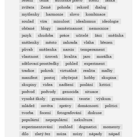
řešení
téma
autorské právo
štěstí
láska
zvířata
Země
pohoda
rekord
dialog
myšlenky
harmonie
slovo
kombinace
soulad
víra
minulost
idealismus
ideologie
občané
blogy
zaměstnanost
nemocnice
jazyk
chudoba
práce
učitelé
žáci
sněžnka
sněženky
město
zahrada
vláha
březen
půvab
sněženka
narcis
temperament
vlastnost
úroveň
kvalita
jaro
morálka
sdělovací prostředky
pohled
experiment
tradice
pokrok
virtuálně
realita
malby
manifest
postoj
obyčejné
hobby
skupina
skupiny
videa
nadšení
poslání
kritici
podvod
podvody
genocida
situace
vysoké školy
gymnázium
teorie
výzkum
mládež
osvěta
zprávy
domácnosti
politici
tvorba
focení
fotografování
diskuse
populární
nepopulární
nekultura
experimentování
rozhled
dogmatici
momenty
dílo
zlatý řez
múza
múzy
nápady
nápad