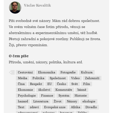
Václav Kovalčík
Píši svobodně své názory. Mám rád dobrou společnost.
Ve svém volném čase fotím přírodu, věnuji se
abstraktnímu a experimentálnímu umění, též hudbě.
Pěstuji zahradní a pokojové rostliny. Publikuji ze života.
Žiji, přesto vzpomínám.
O čem píše
Příroda, umění, názory, politika, kultura atd.
Cestování
Ekonomika
Fotografie
Kultura
Média
Politika
Společnost
Video
Zahraničí
Čína
Respekt
EU
Česko
Svět
Film
Ekonomie
školství
Komentáře
básně
Psychologie
Finance
Systém
Historie
hazard
Literatura
Život
Názory
ekologie
Text
zdraví
Evropská unie
Afrika
Divadlo