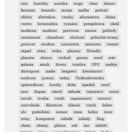
stín
koníčky
exotika
tropy
vlast
domov
fantazie
řemeslo
recept
malba
počítač
efekty
abstrakce
vztahy
alternativa
občan
vnitro
kriminalita
vyznání
perspektiva
ideál
moderna
moderní
poctivost
emoce
pohledy
současnost
charakter
slušnost
politické strany
poctivot
student
univerzita
maturita
vesmír
západ
státy
etika
planety
filozofie
planeta
slunce
východ
proces
soud
stát
galaxie
zánik
životy
totalita
UFO
naděje
důstojnost
mafie
bezpráví
křesťanství
exekuce
justice
režim
Československo
spravedlnost
hrozby
doba
úpadek
osud
moc
dogma
národ
záhada
tajemství
autor
autoři
úvaha
vztah
zapomenutí
otroctví
nesvoboda
diktatura
článek
vznik
dobro
zlo
podnikání
nemoc
zima
leden
únor
stíny
kompozice
nálada
nálady
blog
obraz
obrazy
plátna
rok
čas
období