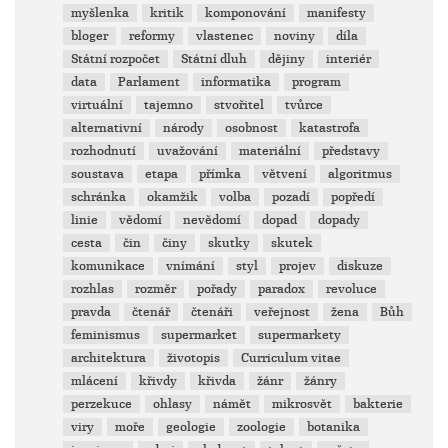
myšlenka
kritik
komponování
manifesty
bloger
reformy
vlastenec
noviny
díla
Státní rozpočet
Státní dluh
dějiny
interiér
data
Parlament
informatika
program
virtuální
tajemno
stvořitel
tvůrce
alternativní
národy
osobnost
katastrofa
rozhodnutí
uvažování
materiální
představy
soustava
etapa
přímka
větvení
algoritmus
schránka
okamžik
volba
pozadí
popředí
linie
vědomí
nevědomí
dopad
dopady
cesta
čin
činy
skutky
skutek
komunikace
vnímání
styl
projev
diskuze
rozhlas
rozměr
pořady
paradox
revoluce
pravda
čtenář
čtenáři
veřejnost
žena
Bůh
feminismus
supermarket
supermarkety
architektura
životopis
Curriculum vitae
mlácení
křivdy
křivda
žánr
žánry
perzekuce
ohlasy
námět
mikrosvět
bakterie
viry
moře
geologie
zoologie
botanika