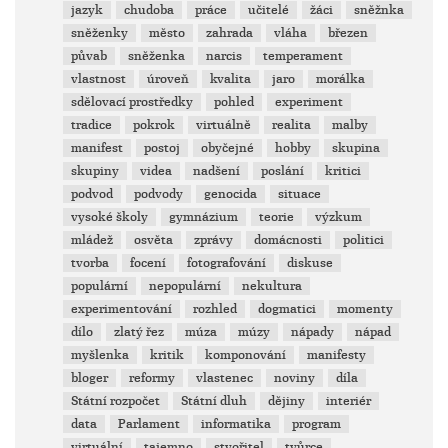
jazyk
chudoba
práce
učitelé
žáci
sněžnka
sněženky
město
zahrada
vláha
březen
půvab
sněženka
narcis
temperament
vlastnost
úroveň
kvalita
jaro
morálka
sdělovací prostředky
pohled
experiment
tradice
pokrok
virtuálně
realita
malby
manifest
postoj
obyčejné
hobby
skupina
skupiny
videa
nadšení
poslání
kritici
podvod
podvody
genocida
situace
vysoké školy
gymnázium
teorie
výzkum
mládež
osvěta
zprávy
domácnosti
politici
tvorba
focení
fotografování
diskuse
populární
nepopulární
nekultura
experimentování
rozhled
dogmatici
momenty
dílo
zlatý řez
múza
múzy
nápady
nápad
myšlenka
kritik
komponování
manifesty
bloger
reformy
vlastenec
noviny
díla
Státní rozpočet
Státní dluh
dějiny
interiér
data
Parlament
informatika
program
virtuální
tajemno
stvořitel
tvůrce