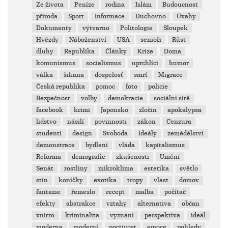
Ze života
Peníze
rodina
Islám
Budoucnost
příroda
Sport
Informace
Duchovno
Úvahy
Dokumenty
výtvarno
Politologie
Sloupek
Hvězdy
Náboženství
USA
senioři
Růst
dluhy
Republika
Články
Krize
Doma
komunismus
socialismus
uprchlíci
humor
válka
šikana
dospelosť
smrť
Migrace
Česká republika
pomoc
foto
policie
Bezpečnost
volby
demokracie
sociální sítě
facebook
krimi
Japonsko
zločin
apokalypsa
lidstvo
násilí
povinnosti
zákon
Cenzura
studenti
design
Svoboda
Ideály
zemědělství
demonstrace
bydlení
vláda
kapitalismus
Reforma
demografie
zkušenosti
Umění
Senát
rostliny
mikroklima
estetika
světlo
stín
koníčky
exotika
tropy
vlast
domov
fantazie
řemeslo
recept
malba
počítač
efekty
abstrakce
vztahy
alternativa
občan
vnitro
kriminalita
vyznání
perspektiva
ideál
moderna
moderní
poctivost
emoce
pohledy