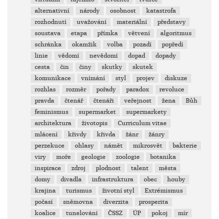
alternativní
národy
osobnost
katastrofa
rozhodnutí
uvažování
materiální
představy
soustava
etapa
přímka
větvení
algoritmus
schránka
okamžik
volba
pozadí
popředí
linie
vědomí
nevědomí
dopad
dopady
cesta
čin
činy
skutky
skutek
komunikace
vnímání
styl
projev
diskuze
rozhlas
rozměr
pořady
paradox
revoluce
pravda
čtenář
čtenáři
veřejnost
žena
Bůh
feminismus
supermarket
supermarkety
architektura
životopis
Curriculum vitae
mlácení
křivdy
křivda
žánr
žánry
perzekuce
ohlasy
námět
mikrosvět
bakterie
viry
moře
geologie
zoologie
botanika
inspirace
zdroj
plodnost
talent
města
domy
divadla
infrastruktura
obec
houby
krajina
turismus
životní styl
Extrémismus
počasí
sněmovna
diverzita
prosperita
koalice
tunelování
ČSSZ
ÚP
pokoj
mír