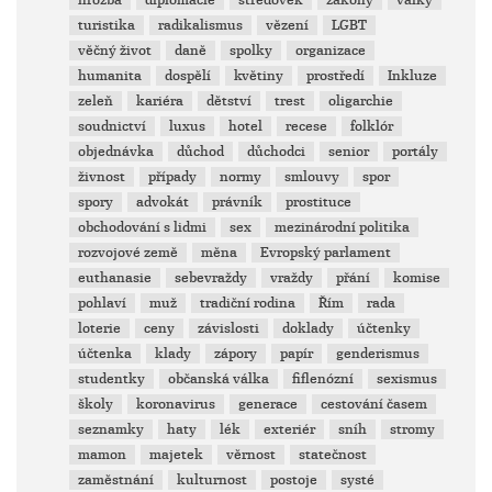
hrozba
diplomacie
středověk
zákony
války
turistika
radikalismus
vězení
LGBT
věčný život
daně
spolky
organizace
humanita
dospělí
květiny
prostředí
Inkluze
zeleň
kariéra
dětství
trest
oligarchie
soudnictví
luxus
hotel
recese
folklór
objednávka
důchod
důchodci
senior
portály
živnost
případy
normy
smlouvy
spor
spory
advokát
právník
prostituce
obchodování s lidmi
sex
mezinárodní politika
rozvojové země
měna
Evropský parlament
euthanasie
sebevraždy
vraždy
přání
komise
pohlaví
muž
tradiční rodina
Řím
rada
loterie
ceny
závislosti
doklady
účtenky
účtenka
klady
zápory
papír
genderismus
studentky
občanská válka
fiflenózní
sexismus
školy
koronavirus
generace
cestování časem
seznamky
haty
lék
exteriér
sníh
stromy
mamon
majetek
věrnost
statečnost
zaměstnání
kulturnost
postoje
systé