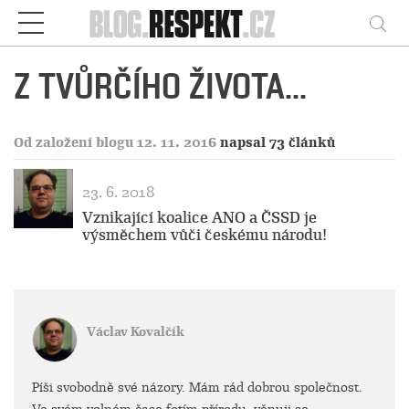
Respekt
Vy
Z TVŮRČÍHO ŽIVOTA...
Od založení blogu 12. 11. 2016
napsal 73 článků
23. 6. 2018
Vznikající koalice ANO a ČSSD je
výsměchem vůči českému národu!
Václav Kovalčík
Píši svobodně své názory. Mám rád dobrou společnost.