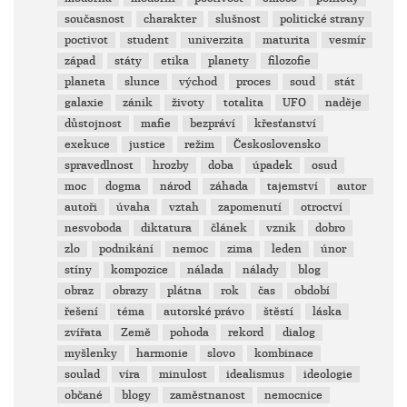
současnost
charakter
slušnost
politické strany
poctivot
student
univerzita
maturita
vesmír
západ
státy
etika
planety
filozofie
planeta
slunce
východ
proces
soud
stát
galaxie
zánik
životy
totalita
UFO
naděje
důstojnost
mafie
bezpráví
křesťanství
exekuce
justice
režim
Československo
spravedlnost
hrozby
doba
úpadek
osud
moc
dogma
národ
záhada
tajemství
autor
autoři
úvaha
vztah
zapomenutí
otroctví
nesvoboda
diktatura
článek
vznik
dobro
zlo
podnikání
nemoc
zima
leden
únor
stíny
kompozice
nálada
nálady
blog
obraz
obrazy
plátna
rok
čas
období
řešení
téma
autorské právo
štěstí
láska
zvířata
Země
pohoda
rekord
dialog
myšlenky
harmonie
slovo
kombinace
soulad
víra
minulost
idealismus
ideologie
občané
blogy
zaměstnanost
nemocnice