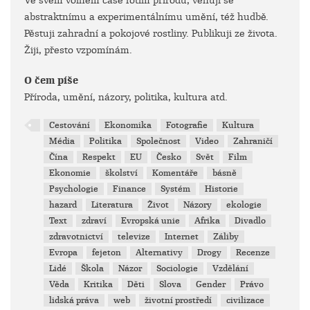
Ve svém volném čase fotím přírodu, věnuji se
abstraktnímu a experimentálnímu umění, též hudbě.
Pěstuji zahradní a pokojové rostliny. Publikuji ze života.
Žiji, přesto vzpomínám.
O čem píše
Příroda, umění, názory, politika, kultura atd.
Cestování
Ekonomika
Fotografie
Kultura
Média
Politika
Společnost
Video
Zahraničí
Čína
Respekt
EU
Česko
Svět
Film
Ekonomie
školství
Komentáře
básně
Psychologie
Finance
Systém
Historie
hazard
Literatura
Život
Názory
ekologie
Text
zdraví
Evropská unie
Afrika
Divadlo
zdravotnictví
televize
Internet
Záliby
Evropa
fejeton
Alternativy
Drogy
Recenze
Lidé
Škola
Názor
Sociologie
Vzdělání
Věda
Kritika
Děti
Slova
Gender
Právo
lidská práva
web
životní prostředí
civilizace