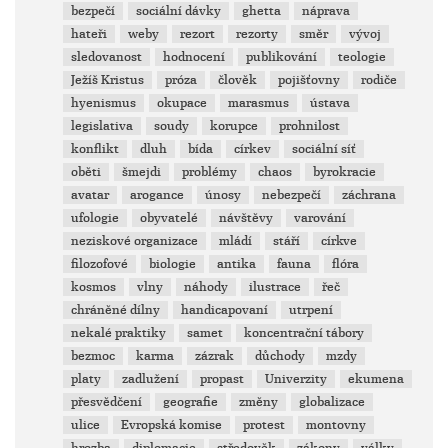
bezpečí
sociální dávky
ghetta
náprava
hateři
weby
rezort
rezorty
směr
vývoj
sledovanost
hodnocení
publikování
teologie
Ježíš Kristus
próza
člověk
pojišťovny
rodiče
hyenismus
okupace
marasmus
ústava
legislativa
soudy
korupce
prohnilost
konflikt
dluh
bída
církev
sociální síť
oběti
šmejdi
problémy
chaos
byrokracie
avatar
arogance
únosy
nebezpečí
záchrana
ufologie
obyvatelé
návštěvy
varování
neziskové organizace
mládí
stáří
církve
filozofové
biologie
antika
fauna
flóra
kosmos
vlny
náhody
ilustrace
řeč
chráněné dílny
handicapovaní
utrpení
nekalé praktiky
samet
koncentrační tábory
bezmoc
karma
zázrak
důchody
mzdy
platy
zadlužení
propast
Univerzity
ekumena
přesvědčení
geografie
změny
globalizace
ulice
Evropská komise
protest
montovny