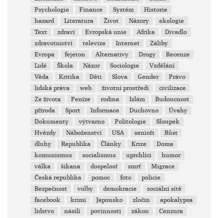
Psychologie
Finance
Systém
Historie
hazard
Literatura
Život
Názory
ekologie
Text
zdraví
Evropská unie
Afrika
Divadlo
zdravotnictví
televize
Internet
Záliby
Evropa
fejeton
Alternativy
Drogy
Recenze
Lidé
Škola
Názor
Sociologie
Vzdělání
Věda
Kritika
Děti
Slova
Gender
Právo
lidská práva
web
životní prostředí
civilizace
Ze života
Peníze
rodina
Islám
Budoucnost
příroda
Sport
Informace
Duchovno
Úvahy
Dokumenty
výtvarno
Politologie
Sloupek
Hvězdy
Náboženství
USA
senioři
Růst
dluhy
Republika
Články
Krize
Doma
komunismus
socialismus
uprchlíci
humor
válka
šikana
dospelosť
smrť
Migrace
Česká republika
pomoc
foto
policie
Bezpečnost
volby
demokracie
sociální sítě
facebook
krimi
Japonsko
zločin
apokalypsa
lidstvo
násilí
povinnosti
zákon
Cenzura