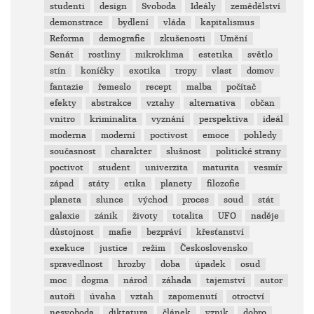
studenti
design
Svoboda
Ideály
zemědělství
demonstrace
bydlení
vláda
kapitalismus
Reforma
demografie
zkušenosti
Umění
Senát
rostliny
mikroklima
estetika
světlo
stín
koníčky
exotika
tropy
vlast
domov
fantazie
řemeslo
recept
malba
počítač
efekty
abstrakce
vztahy
alternativa
občan
vnitro
kriminalita
vyznání
perspektiva
ideál
moderna
moderní
poctivost
emoce
pohledy
současnost
charakter
slušnost
politické strany
poctivot
student
univerzita
maturita
vesmír
západ
státy
etika
planety
filozofie
planeta
slunce
východ
proces
soud
stát
galaxie
zánik
životy
totalita
UFO
naděje
důstojnost
mafie
bezpráví
křesťanství
exekuce
justice
režim
Československo
spravedlnost
hrozby
doba
úpadek
osud
moc
dogma
národ
záhada
tajemství
autor
autoři
úvaha
vztah
zapomenutí
otroctví
nesvoboda
diktatura
článek
vznik
dobro