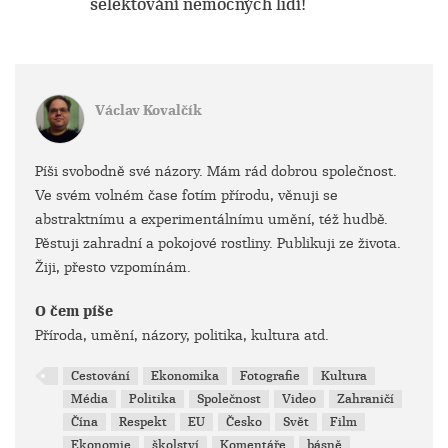
selektování nemocných lidí!
Václav Kovalčík
Píši svobodně své názory. Mám rád dobrou společnost.
Ve svém volném čase fotím přírodu, věnuji se
abstraktnímu a experimentálnímu umění, též hudbě.
Pěstuji zahradní a pokojové rostliny. Publikuji ze života.
Žiji, přesto vzpomínám.
O čem píše
Příroda, umění, názory, politika, kultura atd.
Cestování
Ekonomika
Fotografie
Kultura
Média
Politika
Společnost
Video
Zahraničí
Čína
Respekt
EU
Česko
Svět
Film
Ekonomie
školství
Komentáře
básně