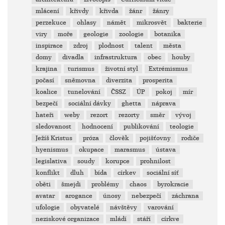
mlácení
křivdy
křivda
žánr
žánry
perzekuce
ohlasy
námět
mikrosvět
bakterie
viry
moře
geologie
zoologie
botanika
inspirace
zdroj
plodnost
talent
města
domy
divadla
infrastruktura
obec
houby
krajina
turismus
životní styl
Extrémismus
počasí
sněmovna
diverzita
prosperita
koalice
tunelování
ČSSZ
ÚP
pokoj
mír
bezpečí
sociální dávky
ghetta
náprava
hateři
weby
rezort
rezorty
směr
vývoj
sledovanost
hodnocení
publikování
teologie
Ježíš Kristus
próza
člověk
pojišťovny
rodiče
hyenismus
okupace
marasmus
ústava
legislativa
soudy
korupce
prohnilost
konflikt
dluh
bída
církev
sociální síť
oběti
šmejdi
problémy
chaos
byrokracie
avatar
arogance
únosy
nebezpečí
záchrana
ufologie
obyvatelé
návštěvy
varování
neziskové organizace
mládí
stáří
církve