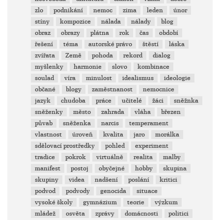
zlo
podnikání
nemoc
zima
leden
únor
stíny
kompozice
nálada
nálady
blog
obraz
obrazy
plátna
rok
čas
období
řešení
téma
autorské právo
štěstí
láska
zvířata
Země
pohoda
rekord
dialog
myšlenky
harmonie
slovo
kombinace
soulad
víra
minulost
idealismus
ideologie
občané
blogy
zaměstnanost
nemocnice
jazyk
chudoba
práce
učitelé
žáci
sněžnka
sněženky
město
zahrada
vláha
březen
půvab
sněženka
narcis
temperament
vlastnost
úroveň
kvalita
jaro
morálka
sdělovací prostředky
pohled
experiment
tradice
pokrok
virtuálně
realita
malby
manifest
postoj
obyčejné
hobby
skupina
skupiny
videa
nadšení
poslání
kritici
podvod
podvody
genocida
situace
vysoké školy
gymnázium
teorie
výzkum
mládež
osvěta
zprávy
domácnosti
politici