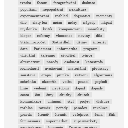
tvorba
focení
fotografování
diskuse
populární
nepopulární
nekultura
experimentování
rozhled
dogmatici
momenty
dílo
zlatý řez
múza
múzy
nápady
nápad
myšlenka
kritik
komponování
manifesty
bloger
reformy
vlastenec
noviny
díla
Státní rozpočet
Státní dluh
dějiny
interiér
data
Parlament
informatika
program
virtuální
tajemno
stvořitel
tvůrce
alternativní
národy
osobnost
katastrofa
rozhodnutí
uvažování
materiální
představy
soustava
etapa
přímka
větvení
algoritmus
schránka
okamžik
volba
pozadí
popředí
linie
vědomí
nevědomí
dopad
dopady
cesta
čin
činy
skutky
skutek
komunikace
vnímání
styl
projev
diskuze
rozhlas
rozměr
pořady
paradox
revoluce
pravda
čtenář
čtenáři
veřejnost
žena
Bůh
feminismus
supermarket
supermarkety
architektura
životopis
Curriculum vitae