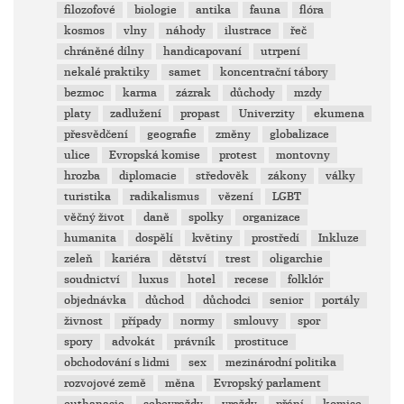
filozofové
biologie
antika
fauna
flóra
kosmos
vlny
náhody
ilustrace
řeč
chráněné dílny
handicapovaní
utrpení
nekalé praktiky
samet
koncentrační tábory
bezmoc
karma
zázrak
důchody
mzdy
platy
zadlužení
propast
Univerzity
ekumena
přesvědčení
geografie
změny
globalizace
ulice
Evropská komise
protest
montovny
hrozba
diplomacie
středověk
zákony
války
turistika
radikalismus
vězení
LGBT
věčný život
daně
spolky
organizace
humanita
dospělí
květiny
prostředí
Inkluze
zeleň
kariéra
dětství
trest
oligarchie
soudnictví
luxus
hotel
recese
folklór
objednávka
důchod
důchodci
senior
portály
živnost
případy
normy
smlouvy
spor
spory
advokát
právník
prostituce
obchodování s lidmi
sex
mezinárodní politika
rozvojové země
měna
Evropský parlament