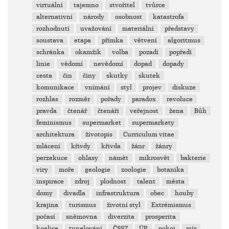
virtuální
tajemno
stvořitel
tvůrce
alternativní
národy
osobnost
katastrofa
rozhodnutí
uvažování
materiální
představy
soustava
etapa
přímka
větvení
algoritmus
schránka
okamžik
volba
pozadí
popředí
linie
vědomí
nevědomí
dopad
dopady
cesta
čin
činy
skutky
skutek
komunikace
vnímání
styl
projev
diskuze
rozhlas
rozměr
pořady
paradox
revoluce
pravda
čtenář
čtenáři
veřejnost
žena
Bůh
feminismus
supermarket
supermarkety
architektura
životopis
Curriculum vitae
mlácení
křivdy
křivda
žánr
žánry
perzekuce
ohlasy
námět
mikrosvět
bakterie
viry
moře
geologie
zoologie
botanika
inspirace
zdroj
plodnost
talent
města
domy
divadla
infrastruktura
obec
houby
krajina
turismus
životní styl
Extrémismus
počasí
sněmovna
diverzita
prosperita
koalice
tunelování
ČSSZ
ÚP
pokoj
mír