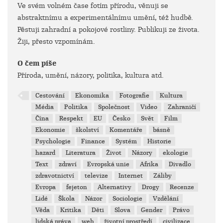
Ve svém volném čase fotím přírodu, věnuji se
abstraktnímu a experimentálnímu umění, též hudbě.
Pěstuji zahradní a pokojové rostliny. Publikuji ze života.
Žiji, přesto vzpomínám.
O čem píše
Příroda, umění, názory, politika, kultura atd.
Cestování
Ekonomika
Fotografie
Kultura
Média
Politika
Společnost
Video
Zahraničí
Čína
Respekt
EU
Česko
Svět
Film
Ekonomie
školství
Komentáře
básně
Psychologie
Finance
Systém
Historie
hazard
Literatura
Život
Názory
ekologie
Text
zdraví
Evropská unie
Afrika
Divadlo
zdravotnictví
televize
Internet
Záliby
Evropa
fejeton
Alternativy
Drogy
Recenze
Lidé
Škola
Názor
Sociologie
Vzdělání
Věda
Kritika
Děti
Slova
Gender
Právo
lidská práva
web
životní prostředí
civilizace