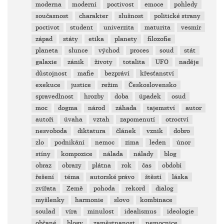
moderna
moderní
poctivost
emoce
pohledy
současnost
charakter
slušnost
politické strany
poctivot
student
univerzita
maturita
vesmír
západ
státy
etika
planety
filozofie
planeta
slunce
východ
proces
soud
stát
galaxie
zánik
životy
totalita
UFO
naděje
důstojnost
mafie
bezpráví
křesťanství
exekuce
justice
režim
Československo
spravedlnost
hrozby
doba
úpadek
osud
moc
dogma
národ
záhada
tajemství
autor
autoři
úvaha
vztah
zapomenutí
otroctví
nesvoboda
diktatura
článek
vznik
dobro
zlo
podnikání
nemoc
zima
leden
únor
stíny
kompozice
nálada
nálady
blog
obraz
obrazy
plátna
rok
čas
období
řešení
téma
autorské právo
štěstí
láska
zvířata
Země
pohoda
rekord
dialog
myšlenky
harmonie
slovo
kombinace
soulad
víra
minulost
idealismus
ideologie
občané
blogy
zaměstnanost
nemocnice