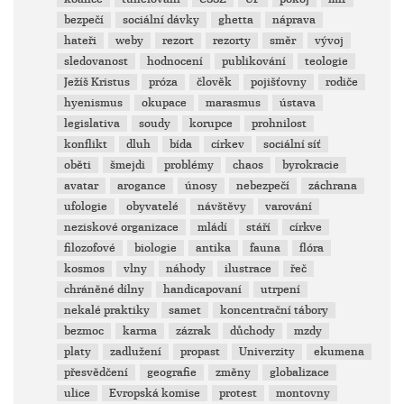
bezpečí
sociální dávky
ghetta
náprava
hateři
weby
rezort
rezorty
směr
vývoj
sledovanost
hodnocení
publikování
teologie
Ježíš Kristus
próza
člověk
pojišťovny
rodiče
hyenismus
okupace
marasmus
ústava
legislativa
soudy
korupce
prohnilost
konflikt
dluh
bída
církev
sociální síť
oběti
šmejdi
problémy
chaos
byrokracie
avatar
arogance
únosy
nebezpečí
záchrana
ufologie
obyvatelé
návštěvy
varování
neziskové organizace
mládí
stáří
církve
filozofové
biologie
antika
fauna
flóra
kosmos
vlny
náhody
ilustrace
řeč
chráněné dílny
handicapovaní
utrpení
nekalé praktiky
samet
koncentrační tábory
bezmoc
karma
zázrak
důchody
mzdy
platy
zadlužení
propast
Univerzity
ekumena
přesvědčení
geografie
změny
globalizace
ulice
Evropská komise
protest
montovny