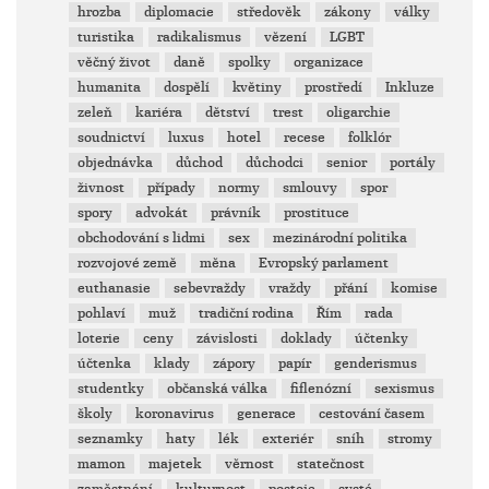
hrozba
diplomacie
středověk
zákony
války
turistika
radikalismus
vězení
LGBT
věčný život
daně
spolky
organizace
humanita
dospělí
květiny
prostředí
Inkluze
zeleň
kariéra
dětství
trest
oligarchie
soudnictví
luxus
hotel
recese
folklór
objednávka
důchod
důchodci
senior
portály
živnost
případy
normy
smlouvy
spor
spory
advokát
právník
prostituce
obchodování s lidmi
sex
mezinárodní politika
rozvojové země
měna
Evropský parlament
euthanasie
sebevraždy
vraždy
přání
komise
pohlaví
muž
tradiční rodina
Řím
rada
loterie
ceny
závislosti
doklady
účtenky
účtenka
klady
zápory
papír
genderismus
studentky
občanská válka
fiflenózní
sexismus
školy
koronavirus
generace
cestování časem
seznamky
haty
lék
exteriér
sníh
stromy
mamon
majetek
věrnost
statečnost