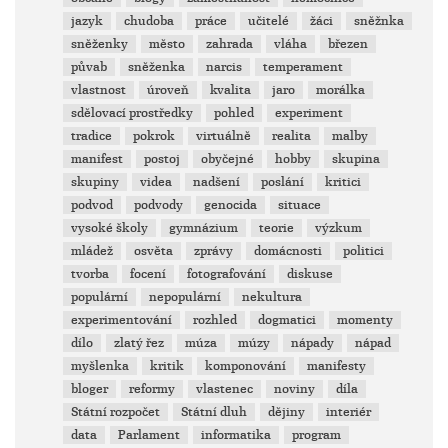
jazyk
chudoba
práce
učitelé
žáci
sněžnka
sněženky
město
zahrada
vláha
březen
půvab
sněženka
narcis
temperament
vlastnost
úroveň
kvalita
jaro
morálka
sdělovací prostředky
pohled
experiment
tradice
pokrok
virtuálně
realita
malby
manifest
postoj
obyčejné
hobby
skupina
skupiny
videa
nadšení
poslání
kritici
podvod
podvody
genocida
situace
vysoké školy
gymnázium
teorie
výzkum
mládež
osvěta
zprávy
domácnosti
politici
tvorba
focení
fotografování
diskuse
populární
nepopulární
nekultura
experimentování
rozhled
dogmatici
momenty
dílo
zlatý řez
múza
múzy
nápady
nápad
myšlenka
kritik
komponování
manifesty
bloger
reformy
vlastenec
noviny
díla
Státní rozpočet
Státní dluh
dějiny
interiér
data
Parlament
informatika
program