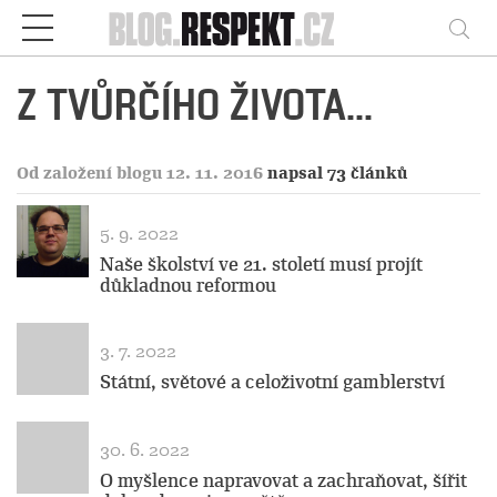
Respekt
Vy
Z TVŮRČÍHO ŽIVOTA...
Od založení blogu 12. 11. 2016
napsal 73 článků
5. 9. 2022
Naše školství ve 21. století musí projít
důkladnou reformou
3. 7. 2022
Státní, světové a celoživotní gamblerství
30. 6. 2022
O myšlence napravovat a zachraňovat, šířit