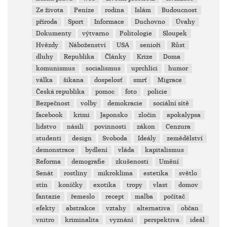
Ze života
Peníze
rodina
Islám
Budoucnost
příroda
Sport
Informace
Duchovno
Úvahy
Dokumenty
výtvarno
Politologie
Sloupek
Hvězdy
Náboženství
USA
senioři
Růst
dluhy
Republika
Články
Krize
Doma
komunismus
socialismus
uprchlíci
humor
válka
šikana
dospelosť
smrť
Migrace
Česká republika
pomoc
foto
policie
Bezpečnost
volby
demokracie
sociální sítě
facebook
krimi
Japonsko
zločin
apokalypsa
lidstvo
násilí
povinnosti
zákon
Cenzura
studenti
design
Svoboda
Ideály
zemědělství
demonstrace
bydlení
vláda
kapitalismus
Reforma
demografie
zkušenosti
Umění
Senát
rostliny
mikroklima
estetika
světlo
stín
koníčky
exotika
tropy
vlast
domov
fantazie
řemeslo
recept
malba
počítač
efekty
abstrakce
vztahy
alternativa
občan
vnitro
kriminalita
vyznání
perspektiva
ideál