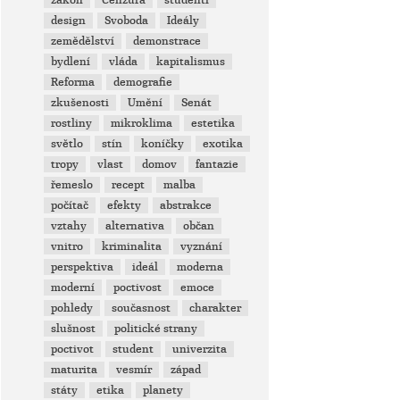
zákon
Cenzura
studenti
design
Svoboda
Ideály
zemědělství
demonstrace
bydlení
vláda
kapitalismus
Reforma
demografie
zkušenosti
Umění
Senát
rostliny
mikroklima
estetika
světlo
stín
koníčky
exotika
tropy
vlast
domov
fantazie
řemeslo
recept
malba
počítač
efekty
abstrakce
vztahy
alternativa
občan
vnitro
kriminalita
vyznání
perspektiva
ideál
moderna
moderní
poctivost
emoce
pohledy
současnost
charakter
slušnost
politické strany
poctivot
student
univerzita
maturita
vesmír
západ
státy
etika
planety