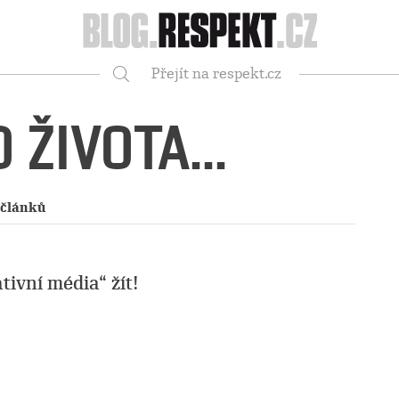
Respekt
Přejít na respekt.cz
Vyhledávání
 ŽIVOTA...
 článků
tivní média“ žít!