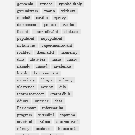
genocida
situace
vysoké školy
gymnázium
teorie
výzkum
mládež
osvěta
zprávy
domácnosti
politici
tvorba
focení
fotografování
diskuse
populární
nepopulární
nekultura
experimentování
rozhled
dogmatici
momenty
dílo
zlatý řez
múza
múzy
nápady
nápad
myšlenka
kritik
komponování
manifesty
bloger
reformy
vlastenec
noviny
díla
Státní rozpočet
Státní dluh
dějiny
interiér
data
Parlament
informatika
program
virtuální
tajemno
stvořitel
tvůrce
alternativní
národy
osobnost
katastrofa