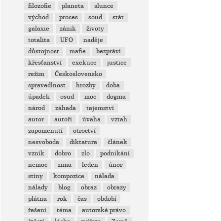
filozofie
planeta
slunce
východ
proces
soud
stát
galaxie
zánik
životy
totalita
UFO
naděje
důstojnost
mafie
bezpráví
křesťanství
exekuce
justice
režim
Československo
spravedlnost
hrozby
doba
úpadek
osud
moc
dogma
národ
záhada
tajemství
autor
autoři
úvaha
vztah
zapomenutí
otroctví
nesvoboda
diktatura
článek
vznik
dobro
zlo
podnikání
nemoc
zima
leden
únor
stíny
kompozice
nálada
nálady
blog
obraz
obrazy
plátna
rok
čas
období
řešení
téma
autorské právo