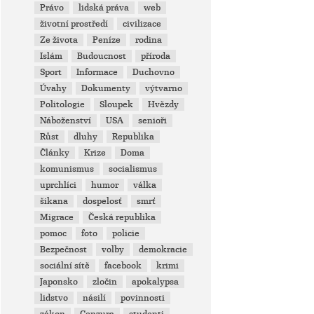
Právo
lidská práva
web
životní prostředí
civilizace
Ze života
Peníze
rodina
Islám
Budoucnost
příroda
Sport
Informace
Duchovno
Úvahy
Dokumenty
výtvarno
Politologie
Sloupek
Hvězdy
Náboženství
USA
senioři
Růst
dluhy
Republika
Články
Krize
Doma
komunismus
socialismus
uprchlíci
humor
válka
šikana
dospelosť
smrť
Migrace
Česká republika
pomoc
foto
policie
Bezpečnost
volby
demokracie
sociální sítě
facebook
krimi
Japonsko
zločin
apokalypsa
lidstvo
násilí
povinnosti