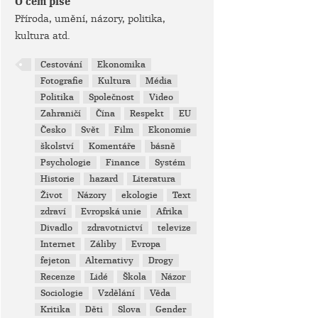
O čem píše
Příroda, umění, názory, politika,
kultura atd.
Cestování
Ekonomika
Fotografie
Kultura
Média
Politika
Společnost
Video
Zahraničí
Čína
Respekt
EU
Česko
Svět
Film
Ekonomie
školství
Komentáře
básně
Psychologie
Finance
Systém
Historie
hazard
Literatura
Život
Názory
ekologie
Text
zdraví
Evropská unie
Afrika
Divadlo
zdravotnictví
televize
Internet
Záliby
Evropa
fejeton
Alternativy
Drogy
Recenze
Lidé
Škola
Názor
Sociologie
Vzdělání
Věda
Kritika
Děti
Slova
Gender