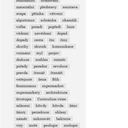
rozhodnutí
uvažování
materiální
představy
soustava
etapa
přímka
větvení
algoritmus
schránka
okamžik
volba
pozadí
popředí
linie
vědomí
nevědomí
dopad
dopady
cesta
čin
činy
skutky
skutek
komunikace
vnímání
styl
projev
diskuze
rozhlas
rozměr
pořady
paradox
revoluce
pravda
čtenář
čtenáři
veřejnost
žena
Bůh
feminismus
supermarket
supermarkety
architektura
životopis
Curriculum vitae
mlácení
křivdy
křivda
žánr
žánry
perzekuce
ohlasy
námět
mikrosvět
bakterie
viry
moře
geologie
zoologie